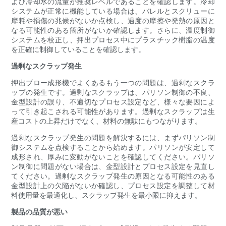
よび冷却水の流量が推奨レベルであることを確認します。冷却
システムが正常に機能している場合は、バレルとスクリューに
摩耗や損傷の兆候がないか点検し、過度の摩擦や発熱の原因と
なる可能性のある箇所がないか確認します。さらに、温度制御
システムを校正し、押出プロセス中にプラスチック樹脂の温度
を正確に制御していることを確認します。
過剰なスクラップ発生
押出ブロー成形機でよくあるもう一つの問題は、過剰なスクラ
ップの発生です。過剰なスクラップは、パリソン制御の不良、
金型設計の誤り、不適切なプロセス設定など、様々な要因によ
って引き起こされる可能性があります。過剰なスクラップは生
産コストの上昇だけでなく、材料の無駄にもつながります。
過剰なスクラップ発生の問題を解決するには、まずパリソン制
御システムを点検することから始めます。パリソンが安定して
成形され、厚みに変動がないことを確認してください。パリソ
ン制御に問題がない場合は、金型設計とプロセス設定を見直し
てください。過剰なスクラップ発生の原因となる可能性のある
金型設計上の欠陥がないか確認し、プロセス設定を調整して材
料使用量を最適化し、スクラップ発生を最小限に抑えます。
製品の品質が悪い