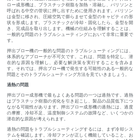
ロー成形機は、プラスチック樹脂を加熱・溶融し、パリソンと
呼ばれる中空の管状に押し出すために使用されます。パリソン
は金型に移され、圧縮空気で膨らませて金型のキャビティの形
状を形成します。プラスチックが冷却・固化したら、金型を開
き、完成品を取り出します。機械の仕組みを理解することは、
一般的な問題のトラブルシューティングにおいて非常に重要で
す。
押出ブロー機の一般的な問題のトラブルシューティングには、
体系的なアプローチが不可欠です。これは、問題を特定し、潜
在的な原因を理解し、必要な解決策を実行することを含みま
す。それでは、押出ブロー機で発生する可能性のある一般的な
問題とそのトラブルシューティング方法を見ていきましょう。
過熱の問題
押出ブロー成形機で最もよくある問題の一つは過熱です。過熱
はプラスチック樹脂の劣化を引き起こし、製品の品質低下につ
ながる可能性があります。押出ブロー成形機の過熱には、過度
の摩擦、冷却不足、温度制御システムの故障など、いくつかの
潜在的な原因が考えられます。
過熱の問題をトラブルシューティングするには、まず冷却シス
テムを確認します。冷却ファンが正しく機能していること、お