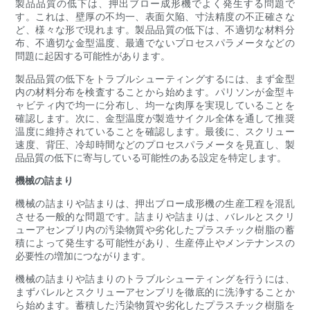
製品品質の低下は、押出ブロー成形機でよく発生する問題で
す。これは、壁厚の不均一、表面欠陥、寸法精度の不正確さな
ど、様々な形で現れます。製品品質の低下は、不適切な材料分
布、不適切な金型温度、最適でないプロセスパラメータなどの
問題に起因する可能性があります。
製品品質の低下をトラブルシューティングするには、まず金型
内の材料分布を検査することから始めます。パリソンが金型キ
ャビティ内で均一に分布し、均一な肉厚を実現していることを
確認します。次に、金型温度が製造サイクル全体を通して推奨
温度に維持されていることを確認します。最後に、スクリュー
速度、背圧、冷却時間などのプロセスパラメータを見直し、製
品品質の低下に寄与している可能性のある設定を特定します。
機械の詰まり
機械の詰まりや詰まりは、押出ブロー成形機の生産工程を混乱
させる一般的な問題です。詰まりや詰まりは、バレルとスクリ
ューアセンブリ内の汚染物質や劣化したプラスチック樹脂の蓄
積によって発生する可能性があり、生産停止やメンテナンスの
必要性の増加につながります。
機械の詰まりや詰まりのトラブルシューティングを行うには、
まずバレルとスクリューアセンブリを徹底的に洗浄することか
ら始めます。蓄積した汚染物質や劣化したプラスチック樹脂を