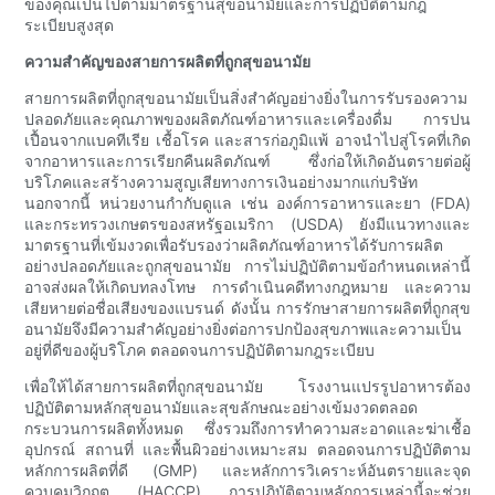
ของคุณเป็นไปตามมาตรฐานสุขอนามัยและการปฏิบัติตามกฎ
ระเบียบสูงสุด
ความสำคัญของสายการผลิตที่ถูกสุขอนามัย
สายการผลิตที่ถูกสุขอนามัยเป็นสิ่งสำคัญอย่างยิ่งในการรับรองความ
ปลอดภัยและคุณภาพของผลิตภัณฑ์อาหารและเครื่องดื่ม การปน
เปื้อนจากแบคทีเรีย เชื้อโรค และสารก่อภูมิแพ้ อาจนำไปสู่โรคที่เกิด
จากอาหารและการเรียกคืนผลิตภัณฑ์ ซึ่งก่อให้เกิดอันตรายต่อผู้
บริโภคและสร้างความสูญเสียทางการเงินอย่างมากแก่บริษัท
นอกจากนี้ หน่วยงานกำกับดูแล เช่น องค์การอาหารและยา (FDA)
และกระทรวงเกษตรของสหรัฐอเมริกา (USDA) ยังมีแนวทางและ
มาตรฐานที่เข้มงวดเพื่อรับรองว่าผลิตภัณฑ์อาหารได้รับการผลิต
อย่างปลอดภัยและถูกสุขอนามัย การไม่ปฏิบัติตามข้อกำหนดเหล่านี้
อาจส่งผลให้เกิดบทลงโทษ การดำเนินคดีทางกฎหมาย และความ
เสียหายต่อชื่อเสียงของแบรนด์ ดังนั้น การรักษาสายการผลิตที่ถูกสุข
อนามัยจึงมีความสำคัญอย่างยิ่งต่อการปกป้องสุขภาพและความเป็น
อยู่ที่ดีของผู้บริโภค ตลอดจนการปฏิบัติตามกฎระเบียบ
เพื่อให้ได้สายการผลิตที่ถูกสุขอนามัย โรงงานแปรรูปอาหารต้อง
ปฏิบัติตามหลักสุขอนามัยและสุขลักษณะอย่างเข้มงวดตลอด
กระบวนการผลิตทั้งหมด ซึ่งรวมถึงการทำความสะอาดและฆ่าเชื้อ
อุปกรณ์ สถานที่ และพื้นผิวอย่างเหมาะสม ตลอดจนการปฏิบัติตาม
หลักการผลิตที่ดี (GMP) และหลักการวิเคราะห์อันตรายและจุด
ควบคุมวิกฤต (HACCP) การปฏิบัติตามหลักการเหล่านี้จะช่วย