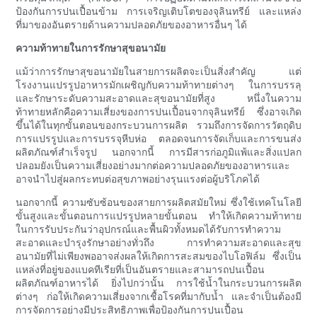
ป้องกันการปนเปื้อนข้าม การเจริญเติบโตของจุลินทรีย์ และแหล่ง
ที่มาของอันตรายด้านความปลอดภัยของอาหารอื่นๆ ได้
ความท้าทายในการรักษาสุขอนามัย
แม้ว่าการรักษาสุขอนามัยในสายการผลิตจะเป็นสิ่งสำคัญ แต่
โรงงานแปรรูปอาหารมักเผชิญกับความท้าทายต่างๆ ในการบรรลุ
และรักษาระดับความสะอาดและสุขอนามัยที่สูง หนึ่งในความ
ท้าทายหลักคือความเสี่ยงของการปนเปื้อนจากจุลินทรีย์ ซึ่งอาจเกิด
ขึ้นได้ในทุกขั้นตอนของกระบวนการผลิต รวมถึงการจัดการวัตถุดิบ
การแปรรูปและการบรรจุหีบห่อ ตลอดจนการจัดเก็บและการขนส่ง
ผลิตภัณฑ์สำเร็จรูป นอกจากนี้ การมีสารก่อภูมิแพ้และสิ่งแปลก
ปลอมยังเป็นความเสี่ยงอย่างมากต่อความปลอดภัยของอาหารและ
อาจนำไปสู่ผลกระทบต่อสุขภาพอย่างรุนแรงต่อผู้บริโภคได้
นอกจากนี้ ความซับซ้อนของสายการผลิตสมัยใหม่ ซึ่งใช้เทคโนโลยี
ขั้นสูงและขั้นตอนการแปรรูปหลายขั้นตอน ทำให้เกิดความท้าทาย
ในการรับประกันว่าอุปกรณ์และพื้นผิวทั้งหมดได้รับการทำความ
สะอาดและบำรุงรักษาอย่างทั่วถึง การทำความสะอาดและสุข
อนามัยที่ไม่เพียงพออาจส่งผลให้เกิดการสะสมของไบโอฟิล์ม ซึ่งเป็น
แหล่งที่อยู่ของแบคทีเรียที่เป็นอันตรายและสามารถปนเปื้อน
ผลิตภัณฑ์อาหารได้ ยิ่งไปกว่านั้น การใช้น้ำในกระบวนการผลิต
ต่างๆ ก่อให้เกิดความเสี่ยงจากเชื้อโรคที่มากับน้ำ และจำเป็นต้องมี
การจัดการอย่างมีประสิทธิภาพเพื่อป้องกันการปนเปื้อน