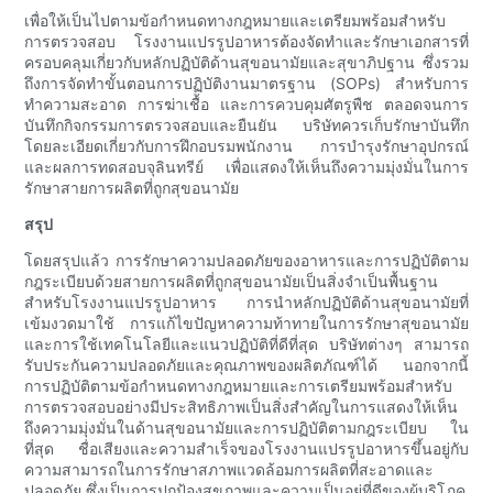
เพื่อให้เป็นไปตามข้อกำหนดทางกฎหมายและเตรียมพร้อมสำหรับ
การตรวจสอบ โรงงานแปรรูปอาหารต้องจัดทำและรักษาเอกสารที่
ครอบคลุมเกี่ยวกับหลักปฏิบัติด้านสุขอนามัยและสุขาภิปฐาน ซึ่งรวม
ถึงการจัดทำขั้นตอนการปฏิบัติงานมาตรฐาน (SOPs) สำหรับการ
ทำความสะอาด การฆ่าเชื้อ และการควบคุมศัตรูพืช ตลอดจนการ
บันทึกกิจกรรมการตรวจสอบและยืนยัน บริษัทควรเก็บรักษาบันทึก
โดยละเอียดเกี่ยวกับการฝึกอบรมพนักงาน การบำรุงรักษาอุปกรณ์
และผลการทดสอบจุลินทรีย์ เพื่อแสดงให้เห็นถึงความมุ่งมั่นในการ
รักษาสายการผลิตที่ถูกสุขอนามัย
สรุป
โดยสรุปแล้ว การรักษาความปลอดภัยของอาหารและการปฏิบัติตาม
กฎระเบียบด้วยสายการผลิตที่ถูกสุขอนามัยเป็นสิ่งจำเป็นพื้นฐาน
สำหรับโรงงานแปรรูปอาหาร การนำหลักปฏิบัติด้านสุขอนามัยที่
เข้มงวดมาใช้ การแก้ไขปัญหาความท้าทายในการรักษาสุขอนามัย
และการใช้เทคโนโลยีและแนวปฏิบัติที่ดีที่สุด บริษัทต่างๆ สามารถ
รับประกันความปลอดภัยและคุณภาพของผลิตภัณฑ์ได้ นอกจากนี้
การปฏิบัติตามข้อกำหนดทางกฎหมายและการเตรียมพร้อมสำหรับ
การตรวจสอบอย่างมีประสิทธิภาพเป็นสิ่งสำคัญในการแสดงให้เห็น
ถึงความมุ่งมั่นในด้านสุขอนามัยและการปฏิบัติตามกฎระเบียบ ใน
ที่สุด ชื่อเสียงและความสำเร็จของโรงงานแปรรูปอาหารขึ้นอยู่กับ
ความสามารถในการรักษาสภาพแวดล้อมการผลิตที่สะอาดและ
ปลอดภัย ซึ่งเป็นการปกป้องสุขภาพและความเป็นอยู่ที่ดีของผู้บริโภค