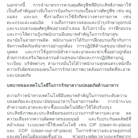
นอกจากนี้ การนำมาตรการควบคุมศัตรูพืชที่มีประสิทธิภาพมาใช้
เป็นสิ่งสำคัญอย่างยิ่งในการป้องกันการปนเปื้อนจากศัตรูพืช เช่น หนู
แมลง และนก ซึ่งรวมถึงการใช้สิ่งกีดขวางทางกายภาพ เช่น
ตะแกรงและแผ่นปิด รวมถึงการตรวจสอบและบำรุงรักษาอุปกรณ์
และระบบควบคุมศัตรูพืชอย่างสม่ำเสมอ ยิ่งไปกว่านั้น การฝึกอบรม
และการให้ความรู้แก่พนักงานมีบทบาทสำคัญในการรักษาสุข
อนามัยในสายการผลิต พนักงานควรได้รับการฝึกอบรมเกี่ยวกับการ
จัดการผลิตภัณฑ์อาหารอย่างถูกต้อง การปฏิบัติด้านสุขอนามัยส่วน
บุคคล และการใช้อุปกรณ์ทำความสะอาดและฆ่าเชื้ออย่างถูกต้อง
ด้วยการส่งเสริมวัฒนธรรมด้านสุขอนามัยและการปฏิบัติตามกฎ
ระเบียบ บริษัทต่างๆ สามารถมั่นใจได้ว่าพนักงานทุกคนตระหนักถึง
ความรับผิดชอบของตนในการรักษาสภาพแวดล้อมการผลิตที่สะอาด
และปลอดภัย
บทบาทของเทคโนโลยีในการรักษาความปลอดภัยด้านอาหาร
ความก้าวหน้าทางเทคโนโลยีมีบทบาทสำคัญในการยกระดับความ
ปลอดภัยและสุขอนามัยของอาหารในสายการผลิต การนำระบบ
ทำความสะอาดและฆ่าเชื้อแบบอัตโนมัติมาใช้ได้ปรับปรุง
ประสิทธิภาพและประสิทธิผลของกระบวนการทำความสะอาด ลด
ความเสี่ยงจากความผิดพลาดของมนุษย์ และรับประกันผลลัพธ์ที่
สม่ำเสมอ ระบบเหล่านี้ใช้เทคโนโลยี เช่น CIP (clean-in-place)
และ COP (clean-out-of-place) ในการทำความสะอาดอุปกรณ์
และท่อโดยไม่ต้องถอดชิ้นส่วน ช่วยประหยัดเวลาและทรัพยากร