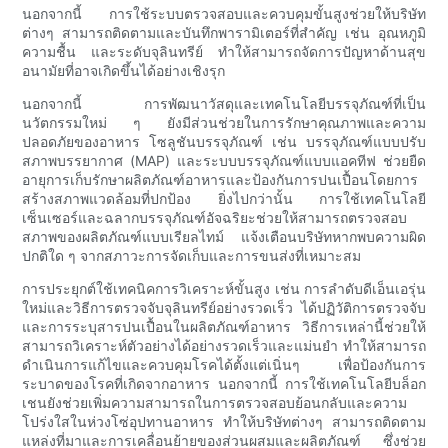
นอกจากนี้ การใช้ระบบตรวจสอบและควบคุมขั้นสูงช่วยให้บริษัท
ต่างๆ สามารถติดตามและบันทึกพารามิเตอร์ที่สำคัญ เช่น อุณหภูมิ
ความชื้น และระดับจุลินทรีย์ ทำให้สามารถจัดการปัญหาด้านสุข
อนามัยที่อาจเกิดขึ้นได้อย่างเชิงรุก
นอกจากนี้ การพัฒนาวัสดุและเทคโนโลยีบรรจุภัณฑ์ที่เป็น
นวัตกรรมใหม่ ๆ ยังมีส่วนช่วยในการรักษาคุณภาพและความ
ปลอดภัยของอาหาร โซลูชันบรรจุภัณฑ์ เช่น บรรจุภัณฑ์แบบปรับ
สภาพบรรยากาศ (MAP) และระบบบรรจุภัณฑ์แบบแอคทีฟ ช่วยยืด
อายุการเก็บรักษาผลิตภัณฑ์อาหารและป้องกันการปนเปื้อนโดยการ
สร้างสภาพแวดล้อมที่ปกป้อง ยิ่งไปกว่านั้น การใช้เทคโนโลยี
เซ็นเซอร์และฉลากบรรจุภัณฑ์อัจฉริยะช่วยให้สามารถตรวจสอบ
สภาพของผลิตภัณฑ์แบบเรียลไทม์ แจ้งเตือนบริษัทหากพบความผิด
ปกติใด ๆ จากสภาวะการจัดเก็บและการขนส่งที่เหมาะสม
การประยุกต์ใช้เทคนิคการวิเคราะห์ขั้นสูง เช่น การลำดับดีเอ็นเอรุ่น
ใหม่และวิธีการตรวจจับจุลินทรีย์อย่างรวดเร็ว ได้ปฏิวัติการตรวจจับ
และการระบุสารปนเปื้อนในผลิตภัณฑ์อาหาร วิธีการเหล่านี้ช่วยให้
สามารถวิเคราะห์ตัวอย่างได้อย่างรวดเร็วและแม่นยำ ทำให้สามารถ
ดำเนินการแก้ไขและควบคุมโรคได้ตั้งแต่เนิ่นๆ เพื่อป้องกันการ
ระบาดของโรคที่เกิดจากอาหาร นอกจากนี้ การใช้เทคโนโลยีบล็อก
เชนยังช่วยเพิ่มความสามารถในการตรวจสอบย้อนกลับและความ
โปร่งใสในห่วงโซ่อุปทานอาหาร ทำให้บริษัทต่างๆ สามารถติดตาม
แหล่งที่มาและการเคลื่อนย้ายของส่วนผสมและผลิตภัณฑ์ ซึ่งช่วย