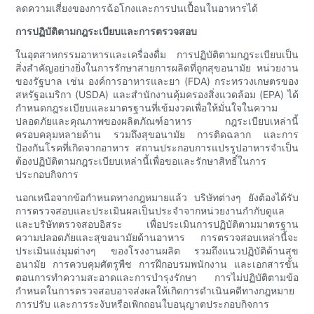
ลดความเสี่ยงของการฉ้อโกงและการปนเปื้อนในอาหารได้
การปฏิบัติตามกฎระเบียบและการตรวจสอบ
ในอุตสาหกรรมอาหารและเครื่องดื่ม การปฏิบัติตามกฎระเบียบเป็น
สิ่งสำคัญอย่างยิ่งในการรักษาสายการผลิตที่ถูกสุขอนามัย หน่วยงาน
ของรัฐบาล เช่น องค์การอาหารและยา (FDA) กระทรวงเกษตรของ
สหรัฐอเมริกา (USDA) และสำนักงานคุ้มครองสิ่งแวดล้อม (EPA) ได้
กำหนดกฎระเบียบและมาตรฐานที่เข้มงวดเพื่อให้มั่นใจในความ
ปลอดภัยและคุณภาพของผลิตภัณฑ์อาหาร กฎระเบียบเหล่านี้
ครอบคลุมหลายด้าน รวมถึงสุขอนามัย การติดฉลาก และการ
ป้องกันโรคที่เกิดจากอาหาร สถานประกอบการแปรรูปอาหารจำเป็น
ต้องปฏิบัติตามกฎระเบียบเหล่านี้เพื่อขอและรักษาสิทธิ์ในการ
ประกอบกิจการ
นอกเหนือจากข้อกำหนดทางกฎหมายแล้ว บริษัทต่างๆ ยังต้องได้รับ
การตรวจสอบและประเมินผลเป็นประจำจากหน่วยงานกำกับดูแล
และบริษัทตรวจสอบอิสระ เพื่อประเมินการปฏิบัติตามมาตรฐาน
ความปลอดภัยและสุขอนามัยด้านอาหาร การตรวจสอบเหล่านี้จะ
ประเมินแง่มุมต่างๆ ของโรงงานผลิต รวมถึงแนวปฏิบัติด้านสุข
อนามัย การควบคุมศัตรูพืช การฝึกอบรมพนักงาน และเอกสารขั้น
ตอนการทำความสะอาดและการบำรุงรักษา การไม่ปฏิบัติตามข้อ
กำหนดในการตรวจสอบอาจส่งผลให้เกิดการดำเนินคดีทางกฎหมาย
การปรับ และการระงับหรือเพิกถอนใบอนุญาตประกอบกิจการ