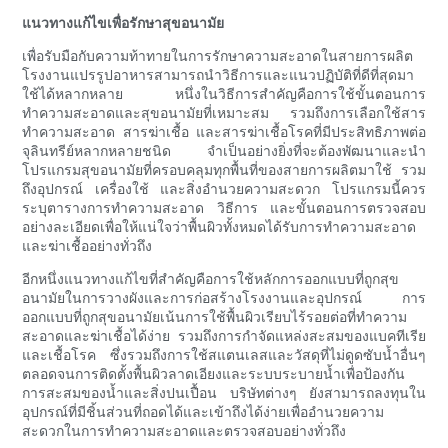
แนวทางแก้ไขเพื่อรักษาสุขอนามัย
เพื่อรับมือกับความท้าทายในการรักษาความสะอาดในสายการผลิต
โรงงานแปรรูปอาหารสามารถนำวิธีการและแนวปฏิบัติที่ดีที่สุดมา
ใช้ได้หลากหลาย หนึ่งในวิธีการสำคัญคือการใช้ขั้นตอนการ
ทำความสะอาดและสุขอนามัยที่เหมาะสม รวมถึงการเลือกใช้สาร
ทำความสะอาด สารฆ่าเชื้อ และสารฆ่าเชื้อโรคที่มีประสิทธิภาพต่อ
จุลินทรีย์หลากหลายชนิด จำเป็นอย่างยิ่งที่จะต้องพัฒนาและนำ
โปรแกรมสุขอนามัยที่ครอบคลุมทุกพื้นที่ของสายการผลิตมาใช้ รวม
ถึงอุปกรณ์ เครื่องใช้ และสิ่งอำนวยความสะดวก โปรแกรมนี้ควร
ระบุตารางการทำความสะอาด วิธีการ และขั้นตอนการตรวจสอบ
อย่างละเอียดเพื่อให้แน่ใจว่าพื้นผิวทั้งหมดได้รับการทำความสะอาด
และฆ่าเชื้ออย่างทั่วถึง
อีกหนึ่งแนวทางแก้ไขที่สำคัญคือการใช้หลักการออกแบบที่ถูกสุข
อนามัยในการวางผังและการก่อสร้างโรงงานและอุปกรณ์ การ
ออกแบบที่ถูกสุขอนามัยเน้นการใช้พื้นผิวเรียบไร้รอยต่อที่ทำความ
สะอาดและฆ่าเชื้อได้ง่าย รวมถึงการกำจัดแหล่งสะสมของแบคทีเรีย
และเชื้อโรค ซึ่งรวมถึงการใช้สแตนเลสและวัสดุที่ไม่ดูดซับน้ำอื่นๆ
ตลอดจนการติดตั้งพื้นผิวลาดเอียงและระบบระบายน้ำเพื่อป้องกัน
การสะสมของน้ำและสิ่งปนเปื้อน บริษัทต่างๆ ยังสามารถลงทุนใน
อุปกรณ์ที่มีชิ้นส่วนที่ถอดได้และเข้าถึงได้ง่ายเพื่ออำนวยความ
สะดวกในการทำความสะอาดและตรวจสอบอย่างทั่วถึง