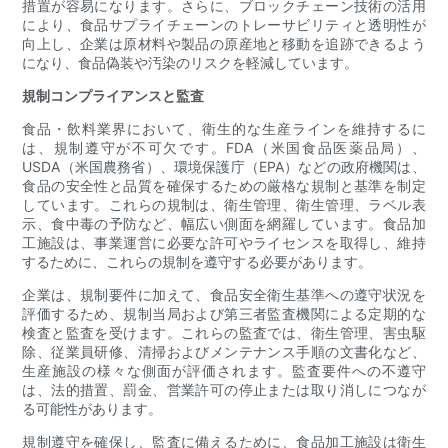
措置が容易になります。さらに、ブロックチェーン技術の活用
により、食品サプライチェーンのトレーサビリティと透明性が
向上し、企業は原材料や製品の原産地と移動を追跡できるよう
になり、食品偽装や汚染のリスクを軽減しています。
規制コンプライアンスと監査
食品・飲料業界において、衛生的な生産ラインを維持するに
は、規制遵守が不可欠です。FDA（米国食品医薬品局）、
USDA（米国農務省）、環境保護庁（EPA）などの政府機関は、
食品の安全性と品質を確保するための厳格な規制と基準を制定
しています。これらの規制は、衛生管理、衛生管理、ラベル表
示、食中毒の予防など、幅広い側面を網羅しています。食品加
工施設は、事業運営に必要な許可やライセンスを取得し、維持
するために、これらの規制を遵守する必要があります。
企業は、規制要件に加えて、食品安全衛生基準への遵守状況を
評価するため、規制当局および第三者監査機関による定期的な
検査と監査を受けます。これらの監査では、衛生管理、害虫駆
除、従業員研修、清掃およびメンテナンス手順の文書化など、
生産施設の様々な側面が評価されます。監査要件への不遵守
は、法的措置、罰金、営業許可の停止または取り消しにつなが
る可能性があります。
規制遵守を確保し、監査に備えるために、食品加工施設は衛生