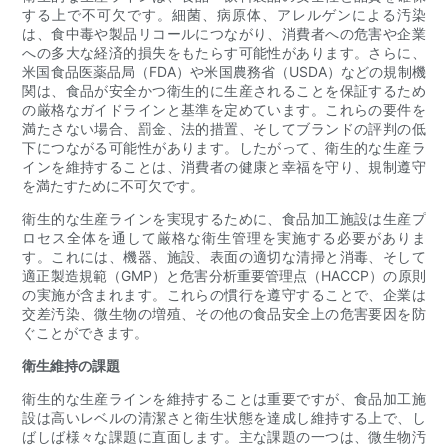
する上で不可欠です。細菌、病原体、アレルゲンによる汚染
は、食中毒や製品リコールにつながり、消費者への危害や企業
への多大な経済的損失をもたらす可能性があります。さらに、
米国食品医薬品局（FDA）や米国農務省（USDA）などの規制機
関は、食品が安全かつ衛生的に生産されることを保証するため
の厳格なガイドラインと基準を定めています。これらの要件を
満たさない場合、罰金、法的措置、そしてブランドの評判の低
下につながる可能性があります。したがって、衛生的な生産ラ
インを維持することは、消費者の健康と幸福を守り、規制遵守
を満たすために不可欠です。
衛生的な生産ラインを実現するために、食品加工施設は生産プ
ロセス全体を通して厳格な衛生管理を実施する必要がありま
す。これには、機器、施設、表面の適切な清掃と消毒、そして
適正製造規範（GMP）と危害分析重要管理点（HACCP）の原則
の実施が含まれます。これらの慣行を遵守することで、企業は
交差汚染、微生物の増殖、その他の食品安全上の危害要因を防
ぐことができます。
衛生維持の課題
衛生的な生産ラインを維持することは重要ですが、食品加工施
設は高いレベルの清潔さと衛生状態を達成し維持する上で、し
ばしば様々な課題に直面します。主な課題の一つは、微生物汚