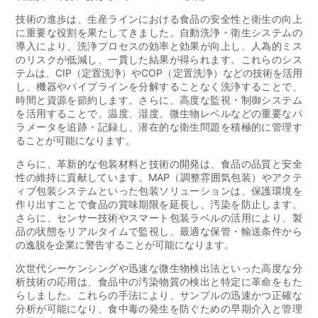
技術の進歩は、生産ラインにおける食品の安全性と衛生の向上
に重要な役割を果たしてきました。自動洗浄・衛生システムの
導入により、洗浄プロセスの効率と効果が向上し、人為的ミス
のリスクが低減し、一貫した結果が得られます。これらのシス
テムは、CIP（定置洗浄）やCOP（定置洗浄）などの技術を活用
し、機器やパイプラインを分解することなく洗浄することで、
時間と資源を節約します。さらに、高度な監視・制御システム
を活用することで、温度、湿度、微生物レベルなどの重要なパ
ラメータを追跡・記録し、潜在的な衛生問題を積極的に管理す
ることが可能になります。
さらに、革新的な包装材料と技術の開発は、食品の品質と安全
性の維持に貢献しています。MAP（調整雰囲気包装）やアクテ
ィブ包装システムといった包装ソリューションは、保護環境を
作り出すことで食品の賞味期限を延長し、汚染を防止します。
さらに、センサー技術やスマート包装ラベルの活用により、製
品の状態をリアルタイムで監視し、最適な保管・輸送条件から
の逸脱を企業に警告することが可能になります。
次世代シーケンシングや迅速な微生物検出法といった高度な分
析技術の応用は、食品中の汚染物質の検出と特定に革命をもた
らしました。これらの手法により、サンプルの迅速かつ正確な
分析が可能になり、食中毒の発生を防ぐための早期介入と管理