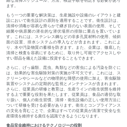
細な清掃スケジュール、方法、検証手順を明記する必要があり
ます。
もう一つの重要な解決策は、生産施設や設備のレイアウトと建
設において衛生設計の原則を適用することです。衛生設計は、
清掃や消毒が容易な滑らかで継ぎ目のない表面の使用、そして
細菌や病原菌の潜在的な潜伏場所の排除に重点を置いていま
す。これには、ステンレス鋼などの非多孔質材料の使用、傾斜
面の設置、排水システムの導入などが含まれます。これによ
り、水や汚染物質の蓄積を防ぎます。また、企業は、徹底した
清掃と検査を容易にするために、取り外し可能でアクセスしや
すい部品を備えた設備に投資することもできます。
さらに、げっ歯類、昆虫、鳥類などの害虫による汚染を防ぐに
は、効果的な害虫駆除対策の実施が不可欠です。これには、ス
クリーンやシールなどの物理的な障壁の使用に加え、害虫駆除
装置やシステムの定期的な監視とメンテナンスが含まれます。
さらに、従業員の研修と教育は、生産ラインの衛生状態を維持
する上で重要な役割を果たします。従業員は、食品の適切な取
り扱い、個人の衛生習慣、清掃・衛生設備の正しい使用方法に
ついて研修を受ける必要があります。衛生とコンプライアンス
の文化を育むことで、企業はすべての従業員が清潔で安全な生
産環境を維持する責任を認識できるようになります。
食品安全維持におけるテクノロジーの役割