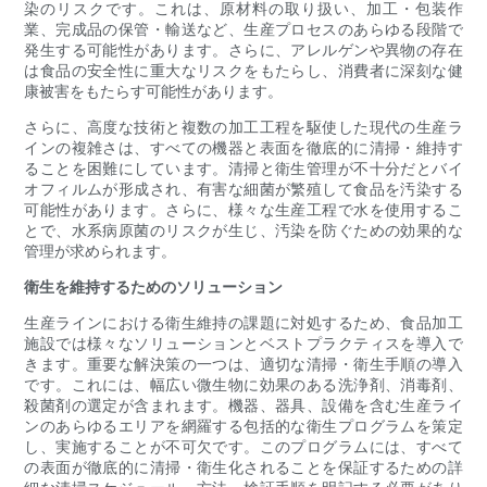
染のリスクです。これは、原材料の取り扱い、加工・包装作
業、完成品の保管・輸送など、生産プロセスのあらゆる段階で
発生する可能性があります。さらに、アレルゲンや異物の存在
は食品の安全性に重大なリスクをもたらし、消費者に深刻な健
康被害をもたらす可能性があります。
さらに、高度な技術と複数の加工工程を駆使した現代の生産ラ
インの複雑さは、すべての機器と表面を徹底的に清掃・維持す
ることを困難にしています。清掃と衛生管理が不十分だとバイ
オフィルムが形成され、有害な細菌が繁殖して食品を汚染する
可能性があります。さらに、様々な生産工程で水を使用するこ
とで、水系病原菌のリスクが生じ、汚染を防ぐための効果的な
管理が求められます。
衛生を維持するためのソリューション
生産ラインにおける衛生維持の課題に対処するため、食品加工
施設では様々なソリューションとベストプラクティスを導入で
きます。重要な解決策の一つは、適切な清掃・衛生手順の導入
です。これには、幅広い微生物に効果のある洗浄剤、消毒剤、
殺菌剤の選定が含まれます。機器、器具、設備を含む生産ライ
ンのあらゆるエリアを網羅する包括的な衛生プログラムを策定
し、実施することが不可欠です。このプログラムには、すべて
の表面が徹底的に清掃・衛生化されることを保証するための詳