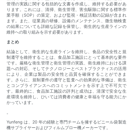
管理の実践に関する包括的な文書を作成し、維持する必要があ
ります。これには、清掃、衛生管理、害虫駆除に関する標準作
業手順（SOP）の策定、および監視・検証活動の記録が含まれ
ます。また、従業員の研修、設備のメンテナンス、微生物検査
の結果についても詳細な記録を保管し、衛生的な生産ラインの
維持への取り組みを示す必要があります。
まとめ
結論として、衛生的な生産ラインを維持し、食品の安全性と規
制遵守を維持することは、食品加工施設にとって基本的な要件
です。厳格な衛生管理と衛生管理の実践、衛生維持における課
題への対応、そしてテクノロジーとベストプラクティスの活用
により、企業は製品の安全性と品質を確保することができま
す。さらに、規制要件の遵守と監査への効果的な準備は、衛生
とコンプライアンスへのコミットメントを示す上で不可欠で
す。最終的に、食品加工施設の評判と成功は、清潔で安全な生
産環境を維持し、ひいては消費者の健康と幸福を守る能力にか
かっています。
。
Yunfeng は、20 年の経験と専門チームを擁するビニール袋製造
機サプライヤーおよびフィルムブロー機メーカーです。