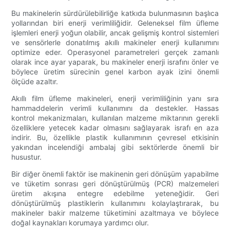
Bu makinelerin sürdürülebilirliğe katkıda bulunmasının başlıca
yollarından biri enerji verimliliğidir. Geleneksel film üfleme
işlemleri enerji yoğun olabilir, ancak gelişmiş kontrol sistemleri
ve sensörlerle donatılmış akıllı makineler enerji kullanımını
optimize eder. Operasyonel parametreleri gerçek zamanlı
olarak ince ayar yaparak, bu makineler enerji israfını önler ve
böylece üretim sürecinin genel karbon ayak izini önemli
ölçüde azaltır.
Akıllı film üfleme makineleri, enerji verimliliğinin yanı sıra
hammaddelerin verimli kullanımını da destekler. Hassas
kontrol mekanizmaları, kullanılan malzeme miktarının gerekli
özelliklere yetecek kadar olmasını sağlayarak israfı en aza
indirir. Bu, özellikle plastik kullanımının çevresel etkisinin
yakından incelendiği ambalaj gibi sektörlerde önemli bir
husustur.
Bir diğer önemli faktör ise makinenin geri dönüşüm yapabilme
ve tüketim sonrası geri dönüştürülmüş (PCR) malzemeleri
üretim akışına entegre edebilme yeteneğidir. Geri
dönüştürülmüş plastiklerin kullanımını kolaylaştırarak, bu
makineler bakir malzeme tüketimini azaltmaya ve böylece
doğal kaynakları korumaya yardımcı olur.