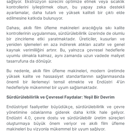
sağlıyor. Ekstrüzyon sürecini optimize etmek veya sıcaklık
kontrollerini iyileştirmek olsun, bu yapay zeka destekli
ayarlamalar, daha tutarlı ve yüksek kaliteli bir çıktı elde
edilmesine katkıda bulunuyor.
Dahası, akıllı film üfleme makineleri aracılığıyla sıkı kalite
kontrollerinin uygulanması, sürdürülebilirlik üzerinde de olumlu
bir zincirleme etki yaratmaktadır. Üreticiler, kusurları ve
yeniden işlemeleri en aza indirerek atıkları azaltır ve genel
kaynak verimliliğini artırır. Bu, yalnızca çevresel hedeflerle
uyumlu olmakla kalmaz, aynı zamanda uzun vadede maliyet
tasarrufuna da dönüşür.
Bu nedenle, akıllı film üfleme makineleri, modern üretimde
yüksek kalite ve hassasiyet standartlarının sağlanmasında
önemli bir ilerlemeyi temsil etmekte ve Endüstri 4'ün
hedefleriyle mükemmel bir uyum sağlamaktadır.
Sürdürülebilirlik ve Çevresel Faydalar: Yeşil Bir Devrim
Endüstriyel faaliyetler büyüdükçe, sürdürülebilirlik ve çevre
yönetimine odaklanma giderek daha kritik hale geliyor.
Endüstri 4.0, çevre dostu ve sürdürülebilir üretim süreçleri
oluşturmaya büyük önem veriyor ve akıllı film üfleme
makineleri bu vizyonla mükemmel bir uyum sağlıyor.