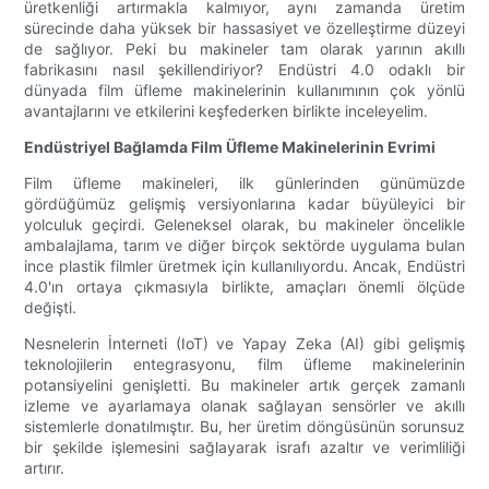
üretkenliği artırmakla kalmıyor, aynı zamanda üretim
sürecinde daha yüksek bir hassasiyet ve özelleştirme düzeyi
de sağlıyor. Peki bu makineler tam olarak yarının akıllı
fabrikasını nasıl şekillendiriyor? Endüstri 4.0 odaklı bir
dünyada film üfleme makinelerinin kullanımının çok yönlü
avantajlarını ve etkilerini keşfederken birlikte inceleyelim.
Endüstriyel Bağlamda Film Üfleme Makinelerinin Evrimi
Film üfleme makineleri, ilk günlerinden günümüzde
gördüğümüz gelişmiş versiyonlarına kadar büyüleyici bir
yolculuk geçirdi. Geleneksel olarak, bu makineler öncelikle
ambalajlama, tarım ve diğer birçok sektörde uygulama bulan
ince plastik filmler üretmek için kullanılıyordu. Ancak, Endüstri
4.0'ın ortaya çıkmasıyla birlikte, amaçları önemli ölçüde
değişti.
Nesnelerin İnterneti (IoT) ve Yapay Zeka (AI) gibi gelişmiş
teknolojilerin entegrasyonu, film üfleme makinelerinin
potansiyelini genişletti. Bu makineler artık gerçek zamanlı
izleme ve ayarlamaya olanak sağlayan sensörler ve akıllı
sistemlerle donatılmıştır. Bu, her üretim döngüsünün sorunsuz
bir şekilde işlemesini sağlayarak israfı azaltır ve verimliliği
artırır.