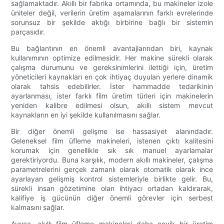
sağlamaktadır. Akıllı bir fabrika ortamında, bu makineler izole
üniteler değil, verilerin üretim aşamalarının farklı evrelerinde
sorunsuz bir şekilde aktığı birbirine bağlı bir sistemin
parçasıdır.
Bu bağlantının en önemli avantajlarından biri, kaynak
kullanımının optimize edilmesidir. Her makine sürekli olarak
çalışma durumunu ve gereksinimlerini ilettiği için, üretim
yöneticileri kaynakları en çok ihtiyaç duyulan yerlere dinamik
olarak tahsis edebilirler. İster hammadde tedarikinin
ayarlanması, ister farklı film üretim türleri için makinelerin
yeniden kalibre edilmesi olsun, akıllı sistem mevcut
kaynakların en iyi şekilde kullanılmasını sağlar.
Bir diğer önemli gelişme ise hassasiyet alanındadır.
Geleneksel film üfleme makineleri, istenen çıktı kalitesini
korumak için genellikle sık sık manuel ayarlamalar
gerektiriyordu. Buna karşılık, modern akıllı makineler, çalışma
parametrelerini gerçek zamanlı olarak otomatik olarak ince
ayarlayan gelişmiş kontrol sistemleriyle birlikte gelir. Bu,
sürekli insan gözetimine olan ihtiyacı ortadan kaldırarak,
kalifiye iş gücünün diğer önemli görevler için serbest
kalmasını sağlar.
Ayrıca, akıllı film üfleme makineleri daha çevik bir üretim