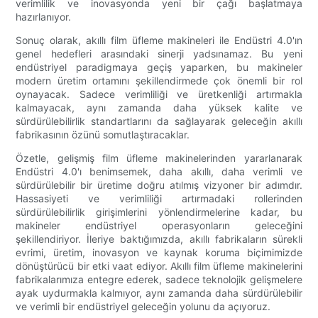
verimlilik ve inovasyonda yeni bir çağı başlatmaya
hazırlanıyor.
Sonuç olarak, akıllı film üfleme makineleri ile Endüstri 4.0'ın
genel hedefleri arasındaki sinerji yadsınamaz. Bu yeni
endüstriyel paradigmaya geçiş yaparken, bu makineler
modern üretim ortamını şekillendirmede çok önemli bir rol
oynayacak. Sadece verimliliği ve üretkenliği artırmakla
kalmayacak, aynı zamanda daha yüksek kalite ve
sürdürülebilirlik standartlarını da sağlayarak geleceğin akıllı
fabrikasının özünü somutlaştıracaklar.
Özetle, gelişmiş film üfleme makinelerinden yararlanarak
Endüstri 4.0'ı benimsemek, daha akıllı, daha verimli ve
sürdürülebilir bir üretime doğru atılmış vizyoner bir adımdır.
Hassasiyeti ve verimliliği artırmadaki rollerinden
sürdürülebilirlik girişimlerini yönlendirmelerine kadar, bu
makineler endüstriyel operasyonların geleceğini
şekillendiriyor. İleriye baktığımızda, akıllı fabrikaların sürekli
evrimi, üretim, inovasyon ve kaynak koruma biçimimizde
dönüştürücü bir etki vaat ediyor. Akıllı film üfleme makinelerini
fabrikalarımıza entegre ederek, sadece teknolojik gelişmelere
ayak uydurmakla kalmıyor, aynı zamanda daha sürdürülebilir
ve verimli bir endüstriyel geleceğin yolunu da açıyoruz.