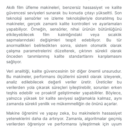
Akıllı film üfleme makineleri, benzersiz hassasiyet ve kalite
güvencesi seviyeleri sunarak bu konuda çıtayı yükseltti. Son
teknoloji sensörler ve izleme teknolojileriyle donatılmış bu
makineler, gerçek zamanlı kalite kontrolleri ve ayarlamaları
yapabiliyor. Örneğin, sensörler, nihai ürünün bütünlüğünü
etkileyebilecek film kalınlığındaki veya sıcaklık
sapmalarındaki değişimleri tespit edebiliyor. Bu tür
anormallikleri belirledikten sonra, sistem otomatik olarak
çalışma parametrelerini düzelterek, çıktının sürekli olarak
önceden tanımlanmış kalite standartlarını karşılamasını
sağlıyor.
Veri analitiği, kalite güvencesinin bir diğer önemli unsurudur.
Bu makineler, performans ölçütlerini sürekli olarak izleyerek,
analiz edilebilecek değerli veriler üretir. Üreticiler bu
verilerden yola çıkarak süreçleri iyileştirebilir, sorunları erken
teşhis edebilir ve proaktif geliştirmeler yapabilirler. Böylece,
yalnızca yüksek bir kalite seviyesi sağlamakla kalmaz, aynı
zamanda sürekli yenilik ve mükemmelliğin de önünü açarlar.
Makine öğrenimi ve yapay zeka, bu makinelerin hassasiyet
yeteneklerini daha da artırıyor. Zamanla, algoritmalar geçmiş
verilerden öğreniyor ve performansı iyileştirmek için uyum