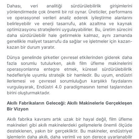
Dahası, veri analitiği sürdürülebilirlik girişimlerini
yönlendirmede çok önemli bir rol oynar. Üreticiler, performans
ve operasyonel verileri analiz ederek iyileştirme alanlarını
belirleyebilir ve enerji tasarrufu, atık azaltma ve kaynak
optimizasyonu stratejilerini uygulayabilirler. Bu, üretim sürecini
daha sürdürülebilir hale getirmekle kalmaz, aynı zamanda
genellikle maliyet tasarrufu da sağlar ve işletmeler için kazan-
kazan bir durum yaratır.
Dünya genelinde şirketler çevresel etkilerinden giderek daha
fazla sorumlu tutulurken, akıllı film üfleme makinelerini
operasyonlarına entegre etmek, küresel sürdürülebilirlik
hedefleriyle uyumlu stratejik bir hamledir. Bu uyum, endüstri
ilerlemesi ve çevresel sorumluluğun karşılıklı faydalarını
vurgulayarak, Endüstri 4.0 paradigmasının temel taşlarından
birini oluşturmaktadır.
Akıllı Fabrikaların Geleceği: Akıllı Makinelerle Gerçekleşen
Bir Vizyon
Akıllı fabrika kavramı artık uzak bir hayal değil, film üfleme
makineleri gibi akıllı makinelerdeki gelişmelerle önemli ölçüde
desteklenen, yakın bir gerçekliktir. Bu makineler, endüstriyel
işlemlerin daha akıllı, daha verimli ve son derece uyarlanabilir