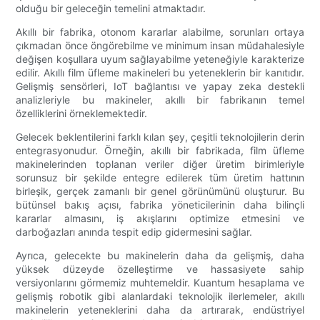
olduğu bir geleceğin temelini atmaktadır.
Akıllı bir fabrika, otonom kararlar alabilme, sorunları ortaya
çıkmadan önce öngörebilme ve minimum insan müdahalesiyle
değişen koşullara uyum sağlayabilme yeteneğiyle karakterize
edilir. Akıllı film üfleme makineleri bu yeteneklerin bir kanıtıdır.
Gelişmiş sensörleri, IoT bağlantısı ve yapay zeka destekli
analizleriyle bu makineler, akıllı bir fabrikanın temel
özelliklerini örneklemektedir.
Gelecek beklentilerini farklı kılan şey, çeşitli teknolojilerin derin
entegrasyonudur. Örneğin, akıllı bir fabrikada, film üfleme
makinelerinden toplanan veriler diğer üretim birimleriyle
sorunsuz bir şekilde entegre edilerek tüm üretim hattının
birleşik, gerçek zamanlı bir genel görünümünü oluşturur. Bu
bütünsel bakış açısı, fabrika yöneticilerinin daha bilinçli
kararlar almasını, iş akışlarını optimize etmesini ve
darboğazları anında tespit edip gidermesini sağlar.
Ayrıca, gelecekte bu makinelerin daha da gelişmiş, daha
yüksek düzeyde özelleştirme ve hassasiyete sahip
versiyonlarını görmemiz muhtemeldir. Kuantum hesaplama ve
gelişmiş robotik gibi alanlardaki teknolojik ilerlemeler, akıllı
makinelerin yeteneklerini daha da artırarak, endüstriyel