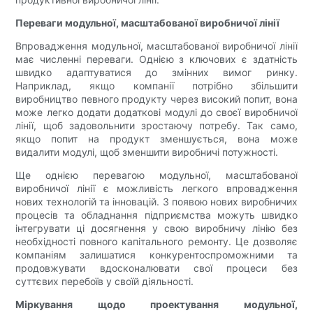
Переваги модульної, масштабованої виробничої лінії
Впровадження модульної, масштабованої виробничої лінії
має численні переваги. Однією з ключових є здатність
швидко адаптуватися до змінних вимог ринку.
Наприклад, якщо компанії потрібно збільшити
виробництво певного продукту через високий попит, вона
може легко додати додаткові модулі до своєї виробничої
лінії, щоб задовольнити зростаючу потребу. Так само,
якщо попит на продукт зменшується, вона може
видалити модулі, щоб зменшити виробничі потужності.
Ще однією перевагою модульної, масштабованої
виробничої лінії є можливість легкого впровадження
нових технологій та інновацій. З появою нових виробничих
процесів та обладнання підприємства можуть швидко
інтегрувати ці досягнення у свою виробничу лінію без
необхідності повного капітального ремонту. Це дозволяє
компаніям залишатися конкурентоспроможними та
продовжувати вдосконалювати свої процеси без
суттєвих перебоїв у своїй діяльності.
Міркування щодо проектування модульної,