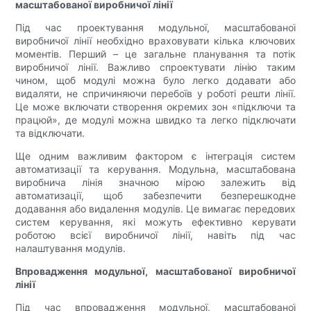
масштабованої виробничої лінії
Під час проектування модульної, масштабованої
виробничої лінії необхідно враховувати кілька ключових
моментів. Перший – це загальне планування та потік
виробничої лінії. Важливо спроектувати лінію таким
чином, щоб модулі можна було легко додавати або
видаляти, не спричиняючи перебоїв у роботі решти лінії.
Це може включати створення окремих зон «підключи та
працюй», де модулі можна швидко та легко підключати
та відключати.
Ще одним важливим фактором є інтеграція систем
автоматизації та керування. Модульна, масштабована
виробнича лінія значною мірою залежить від
автоматизації, щоб забезпечити безперешкодне
додавання або видалення модулів. Це вимагає передових
систем керування, які можуть ефективно керувати
роботою всієї виробничої лінії, навіть під час
налаштування модулів.
Впровадження модульної, масштабованої виробничої
лінії
Під час впровадження модульної, масштабованої