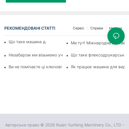
РЕКОМЕНДОВАНІ СТАТТІ
Сервіс
Справи
Новини
Що таке машина для видування плівки?
Ми тут! Міжнародна виставк
Незабаром ми візьмемо участь у В'єтнамській міжнародній 
Що таке флексодрукарська м
Ви не помічаєте ці ключові аспекти машин для роздування п
Як працює машина для видувн
Авторське право © 2026 Ruian Yunfeng Machinery Co., LTD -