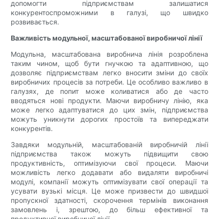
допомогти підприємствам залишатися
конкурентоспроможними в галузі, що швидко
розвивається.
Важливість модульної, масштабованої виробничої лінії
Модульна, масштабована виробнича лінія розроблена
таким чином, щоб бути гнучкою та адаптивною, що
дозволяє підприємствам легко вносити зміни до своїх
виробничих процесів за потреби. Це особливо важливо в
галузях, де попит може коливатися або де часто
вводяться нові продукти. Маючи виробничу лінію, яка
може легко адаптуватися до цих змін, підприємства
можуть уникнути дорогих простоїв та випереджати
конкурентів.
Завдяки модульній, масштабованій виробничій лінії
підприємства також можуть підвищити свою
продуктивність, оптимізуючи свої процеси. Маючи
можливість легко додавати або видаляти виробничі
модулі, компанії можуть оптимізувати свої операції та
усувати вузькі місця. Це може призвести до швидшої
пропускної здатності, скорочення термінів виконання
замовлень і, зрештою, до більш ефективної та
продуктивної виробничої лінії.