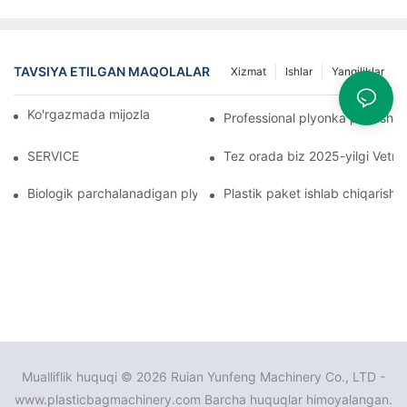
TAVSIYA ETILGAN MAQOLALAR
Xizmat
Ishlar
Yangiliklar
Ko'rgazmada mijozlar bilan guruhli fotosurat
Professional plyonka puflash ma
SERVICE
Tez orada biz 2025-yilgi Vetn
Biologik parchalanadigan plyonkali puflash mashinasi qanday ishla
Plastik paket ishlab chiqarish 
Mualliflik huquqi © 2026 Ruian Yunfeng Machinery Co., LTD -
www.plasticbagmachinery.com Barcha huquqlar himoyalangan.