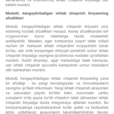
kelishi mumkin.
Modulli, kengaytiriladigan ishlab chiqarish liniyasining
afzalliklari
Modulli, kengaytiriladigan ishlab chiqarish liniyasini joriy
etishning ko'plab afzalliklari mavjud. Asosiy afzalliklardan biri
o'zgaruvchan bozor talablariga tezda moslashish
qobiliyatidir. Masalan, agar kompaniya yuqori talab tufayli
ma'lum bir mahsulot ishlab chiqarishni ko'paytirishi kerak
bo'lsa, ular ortib borayotgan ehtiyojni qondirish uchun ishlab
chiqarish liniyasiga osongina qo'shimcha modullar qo'shishlari
mumkin. Xuddi shunday, agar mahsulotga talab kamaysa,
ular ishlab chiqarish quvvatini kamaytirish uchun modullarni
olib tashlashlari mumkin.
Modulli, kengaytiriladigan ishlab chiqarish liniyasining yana
bir afzalligi - bu yangi texnologiyalar va innovatsiyalarni
osongina qo'llash imkoniyati. Yangi ishlab chiqarish jarayonlari
va uskunalari paydo bo'lishi bilan, korxonalar ushbu
yutuqlarni to'liq qayta ko'rib chiqishni talab qilmasdan ishlab
chiqarish liniyasiga tezda integratsiya qilishlari mumkin. Bu
kompaniyalarga raqobatbardosh bo'lib qolish va faoliyatida
jiddiy uzilishlarsiz jarayonlarini takomillashtirishda davom