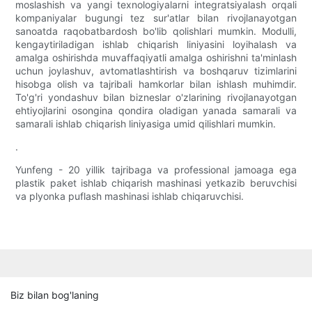
moslashish va yangi texnologiyalarni integratsiyalash orqali
kompaniyalar bugungi tez sur'atlar bilan rivojlanayotgan
sanoatda raqobatbardosh bo'lib qolishlari mumkin. Modulli,
kengaytiriladigan ishlab chiqarish liniyasini loyihalash va
amalga oshirishda muvaffaqiyatli amalga oshirishni ta'minlash
uchun joylashuv, avtomatlashtirish va boshqaruv tizimlarini
hisobga olish va tajribali hamkorlar bilan ishlash muhimdir.
To'g'ri yondashuv bilan bizneslar o'zlarining rivojlanayotgan
ehtiyojlarini osongina qondira oladigan yanada samarali va
samarali ishlab chiqarish liniyasiga umid qilishlari mumkin.
.
Yunfeng - 20 yillik tajribaga va professional jamoaga ega
plastik paket ishlab chiqarish mashinasi yetkazib beruvchisi
va plyonka puflash mashinasi ishlab chiqaruvchisi.
Biz bilan bog'laning