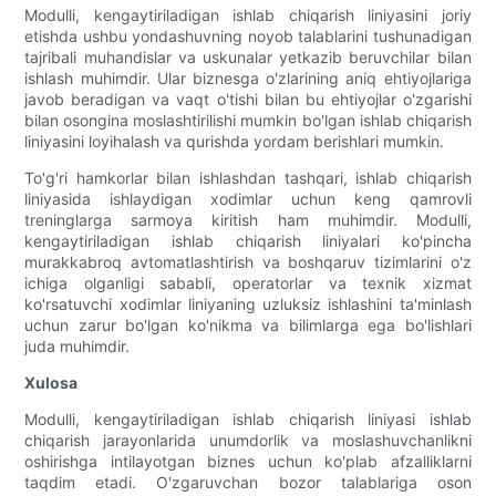
Modulli, kengaytiriladigan ishlab chiqarish liniyasini joriy
etishda ushbu yondashuvning noyob talablarini tushunadigan
tajribali muhandislar va uskunalar yetkazib beruvchilar bilan
ishlash muhimdir. Ular biznesga o'zlarining aniq ehtiyojlariga
javob beradigan va vaqt o'tishi bilan bu ehtiyojlar o'zgarishi
bilan osongina moslashtirilishi mumkin bo'lgan ishlab chiqarish
liniyasini loyihalash va qurishda yordam berishlari mumkin.
To'g'ri hamkorlar bilan ishlashdan tashqari, ishlab chiqarish
liniyasida ishlaydigan xodimlar uchun keng qamrovli
treninglarga sarmoya kiritish ham muhimdir. Modulli,
kengaytiriladigan ishlab chiqarish liniyalari ko'pincha
murakkabroq avtomatlashtirish va boshqaruv tizimlarini o'z
ichiga olganligi sababli, operatorlar va texnik xizmat
ko'rsatuvchi xodimlar liniyaning uzluksiz ishlashini ta'minlash
uchun zarur bo'lgan ko'nikma va bilimlarga ega bo'lishlari
juda muhimdir.
Xulosa
Modulli, kengaytiriladigan ishlab chiqarish liniyasi ishlab
chiqarish jarayonlarida unumdorlik va moslashuvchanlikni
oshirishga intilayotgan biznes uchun ko'plab afzalliklarni
taqdim etadi. O'zgaruvchan bozor talablariga oson