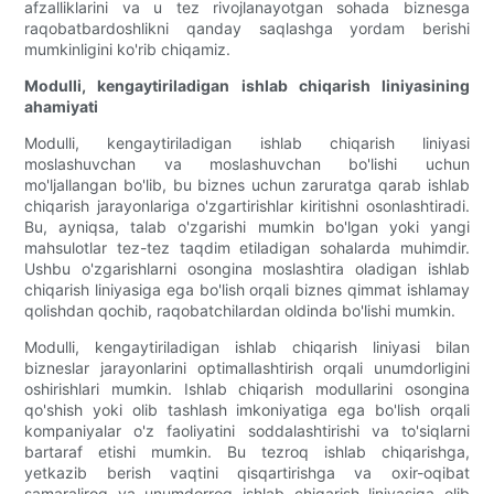
afzalliklarini va u tez rivojlanayotgan sohada biznesga
raqobatbardoshlikni qanday saqlashga yordam berishi
mumkinligini ko'rib chiqamiz.
Modulli, kengaytiriladigan ishlab chiqarish liniyasining
ahamiyati
Modulli, kengaytiriladigan ishlab chiqarish liniyasi
moslashuvchan va moslashuvchan bo'lishi uchun
mo'ljallangan bo'lib, bu biznes uchun zaruratga qarab ishlab
chiqarish jarayonlariga o'zgartirishlar kiritishni osonlashtiradi.
Bu, ayniqsa, talab o'zgarishi mumkin bo'lgan yoki yangi
mahsulotlar tez-tez taqdim etiladigan sohalarda muhimdir.
Ushbu o'zgarishlarni osongina moslashtira oladigan ishlab
chiqarish liniyasiga ega bo'lish orqali biznes qimmat ishlamay
qolishdan qochib, raqobatchilardan oldinda bo'lishi mumkin.
Modulli, kengaytiriladigan ishlab chiqarish liniyasi bilan
bizneslar jarayonlarini optimallashtirish orqali unumdorligini
oshirishlari mumkin. Ishlab chiqarish modullarini osongina
qo'shish yoki olib tashlash imkoniyatiga ega bo'lish orqali
kompaniyalar o'z faoliyatini soddalashtirishi va to'siqlarni
bartaraf etishi mumkin. Bu tezroq ishlab chiqarishga,
yetkazib berish vaqtini qisqartirishga va oxir-oqibat
samaraliroq va unumdorroq ishlab chiqarish liniyasiga olib