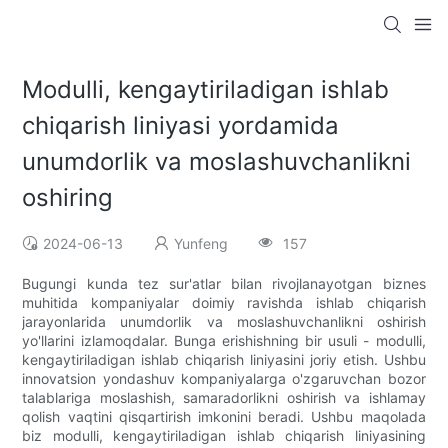
Modulli, kengaytiriladigan ishlab
chiqarish liniyasi yordamida
unumdorlik va moslashuvchanlikni
oshiring
2024-06-13
Yunfeng
157
Bugungi kunda tez sur'atlar bilan rivojlanayotgan biznes
muhitida kompaniyalar doimiy ravishda ishlab chiqarish
jarayonlarida unumdorlik va moslashuvchanlikni oshirish
yo'llarini izlamoqdalar. Bunga erishishning bir usuli - modulli,
kengaytiriladigan ishlab chiqarish liniyasini joriy etish. Ushbu
innovatsion yondashuv kompaniyalarga o'zgaruvchan bozor
talablariga moslashish, samaradorlikni oshirish va ishlamay
qolish vaqtini qisqartirish imkonini beradi. Ushbu maqolada
biz modulli, kengaytiriladigan ishlab chiqarish liniyasining