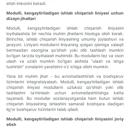
etish imkonini beradi.
Modulli, kengaytiriladigan ishlab chiqarish liniyasi uchun
dizayn jihatlari
Modulli, kengaytiriladigan ishlab chiqarish liniyasini
loyihalashda bir nechta muhim jihatlarni hisobga olish kerak.
Birinchisi, ishlab chiqarish liniyasining umumiy joylashuvi va
jarayoni. Liniyani modullarni liniyaning qolgan qismiga xalaqit
bermasdan osongina qo'shish yoki olib tashlash mumkin
bo'lgan tarzda loyihalash muhimdir. Bu modullarni tez va oson
ulash va uzish mumkin bo'lgan alohida "ulash va ishga
tushirish" zonalarini yaratishni o'z ichiga olishi mumkin.
Yana bir muhim jihat - bu avtomatlashtirish va boshqaruv
tizimlarini integratsiyalash. Modulli, kengaytiriladigan ishlab
chiqarish liniyasi modullarni uzluksiz qo'shish yoki olib
tashlashni ta'minlash uchun avtomatlashtirishga katta
tayanadi. Bu modullar sozlanayotganda ham butun ishlab
chiqarish liniyasining ishlashini samarali boshqara oladigan
ilg'or boshqaruv tizimlarini talab qiladi.
Modulli, kengaytiriladigan ishlab chiqarish liniyasini joriy
etish