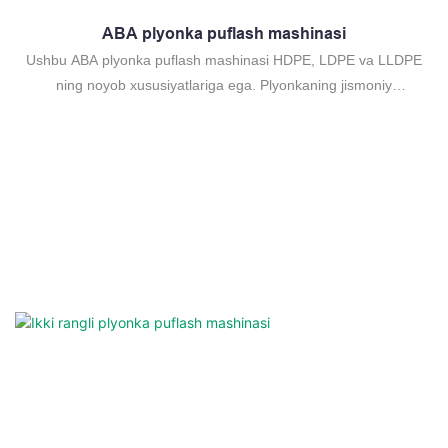
ABA plyonka puflash mashinasi
Ushbu ABA plyonka puflash mashinasi HDPE, LDPE va LLDPE
ning noyob xususiyatlariga ega. Plyonkaning jismoniy
mustahkamligi ko'p qatlamli qo'shma ekstruziya orqali
yaxshilanadi va asosiy mashinaning konfiguratsiyasi, narxi va
energiya sarfi kamaytirilishi mumkin.