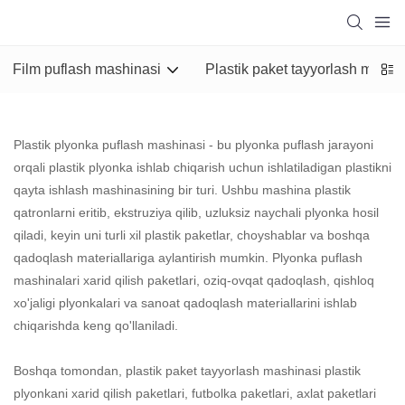
Film puflash mashinasi
Plastik paket tayyorlash mashi
Plastik
plyonka puflash mashinasi
- bu plyonka puflash jarayoni
orqali plastik plyonka ishlab chiqarish uchun ishlatiladigan plastikni
qayta ishlash mashinasining bir turi. Ushbu mashina plastik
qatronlarni eritib, ekstruziya qilib, uzluksiz naychali plyonka hosil
qiladi, keyin uni turli xil plastik paketlar, choyshablar va boshqa
qadoqlash materiallariga aylantirish mumkin. Plyonka puflash
mashinalari xarid qilish paketlari, oziq-ovqat qadoqlash, qishloq
xo'jaligi plyonkalari va sanoat qadoqlash materiallarini ishlab
chiqarishda keng qo'llaniladi.
Boshqa tomondan, plastik
paket tayyorlash mashinasi
plastik
plyonkani xarid qilish paketlari, futbolka paketlari, axlat paketlari