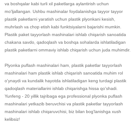
va boshqalar kabi turli xil paketlarga aylantirish uchun
mo'ljallangan. Ushbu mashinalar foydalanishga tayyor tayyor
plastik paketlarni yaratish uchun plastik plyonkani kesish,
muhrlash va chop etish kabi funktsiyalarni bajarishi mumkin.
Plastik paket tayyorlash mashinalari ishlab chiqarish sanoatida
chakana savdo, qadoqlash va boshqa sohalarda ishlatiladigan
plastik paketlarni ommaviy ishlab chiqarish uchun juda muhimdir.
Plyonka puflash mashinalari ham, plastik paketlar tayyorlash
mashinalari ham plastik ishlab chiqarish sanoatida muhim rol
o'ynaydi va kundalik hayotda ishlatiladigan keng turdagi plastik
qadoqlash materiallarini ishlab chiqarishga hissa qo'shadi.
Yunfeng - 20 yillik tajribaga ega professional plyonka puflash
mashinalari yetkazib beruvchisi va plastik paketlar tayyorlash
mashinalari ishlab chiqaruvchisi, biz bilan bog'lanishga xush
kelibsiz!