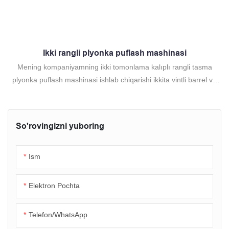
Ikki rangli plyonka puflash mashinasi
Mening kompaniyamning ikki tomonlama kalıplı rangli tasma
plyonka puflash mashinasi ishlab chiqarishi ikkita vintli barrel va
bitta kalıpdan iborat. Ikkita asosiy material konfiguratsiyasi qabul
qilingan. Turli xil xususiyatlarga ega puflangan rangli chiziqli yelek
sumkalari (xarid sumkalari) bosmadan ranglanishi mumkin. U
So'rovingizni yuboring
yorqin rang, bir xil chiziqlar, oqilona tuzilish, ilg'or texnologiya, silliq
o'rash va yuqori ishlab chiqarish xususiyatlariga ega.
Ism
Elektron Pochta
Telefon/whatsApp