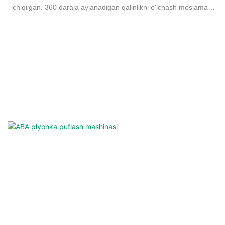
chiqilgan. 360 daraja aylanadigan qalinlikni o'lchash moslamasi
bilan birlashtirilganda, u yuqori ishlab chiqarish quvvatiga, bir xil
plyonka qalinligiga va shaffof va estetik jihatdan yoqimli
plyonkalarga erishishi mumkin.