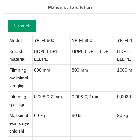
Mahsulot Tafsilotlari
Parametr
Model
YF-FE600
YF-FE800
YF-FE1000
Kerakli
HDPE LDPE
HDPE LDPE LLDPE
HDPE LDP
material
LLDPE
LLDPE
Filmning
600 mm
800 mm
1000 mm
maksimal
kengligi
Filmning
0,008-0,2 mm
0,008-0,2 mm
0,008-0,2
qalinligi
Maksimal
60 kg
80 kg
90 kg
ekstruziya
chiqishi