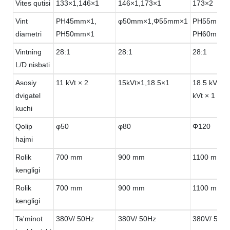
Vites qutisi
133×1,146×1
146×1,173×1
173×2
Vint
PH45mm×1,
φ50mm×1,Φ55mm×1
PH55mm×1
diametri
PH50mm×1
PH60mm×
Vintning
28:1
28:1
28:1
L/D nisbati
Asosiy
11 kVt × 2
15kVt×1,18.5×1
18.5 kVt × 
dvigatel
kVt × 1
kuchi
Qolip
φ50
φ80
Φ120
hajmi
Rolik
700 mm
900 mm
1100 mm
kengligi
Rolik
700 mm
900 mm
1100 mm
kengligi
Ta'minot
380V/ 50Hz
380V/ 50Hz
380V/ 50H