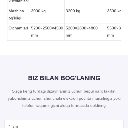
kuchlanishi
Mashina
3000 kg
3200 kg
3500 kg
og'irligi
Olchamlari
5200×2500×4500
5200×2800×4800
5500×3200
mm
mm
mm
BIZ BILAN BOG'LANING
Sizga keng turdagi dizaynlarimiz uchun bepul narx taklifini
yuborishimiz uchun shunchaki elektron pochta manzilingiz yoki
telefon raqamingizni aloqa formasida qoldiring
Ism