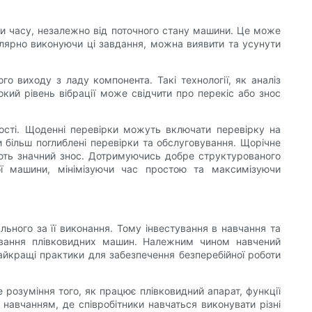
ки часу, незалежно від поточного стану машини. Це може
улярно виконуючи ці завдання, можна виявити та усунути
о виходу з ладу компонента. Такі технології, як аналіз
кий рівень вібрації може свідчити про перекіс або знос
вості. Щоденні перевірки можуть включати перевірку на
 більш поглиблені перевірки та обслуговування. Щорічне
ають значний знос. Дотримуючись добре структурованого
ої машини, мінімізуючи час простою та максимізуючи
льного за її виконання. Тому інвестування в навчання та
ування плівковидних машин. Належним чином навчений
айкращі практики для забезпечення безперебійної роботи
 розуміння того, як працює плівковидний апарат, функції
навчанням, де співробітники навчаться виконувати різні