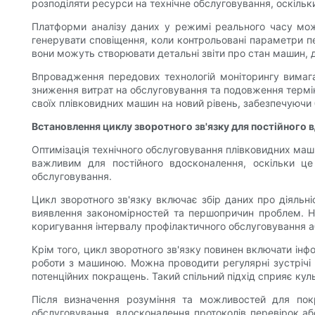
розподіляти ресурси на технічне обслуговування, оскільк
Платформи аналізу даних у режимі реального часу мож
генерувати сповіщення, коли контрольовані параметри п
вони можуть створювати детальні звіти про стан машин, 
Впровадження передових технологій моніторингу вимага
зниження витрат на обслуговування та подовження термі
своїх плівковидних машин на новий рівень, забезпечуючи
Встановлення циклу зворотного зв'язку для постійного 
Оптимізація технічного обслуговування плівковидних маши
важливим для постійного вдосконалення, оскільки це
обслуговування.
Цикл зворотного зв'язку включає збір даних про діяльні
виявлення закономірностей та першопричин проблем. На
коригування інтервалу профілактичного обслуговування аб
Крім того, цикл зворотного зв'язку повинен включати ін
роботи з машиною. Можна проводити регулярні зустрічі 
потенційних покращень. Такий спільний підхід сприяє куль
Після визначення розуміння та можливостей для покр
обслуговування, вдосконалення протоколів перевірок а