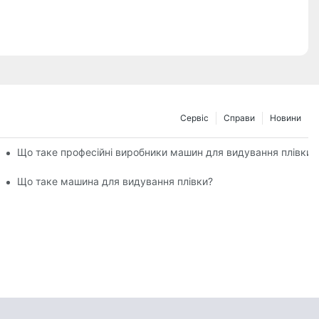
Сервіс
Справи
Новини
 як вирішити проблему нерівномірної товщини плівки?
Що таке професійні виробники машин для видування плівки: 
виставці промисловості пластмас та гуми 2025 року.
Що таке машина для видування плівки?