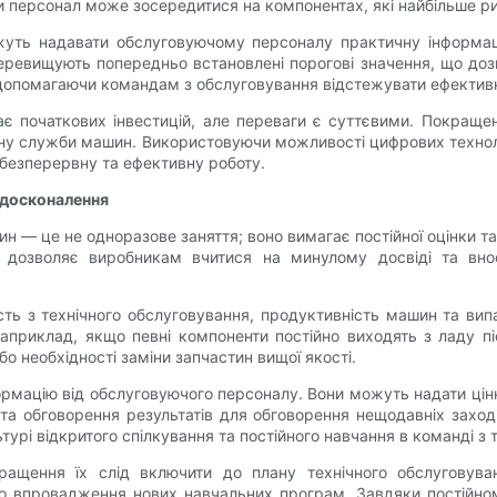
и персонал може зосередитися на компонентах, які найбільше ри
уть надавати обслуговуючому персоналу практичну інформац
еревищують попередньо встановлені порогові значення, що дозв
допомагаючи командам з обслуговування відстежувати ефективні
є початкових інвестицій, але переваги є суттєвими. Покраще
ну служби машин. Використовуючи можливості цифрових технол
 безперервну та ефективну роботу.
вдосконалення
н — це не одноразове заняття; воно вимагає постійної оцінки т
 дозволяє виробникам вчитися на минулому досвіді та внос
сть з технічного обслуговування, продуктивність машин та вип
приклад, якщо певні компоненти постійно виходять з ладу піс
о необхідності заміни запчастин вищої якості.
формацію від обслуговуючого персоналу. Вони можуть надати ці
та обговорення результатів для обговорення нещодавніх заході
турі відкритого спілкування та постійного навчання в команді з 
ащення їх слід включити до плану технічного обслуговува
бо впровадження нових навчальних програм. Завдяки постійно