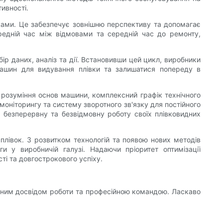
ивності.
ками. Це забезпечує зовнішню перспективу та допомагає
редній час між відмовами та середній час до ремонту,
ір даних, аналіз та дії. Встановивши цей цикл, виробники
 машин для видування плівки та залишатися попереду в
 розуміння основ машини, комплексний графік технічного
ніторингу та систему зворотного зв'язку для постійного
и безперервну та безвідмовну роботу своїх плівковидних
 плівок. З розвитком технологій та появою нових методів
и у виробничій галузі. Надаючи пріоритет оптимізації
і та довгострокового успіху.
ічним досвідом роботи та професійною командою. Ласкаво