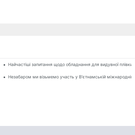
Найчастіші запитання щодо обладнання для видувної плівки:
лівки
Незабаром ми візьмемо участь у В'єтнамській міжнародній 