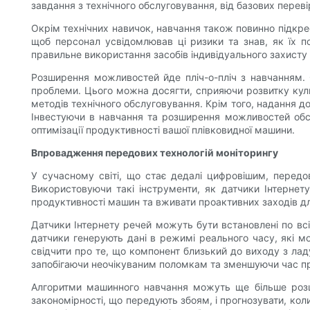
завдання з технічного обслуговування, від базових перев
Окрім технічних навичок, навчання також повинно підкре
щоб персонал усвідомлював ці ризики та знав, як їх п
правильне використання засобів індивідуального захисту
Розширення можливостей йде пліч-о-пліч з навчанням. О
проблеми. Цього можна досягти, сприяючи розвитку куль
методів технічного обслуговування. Крім того, надання д
Інвестуючи в навчання та розширення можливостей обсл
оптимізації продуктивності вашої плівковидної машини.
Впровадження передових технологій моніторингу
У сучасному світі, що стає дедалі цифровішим, передов
Використовуючи такі інструменти, як датчики Інтерне
продуктивності машин та вживати проактивних заходів д
Датчики Інтернету речей можуть бути встановлені по всі
датчики генерують дані в режимі реального часу, які м
свідчити про те, що компонент близький до виходу з лад
запобігаючи неочікуваним поломкам та зменшуючи час п
Алгоритми машинного навчання можуть ще більше розши
закономірності, що передують збоям, і прогнозувати, кол