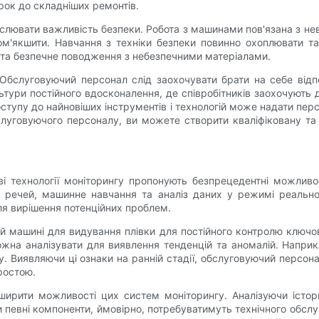
ірок до складніших ремонтів.
слювати важливість безпеки. Робота з машинами пов'язана з не
ом'якшити. Навчання з техніки безпеки повинно охоплювати т
 та безпечне поводження з небезпечними матеріалами.
бслуговуючий персонал слід заохочувати брати на себе відпо
тури постійного вдосконалення, де співробітників заохочують
оступу до найновіших інструментів і технологій може надати пе
уговуючого персоналу, ви можете створити кваліфіковану та
і технології моніторингу пропонують безпрецедентні можливо
ту речей, машинне навчання та аналіз даних у режимі реальн
ля вирішення потенційних проблем.
й машині для видування плівки для постійного контролю ключови
ожна аналізувати для виявлення тенденцій та аномалій. Напри
у. Виявляючи ці ознаки на ранній стадії, обслуговуючий персо
ростою.
рити можливості цих систем моніторингу. Аналізуючи істор
и певні компоненти, ймовірно, потребуватимуть технічного обсл