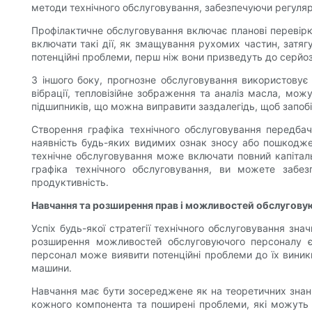
методи технічного обслуговування, забезпечуючи регуляр
Профілактичне обслуговування включає планові перевірк
включати такі дії, як змащування рухомих частин, затя
потенційні проблеми, перш ніж вони призведуть до серйо
З іншого боку, прогнозне обслуговування використовує 
вібрації, тепловізійне зображення та аналіз масла, мо
підшипників, що можна виправити заздалегідь, щоб запобі
Створення графіка технічного обслуговування передбач
наявність будь-яких видимих ​​ознак зносу або пошкодж
технічне обслуговування може включати повний капітал
графіка технічного обслуговування, ви можете забе
продуктивність.
Навчання та розширення прав і можливостей обслугову
Успіх будь-якої стратегії технічного обслуговування зн
розширення можливостей обслуговуючого персоналу є
персонал може виявити потенційні проблеми до їх виник
машини.
Навчання має бути зосереджене як на теоретичних знання
кожного компонента та поширені проблеми, які можуть в