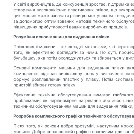
У світі виробництва, де конкуренція зростає, підтримка
створення високоякісних пластикових плівок, що викори
цих машин може означати різницю між успіхом і невдаче
за допомогою оптимізованих методів технічного обслугов
підвищення прибутковості ваших виробничих процесів.
Розуміння основ машин для видування плівки
Плівковидні машини – це складні механізми, які перетвор
того, як ефективно доглядати за ними. По суті, проце
бульбашку, яка потім охолоджується та збирається у вигл
Основні компоненти машини для видування плівки вкл
компонентів відіграє вирішальну роль у визначенні яко
формує розплавлений пластик у плівку. Потім система 
пристрій збирає готову плівку.
Ефективне технічне обслуговування вимагає глибоког
проблемами, як нерівномірне нагрівання або знос шне
технічним обслуговуванням машин для видування плівки, 
Розробка комплексного графіка технічного обслуговув
Після того, як основи добре зрозумілі, наступним кроко
машини. Добре спланований графік є важливим для запоб