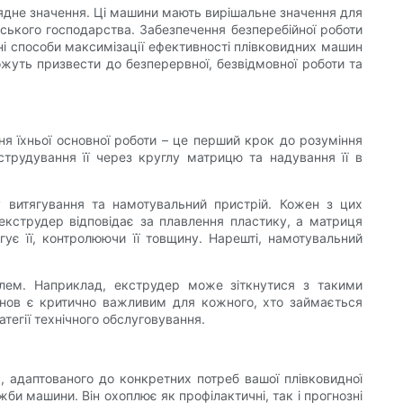
рядне значення. Ці машини мають вирішальне значення для
ського господарства. Забезпечення безперебійної роботи
і способи максимізації ефективності плівковидних машин
ожуть призвести до безперервної, безвідмовної роботи та
ння їхньої основної роботи – це перший крок до розуміння
струдування її через круглу матрицю та надування її в
 витягування та намотувальний пристрій. Кожен з цих
 екструдер відповідає за плавлення пластику, а матриця
ує її, контролюючи її товщину. Нарешті, намотувальний
блем. Наприклад, екструдер може зіткнутися з такими
снов є критично важливим для кожного, хто займається
тегії технічного обслуговування.
я, адаптованого до конкретних потреб вашої плівковидної
 машини. Він охоплює як профілактичні, так і прогнозні