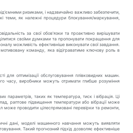
від'ємними ризиками, і надзвичайно важливо забезпечити,
акі теми, як належні процедури блокування/маркування,
відальність за свої обов'язки та проактивно вирішувати
 ділитися своїми думками та пропонувати покращення для
рсоналу можливість ефективніше виконувати свої завдання.
 мотивовану команду, яка відіграватиме ключову роль в
сті для оптимізації обслуговування плівковидних машин.
ого часу, виробники можуть отримати глибше розуміння
х параметрів, таких як температура, тиск і вібрація. Ці
клад, раптове підвищення температури або вібрації може
нал може проводити цілеспрямовані перевірки та ремонти,
ичні дані, моделі машинного навчання можуть виявляти
уговування. Такий прогнозний підхід дозволяє ефективніше