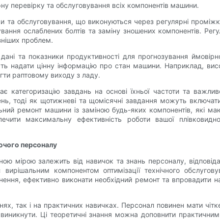
ну перевірку та обслуговування всіх компонентів машини.
и та обслуговування, що виконуються через регулярні проміж
гування ослаблених болтів та заміну зношених компонентів. Рег
зніших проблем.
дані та показники продуктивності для прогнозування ймовірног
жуть надати цінну інформацію про стан машини. Наприклад, висо
гти раптовому виходу з ладу.
ає категоризацію завдань на основі їхньої частоти та важли
ень, тоді як щотижневі та щомісячні завдання можуть включати
ьний ремонт машини із заміною будь-яких компонентів, які м
зпечити максимальну ефективність роботи вашої плівковидн
ючого персоналу
ачною мірою залежить від навичок та знань персоналу, відповіда
 вирішальним компонентом оптимізації технічного обслугов
нення, ефективно виконати необхідний ремонт та впровадити н
х, так і на практичних навичках. Персонал повинен мати чітке
иникнути. Ці теоретичні знання можна доповнити практичним 