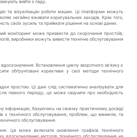
зикують вийти з ладу.
ію та візуалізацію роботи машин. Ці платформи можуть
оляє негайно вживати коригувальних заходів. Крім того,
сть своїх зусиль та приймати рішення на основі даних.
ний моніторинг може призвести до скорочення простоїв,
огій, виробники можуть вивести технічне обслуговування
а вдосконалення. Встановлення циклу зворотного зв'язку є
ити обґрунтовані корективи у свої методи технічного
адки простою. Ці дані слід систематично аналізувати для
ля певного періоду, це може свідчити про необхідність
нну інформацію, базуючись на своєму практичному досвіді
в з технічного обслуговування, проблем, що виникли, та
технічного обслуговування.
ння. Це може включати оновлення графіків технічного
му вдосконаленню методів технічного обслуговування на