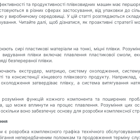
 ефективності та продуктивності плівковидних машин має першо
стовуються в різних сферах застосування, від упаковки до сіль
ю у виробничому середовищі. У цій статті розглядаються складн
ування. Читайте далі, щоб дізнатися, як проактивні стратегії м
юють сирі пластикові матеріали на тонкі, міцні плівки. Розумі
с видування плівки включає плавлення пластикової смоли, ек
яді безперервної плівки.
ючають екструдер, матрицю, систему охолодження, систему
сті та консистенції кінцевого плівкового продукту. Наприклад,
охолодження затвердіває плівку, а система витягування натяг
о розуміння функцій кожного компонента та поширених про
ка, що може вплинути на процес плавлення. Розуміння цих о
оскільки воно забезпечує основу для розробки комплексної стра
ання
м є ​​розробка комплексного графіка технічного обслуговуванн
ігання непередбаченим поломкам та продовження терміну служби