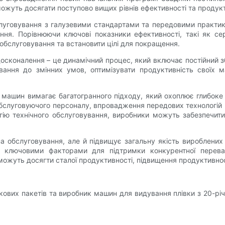
можуть досягати поступово вищих рівнів ефективності та продукт
слуговування з галузевими стандартами та передовими практи
ння. Порівнюючи ключові показники ефективності, такі як се
обслуговування та встановити цілі для покращення.
осконалення – це динамічний процес, який включає постійний зб
вування до змінних умов, оптимізувати продуктивність своїх
 машин вимагає багатогранного підходу, який охоплює глибоке
слуговуючого персоналу, впровадження передових технологій мо
егію технічного обслуговування, виробники можуть забезпечит
на обслуговування, але й підвищує загальну якість вироблених
ь ключовими факторами для підтримки конкурентної переваг
ожуть досягти сталої продуктивності, підвищення продуктивност
ових пакетів та виробник машин для видування плівки з 20-р