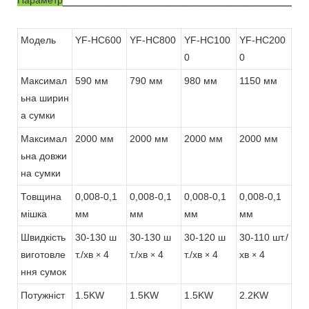
Модель
YF-HC600
YF-HC800
YF-HC100
YF-HC200
0
0
Максимал
590 мм
790 мм
980 мм
1150 мм
ьна ширин
а сумки
Максимал
2000 мм
2000 мм
2000 мм
2000 мм
ьна довжи
на сумки
Товщина
0,008-0,1
0,008-0,1
0,008-0,1
0,008-0,1
мішка
мм
мм
мм
мм
Швидкість
30-130 ш
30-130 ш
30-120 ш
30-110 шт./
виготовле
т./хв
4
т./хв
4
т./хв
4
хв
4
×
×
×
×
ння сумок
Потужніст
1.5KW
1.5KW
1.5KW
2.2KW