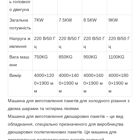
ь головног
о двигуна
Загальна
7KW
7.5KW
8.5KW
9KW
потужність
Напруга ж
220 В/50 Г
220 В/50 Г
220 В/50 Г
220 В/50 Г
ивлення
ц
ц
ц
ц
Вага маш
750KG
850KG
950KG
1100KG
ини
Вимір
4000×120
4000×140
4000×160
4000×180
0×1900 м
0×1900 м
0×1900 м
0×1900 м
м
м
м
м
Машина для виготовлення пакетів для холодного різання з
двома шарами та чотирма лініями
Машина для виготовлення двошарових пакетів – це вид
обладнання, спеціально призначеного для виробництва
двошарових поліетиленових пакетів. Ця машина для
виготовлення поліетиленових пакетів зазвичай