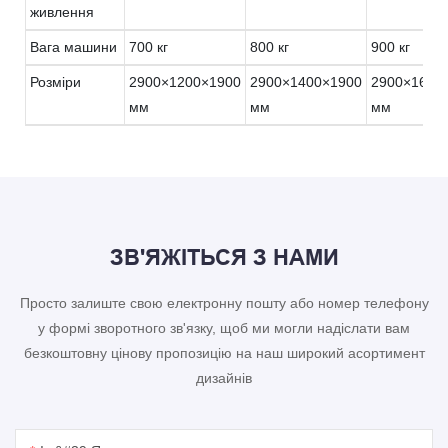
живлення
Вага машини
700 кг
800 кг
900 кг
Розміри
2900×1200×1900
2900×1400×1900
2900×1600
мм
мм
мм
ЗВ'ЯЖІТЬСЯ З НАМИ
Просто залиште свою електронну пошту або номер телефону
у формі зворотного зв'язку, щоб ми могли надіслати вам
безкоштовну цінову пропозицію на наш широкий асортимент
дизайнів