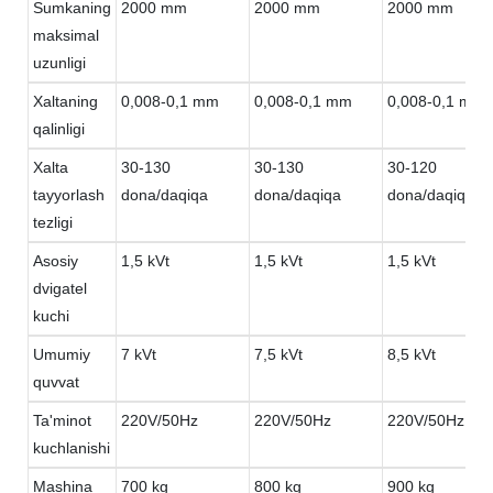
Sumkaning
2000 mm
2000 mm
2000 mm
maksimal
uzunligi
Xaltaning
0,008-0,1 mm
0,008-0,1 mm
0,008-0,1 mm
qalinligi
Xalta
30-130
30-130
30-120
tayyorlash
dona/daqiqa
dona/daqiqa
dona/daqiqa
tezligi
Asosiy
1,5 kVt
1,5 kVt
1,5 kVt
dvigatel
kuchi
Umumiy
7 kVt
7,5 kVt
8,5 kVt
quvvat
Ta'minot
220V/50Hz
220V/50Hz
220V/50Hz
kuchlanishi
Mashina
700 kg
800 kg
900 kg