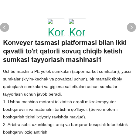
Konveyer tasmasi platformasi bilan ikki
qavatli to'rt qatorli sovuq chiqib ketish
sumkasi tayyorlash mashinasi1
Ushbu mashina PE yelek sumkalari (supermarket sumkalari), yassi
sumkalar (kiyim-kechak va poyabzal uchun), bir martalik tibbiy
qadoqlash sumkalari va gigiena salfetkalari uchun sumkalar
tayyorlash uchun javob beradi.
1. Ushbu mashina motorni to'xtatish orqali mikrokompyuter
boshqaruvini va materialni tortishni qo'llaydi. (Servo motorni
boshqarish tizimi ixtiyoriy ravishda mavjud).
2. Arbitra sobit uzunlikdagi, aniq va barqaror bosqichli fotoelektrik
boshqaruv oziqlantirish.