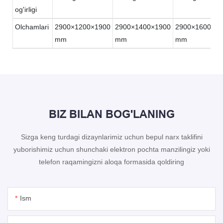
og'irligi
Olchamlari
2900×1200×1900
2900×1400×1900
2900×1600×19
mm
mm
mm
BIZ BILAN BOG'LANING
Sizga keng turdagi dizaynlarimiz uchun bepul narx taklifini
yuborishimiz uchun shunchaki elektron pochta manzilingiz yoki
telefon raqamingizni aloqa formasida qoldiring
Ism