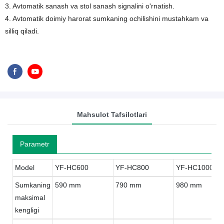
3. Avtomatik sanash va stol sanash signalini o'rnatish.
4. Avtomatik doimiy harorat sumkaning ochilishini mustahkam va
silliq qiladi.
Mahsulot Tafsilotlari
Parametr
Model
YF-HC600
YF-HC800
YF-HC1000
Sumkaning
590 mm
790 mm
980 mm
maksimal
kengligi