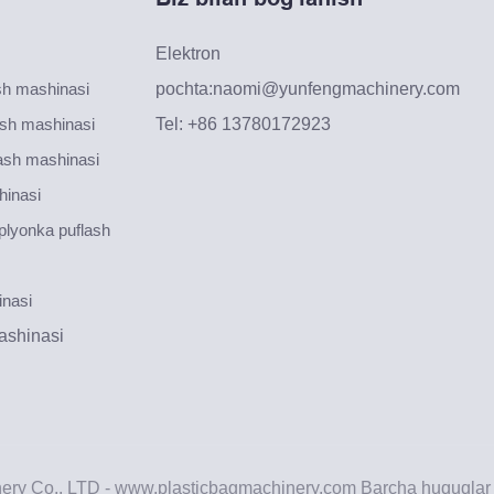
Elektron
ash mashinasi
pochta:
naomi@yunfengmachinery.com
lash mashinasi
Tel: +86 13780172923
lash mashinasi
hinasi
 plyonka puflash
inasi
mashinasi
nery Co., LTD - www.plasticbagmachinery.com Barcha huquqlar