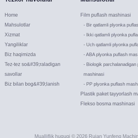
Home
Film puflash mashinasi
Mahsulotlar
- Bir qatlamli plyonka pufl
Xizmat
- Ikki qatlamli plyonka puf
Yangiliklar
- Uch qatlamli plyonka puf
Biz haqimizda
- ABA plyonka puflash mas
Tez-tez so&#39;raladigan
- Biologik parchalanadigan
savollar
mashinasi
Biz bilan bog&#39;lanish
- PP plyonka puflash mash
Plastik paket tayyorlash 
Flekso bosma mashinasi
Mualliflik huquqi © 2026 Ruian Yunfeng Machi