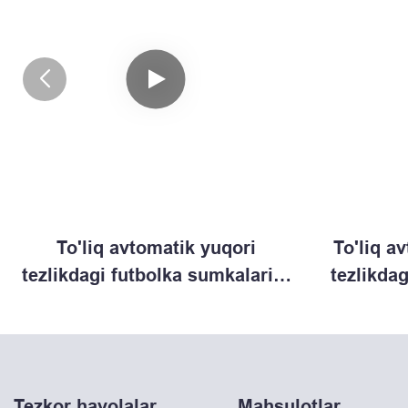
To'liq avtomatik yuqori
To'liq a
tezlikdagi futbolka sumkalarini
tezlikdag
tayyorlash mashinasi (B)
sumka
Tezkor havolalar
Mahsulotlar