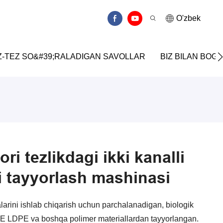
O'zbek
Z-TEZ SO&#39;RALADIGAN SAVOLLAR
BIZ BILAN BOG&
ri tezlikdagi ikki kanalli
i tayyorlash mashinasi
arini ishlab chiqarish uchun parchalanadigan, biologik
 LDPE va boshqa polimer materiallardan tayyorlangan.