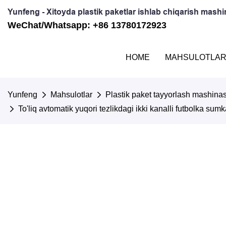
Yunfeng - Xitoyda plastik paketlar ishlab chiqarish mash
WeChat/Whatsapp: +86 13780172923
HOME
MAHSULOTLA
Yunfeng
Mahsulotlar
Plastik paket tayyorlash mashinas
To'liq avtomatik yuqori tezlikdagi ikki kanalli futbolka sum