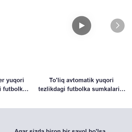
er yuqori
To'liq avtomatik yuqori
li futbolka
tezlikdagi futbolka sumkalarini
orlash
tayyorlash mashinasi (C)
)
Agar sizda biron bir savol bo'lsa,