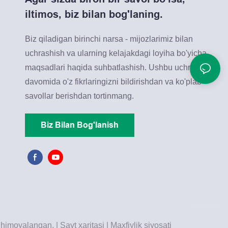
iltimos, biz bilan bog'laning.
Biz qiladigan birinchi narsa - mijozlarimiz bilan
uchrashish va ularning kelajakdagi loyiha bo'yicha
maqsadlari haqida suhbatlashish. Ushbu uchrashuv
davomida o'z fikrlaringizni bildirishdan va ko'plab
savollar berishdan tortinmang.
Biz Bilan Bog'lanish
 himoyalangan. |
Sayt xaritasi
|
Maxfiylik siyosati