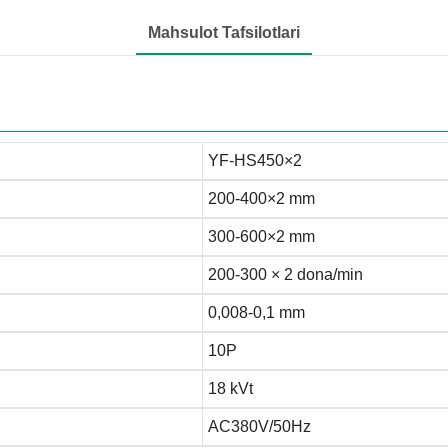
Mahsulot Tafsilotlari
YF-HS450×2
200-400×2 mm
300-600×2 mm
200-300 × 2 dona/min
0,008-0,1 mm
10P
18 kVt
AC380V/50Hz