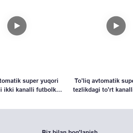
vtomatik super yuqori
To'liq avtomatik sup
i ikki kanalli futbolka
tezlikdagi to'rt kanal
larini tayyorlash
sumkalarini tayy
mashinasi (F)
mashinasi (E
Biz bilan bog'lanish