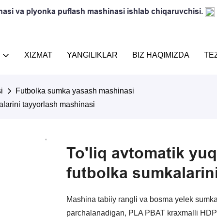
inasi va plyonka puflash mashinasi ishlab chiqaruvchisi.
R
XIZMAT
YANGILIKLAR
BIZ HAQIMIZDA
TE
i
Futbolka sumka yasash mashinasi
kalarini tayyorlash mashinasi
To'liq avtomatik yuqo
futbolka sumkalarin
Mashina tabiiy rangli va bosma yelek sumkal
parchalanadigan, PLA PBAT kraxmalli HDPE