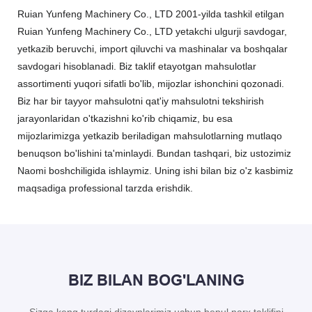
Ruian Yunfeng Machinery Co., LTD 2001-yilda tashkil etilgan
Ruian Yunfeng Machinery Co., LTD yetakchi ulgurji savdogar,
yetkazib beruvchi, import qiluvchi va mashinalar va boshqalar
savdogari hisoblanadi. Biz taklif etayotgan mahsulotlar
assortimenti yuqori sifatli bo'lib, mijozlar ishonchini qozonadi.
Biz har bir tayyor mahsulotni qat'iy mahsulotni tekshirish
jarayonlaridan o'tkazishni ko'rib chiqamiz, bu esa
mijozlarimizga yetkazib beriladigan mahsulotlarning mutlaqo
benuqson bo'lishini ta'minlaydi. Bundan tashqari, biz ustozimiz
Naomi boshchiligida ishlaymiz. Uning ishi bilan biz o'z kasbimiz
maqsadiga professional tarzda erishdik.
BIZ BILAN BOG'LANING
Sizga keng turdagi dizaynlarimiz uchun bepul narx taklifini