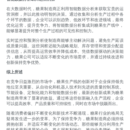
在大数据时代，糖果制造商正利用智能数据分析来获取宝贵的运
营洞察，并以此推动明智的决策。通过收集和分析生产过程中各
个环节的数据，企业可以识别趋势、低效环节和改进领域，最终
优化运营，提升竞争力。将智能数据分析集成到糖果生产线中，
能够显著提升对整个生产过程的可见性和控制力。
实时监控和预测分析使制造商能够主动解决问题，避免生产延误
或质量问题。这些洞察还能为战略规划、库存管理和资源分配提
供信息，从而提高运营效率并降低成本。凭借数据驱动的决策能
力，糖果公司可以适应不断变化的市场需求，并通过持续改进和
创新保持竞争优势。
综上所述
在竞争日益激烈的市场中，糖果生产线的创新对于企业保持领先
地位至关重要。从自动化和机器人技术到先进的质量控制系统、
节能设备、定制化能力和智能数据分析，最新的创新成果为糖果
制造商带来了显著的效益。通过将这些创新融入生产流程，企业
可以提高效率、产品质量和可持续性，同时在市场中脱颖而出。
随着消费者偏好不断变化和新技术不断涌现，糖果行业的格局无
疑将发生进一步的变革。为了保持竞争力，糖果制造商必须持续
拥抱创新，并适应不断变化的市场动态。那些能够充分利用生产
线技术最新进展的企业，将占据有利地位，推动业务增长，并巩