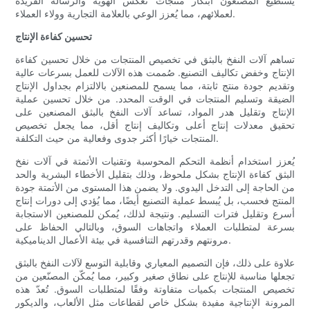
يستطيع المصنّعون ابتكار منتجات تعكس الهوية والرسالة الفريدة
لعملائهم، مما يُعزز الوعي بالعلامة التجارية وولاء العملاء.
تحسين كفاءة الإنتاج
تساهم آلات النفخ بالبثق في تخصيص المنتجات من خلال تحسين كفاءة
الإنتاج وخفض تكاليف التصنيع. صُممت هذه الآلات للعمل بسرعات عالية
وتقديم جودة منتج ثابتة، مما يسمح للمصنعين بالالتزام بجداول الإنتاج
الضيقة وتسليم المنتجات في الوقت المحدد. من خلال تحسين عملية
الإنتاج وتقليل هدر المواد، تساعد آلات النفخ بالبثق المصنعين على
تحقيق معدلات إنتاج أعلى وتكاليف إنتاج أقل، مما يجعل تخصيص
المنتجات خيارًا أكثر جدوى وفعالية من حيث التكلفة.
يُعزز استخدام أنظمة التحكم المحوسبة وتقنيات الأتمتة في آلات نفخ
البثق كفاءة الإنتاج بشكل ملحوظ، وذلك بتقليل الأخطاء البشرية والحد
من الحاجة إلى التدخل اليدوي. ولا يضمن هذا المستوى من الأتمتة جودة
المنتج فحسب، بل يُبسط عملية التصنيع أيضًا، مما يُؤدي إلى دورات إنتاج
أسرع وتقليل فترات التسليم. ونتيجة لذلك، يُمكن للمصنعين الاستجابة
بسرعة لمتطلبات العملاء واتجاهات السوق، وبالتالي الحفاظ على
مرونتهم وقدرتهم التنافسية في بيئة الأعمال الديناميكية.
علاوة على ذلك، فإن التصميم المعياري وقابلية التوسع لآلات النفخ بالبثق
تجعلها مناسبة للإنتاج على نطاق صغير وكبير، مما يُمكّن المصنّعين من
تخصيص المنتجات بكميات متفاوتة وفقًا لمتطلبات السوق. تُعدّ هذه
المرونة الإنتاجية مفيدة بشكل خاص لقطاعات مثل الألعاب، والديكور