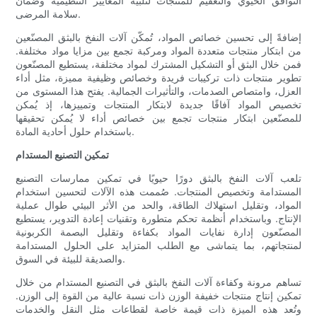
التوافق الحيوي والتعقيم للمنتجات لتلبية المعايير التنظيمية وضمان
سلامة المرضى.
إضافةً إلى تحسين خصائص المواد، تُمكّن آلات النفخ بالبثق المصنّعين
من ابتكار منتجات متعددة المواد ومركبة تجمع بين مزايا مواد مختلفة.
فمن خلال البثق أو التشكيل المشترك لمواد مختلفة، يستطيع المصنّعون
تطوير منتجات ذات تركيبات فريدة وخصائص وظيفية مميزة، مثل أداء
العزل، وامتصاص الصدمات، والتأثيرات الجمالية. يفتح هذا المستوى من
تخصيص المواد آفاقًا جديدة لابتكار المنتجات وتمييزها، إذ يُمكن
للمصنّعين ابتكار منتجات تجمع بين خصائص أداء لا يُمكن تحقيقها
باستخدام حلول أحادية المادة.
تمكين التصنيع المستدام
تلعب آلات النفخ بالبثق دورًا حيويًا في تمكين ممارسات التصنيع
المستدامة وتخصيص المنتجات. صُممت هذه الآلات لتحسين استخدام
المواد، وتقليل استهلاك الطاقة، والحد من الأثر البيئي طوال عملية
الإنتاج. وباستخدام أنظمة تحكم متطورة وتقنيات إعادة التدوير، يستطيع
المصنّعون إدارة نفايات المواد بكفاءة وتقليل البصمة الكربونية
لمنتجاتهم، بما يتماشى مع الطلب المتزايد على الحلول المستدامة
والصديقة للبيئة في السوق.
تساهم مرونة وكفاءة آلات النفخ بالبثق في التصنيع المستدام من خلال
تمكين إنتاج منتجات خفيفة الوزن ذات نسبة عالية من القوة إلى الوزن.
وتُعد هذه الميزة ذات قيمة خاصة لقطاعات مثل النقل والخدمات