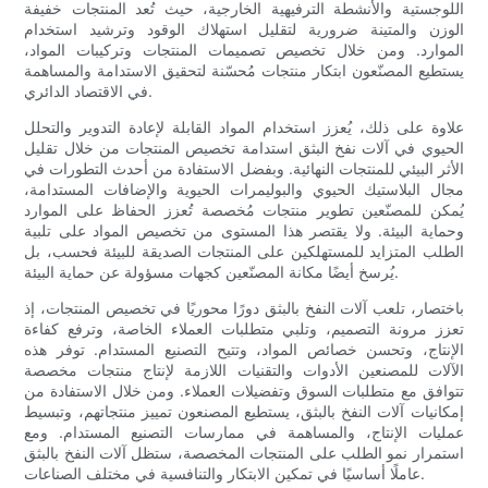
اللوجستية والأنشطة الترفيهية الخارجية، حيث تُعد المنتجات خفيفة
الوزن والمتينة ضرورية لتقليل استهلاك الوقود وترشيد استخدام
الموارد. ومن خلال تخصيص تصميمات المنتجات وتركيبات المواد،
يستطيع المصنّعون ابتكار منتجات مُحسّنة لتحقيق الاستدامة والمساهمة
في الاقتصاد الدائري.
علاوة على ذلك، يُعزز استخدام المواد القابلة لإعادة التدوير والتحلل
الحيوي في آلات نفخ البثق استدامة تخصيص المنتجات من خلال تقليل
الأثر البيئي للمنتجات النهائية. وبفضل الاستفادة من أحدث التطورات في
مجال البلاستيك الحيوي والبوليمرات الحيوية والإضافات المستدامة،
يُمكن للمصنّعين تطوير منتجات مُخصصة تُعزز الحفاظ على الموارد
وحماية البيئة. ولا يقتصر هذا المستوى من تخصيص المواد على تلبية
الطلب المتزايد للمستهلكين على المنتجات الصديقة للبيئة فحسب، بل
يُرسخ أيضًا مكانة المصنّعين كجهات مسؤولة عن حماية البيئة.
باختصار، تلعب آلات النفخ بالبثق دورًا محوريًا في تخصيص المنتجات، إذ
تعزز مرونة التصميم، وتلبي متطلبات العملاء الخاصة، وترفع كفاءة
الإنتاج، وتحسن خصائص المواد، وتتيح التصنيع المستدام. توفر هذه
الآلات للمصنعين الأدوات والتقنيات اللازمة لإنتاج منتجات مخصصة
تتوافق مع متطلبات السوق وتفضيلات العملاء. ومن خلال الاستفادة من
إمكانيات آلات النفخ بالبثق، يستطيع المصنعون تمييز منتجاتهم، وتبسيط
عمليات الإنتاج، والمساهمة في ممارسات التصنيع المستدام. ومع
استمرار نمو الطلب على المنتجات المخصصة، ستظل آلات النفخ بالبثق
عاملًا أساسيًا في تمكين الابتكار والتنافسية في مختلف الصناعات.