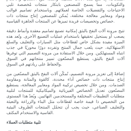
والتكوينات، مما يسمح للمصنعين بابتكار منتجات مُخصصة تلبي
الاحتياجات والتفضيلات الخاصة لعملائهم. وباستخدام تصاميم قوالب
ومواد ومعايير معالجة مختلفة، يُمكن للمصنعين إنتاج منتجات ذات
خصائص وتخصيصات فريدة تميزها عن المنتجات الجاهزة القياسية.
تتيح مرونة آلات النفخ بالبثق إمكانية تصنيع تصاميم معقدة وأنماط دقيقة
يصعب أو يستحيل تحقيقها باستخدام عمليات التصنيع الأخرى. وتُعد هذه
الميزة مفيدة بشكل خاص لقطاعات مثل السيارات والتغليف والسلع
الاستهلاكية، حيث يلعب جمال المنتج وتفرده دورًا محوريًا في جذب
انتباه المستهلكين. ومن خلال الاستفادة من مرونة التصميم التي توفرها
آلات النفخ بالبثق، يستطيع المصنّعون تمييز منتجاتهم في السوق
والحفاظ على ريادتهم في السوق.
إضافةً إلى تعزيز مرونة التصميم، تُمكّن آلات النفخ بالبثق المصنّعين من
إنتاج منتجات ذات خصائص أداء محددة، كالقوة والمتانة ومقاومة
الصدمات. ومن خلال تخصيص تركيبة المواد ومعايير المعالجة، يستطيع
المصنّعون تعديل الخصائص الفيزيائية والميكانيكية للمنتجات لتلبية
متطلبات التطبيقات المختلفة والمستخدمين النهائيين. ويُعدّ هذا المستوى
من التخصيص ذا قيمة خاصة لقطاعات مثل البناء والزراعة والتعبئة
والتغليف الصناعي، حيث يجب أن تتحمّل المنتجات الظروف البيئية
القاسية والاستخدام المكثف.
تلبية متطلبات العملاء