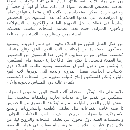
من أهم مزايا آلات النفخ بالبثق قدرتها على تلبية متطلبات العملاء
الخاصة بتخصيص المنتجات. سواءً كان ذلك شكلاً أو لوناً أو حجماً أو
وظائف فريدة، يمكن استخدام هذه الآلات لإنتاج منتجات تتوافق تماماً
مع المواصفات التي يقدمها العملاء. يُعد هذا المستوى من التخصيص
أساسياً في قطاعات مثل الأجهزة الطبية والإلكترونيات الاستهلاكية
والأجهزة المنزلية، حيث يجب تصميم المنتجات لتناسب تفضيلات
المستخدمين وسيناريوهات الاستخدام المختلفة.
من خلال العمل الوثيق مع العملاء وفهم احتياجاتهم الفريدة، يستطيع
المصنّعون الاستفادة من إمكانيات آلات النفخ بالبثق لإنتاج منتجات
مُخصصة تتوافق مع مواصفاتهم. لا يُعزز هذا المستوى من التخصيص
رضا العملاء فحسب، بل يفتح أيضًا آفاقًا تجارية جديدة أمام المصنّعين،
إذ يُمكنهم من دخول أسواق متخصصة وتلبية طلبات العملاء ذوي
الاحتياجات الخاصة. بفضل المرونة والدقة التي توفرها آلات النفخ
بالبثق، يُمكن للمصنّعين إنتاج كميات صغيرة من المنتجات المُخصصة
بكفاءة عالية دون المساس بالجودة والأداء.
علاوة على ذلك، يُمكّن استخدام آلات النفخ بالبثق لتخصيص المنتجات
المصنّعين من تقديم خيارات علامات تجارية وملصقات شخصية، مثل
النقش البارز والحفر والطباعة الملونة. يُعدّ هذا المستوى من التخصيص
ذا قيمة خاصة لقطاعات مثل تغليف الأطعمة والمشروبات والسلع
الاستهلاكية والمنتجات الترويجية، حيث تلعب العلامات التجارية
والتصميمات الفنية دورًا محوريًا في تغليف المنتجات والترويج لها. من
خلال دمج خيارات العلامات التجارية والملصقات في عملية التصنيع،