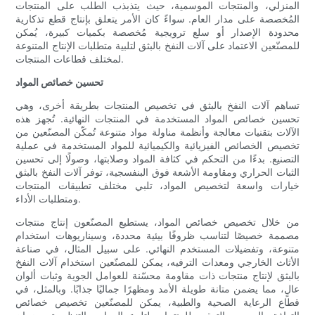
المنزلي، والمنتجات الموسمية، حيث يتذبذب الطلب على المنتجات
المُخصصة على مدار العام. سواءً كان الأمر يتعلق بإنتاج قطع تذكارية
محدودة الإصدار أو سلع ترويجية مُخصصة بكميات كبيرة، يُمكن
للمصنّعين الاعتماد على آلات النفخ بالبثق لتلبية متطلبات الإنتاج المتنوعة
لمختلف قطاعات المنتجات.
تحسين خصائص المواد
تساهم آلات النفخ بالبثق في تخصيص المنتجات بطريقة أخرى، وهي
تحسين خصائص المواد المستخدمة في المنتجات النهائية. تُجهز هذه
الآلات بتقنيات معالجة وأنظمة مناولة مواد متنوعة تُمكّن المصنّعين من
تخصيص الخصائص الفيزيائية والكيميائية للمواد المستخدمة في عملية
التصنيع. بدءًا من التحكم في كثافة المواد وصلابتها، وصولًا إلى تحسين
الثبات الحراري ومقاومة الأشعة فوق البنفسجية، توفر آلات النفخ بالبثق
خيارات واسعة لتخصيص المواد، تلبي مختلف تطبيقات المنتجات
ومتطلبات الأداء.
من خلال تخصيص خصائص المواد، يستطيع المصنّعون إنتاج منتجات
مصممة خصيصًا لتناسب ظروفًا بيئية محددة، وسيناريوهات استخدام
متنوعة، وتفضيلات المستخدم النهائي. على سبيل المثال، في صناعة
الأثاث الخارجي ومعدات الترفيه، يمكن للمصنّعين استخدام آلات النفخ
بالبثق لإنتاج منتجات ذات مقاومة محسّنة للعوامل الجوية وثبات ألوان
عالٍ، مما يضمن متانة طويلة الأمد ومظهرًا جماليًا جذابًا. وبالمثل، في
قطاع الرعاية الصحية والطبية، يمكن للمصنّعين تخصيص خصائص