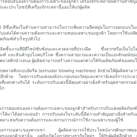
ถึงการตอบสนองความต้องการเฉพาะของลูกค้า เครื่องจักรเหล่านี้มีความสำคัญอย
และประโยชน์ที่เครื่องจักรเหล่านี้มอบให้แก่ผู้ผลิต
es) มีชื่อเสียงในด้านความสามารถในการเพิ่มความยืดหยุ่นในการออกแบบใน
ปรับแต่งได้ตามความต้องการและความชอบเฉพาะของลูกค้า โดยการใช้แม่พิมพ
ตภัณฑ์สำเร็จรูปทั่วไป
ถผลิตชิ้นงานที่มีดีไซน์ซับซ้อนและลวดลายที่ประณีต ซึ่งยากหรือเป็นไป
ภัณฑ์ และสินค้าอุปโภคบริโภค ซึ่งความสวยงามและความเป็นเอกลักษณ์ขอ
รูปพลาสติกนำเสนอ ผู้ผลิตสามารถสร้างความแตกต่างให้กับผลิตภัณฑ์ของต
รูปพลาสติกแบบอัดรีด (extruder blowing machines) ยังช่วยให้ผู้ผลิตสาม
วย โดยการปรับแต่งองค์ประกอบของวัสดุและพารามิเตอร์การประมวล
่แตกต่างกันได้ ระดับการปรับแต่งนี้มีคุณค่าอย่างยิ่งสำหรับอุตสาหกรรม
นัก
ถในการตอบสนองความต้องการเฉพาะของลูกค้าสำหรับการปรับแต่งผลิตภัณฑ์ ไม
ูกค้าให้มาได้อย่างแม่นยำ การปรับแต่งในระดับนี้มีความสำคัญอย่างยิ่งสำ
่งให้เหมาะสมกับความต้องการและสถานการณ์การใช้งานเฉพาะของผู้ใช้
้องการเฉพาะของพวกเขา ผู้ผลิตสามารถใช้ประโยชน์จากศักยภาพของเครื่อง
อใจของลูกค้าเท่านั้น แต่ยังเปิดโอกาสทางธุรกิจใหม่ๆ ให้กับผู้ผลิตอีก