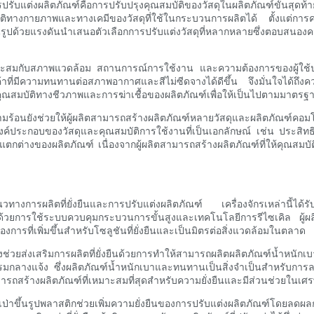
ในการปรับแต่งผลิตภัณฑ์คือการปรับปรุงคุณสมบัติของวัสดุในผลิตภัณฑ์ขั้นส
สมบัติทางกายภาพและทางเคมีของวัสดุที่ใช้ในกระบวนการผลิตได้ ตั้งแต
ึ้นรูปด้วยแรงดันนำเสนอตัวเลือกการปรับแต่งวัสดุที่หลากหลายซึ่งตอบสน
่เหมาะสมกับสภาพแวดล้อม สถานการณ์การใช้งาน และความต้องการของผู้ใช้
ิตสินค้าที่มีความทนทานต่อสภาพอากาศและสีไม่ซีดจางได้ดีขึ้น จึงมั่
ุณสมบัติทางชีวภาพและการฆ่าเชื้อของผลิตภัณฑ์เพื่อให้เป็นไปตามมาตร
วามร้อนยังช่วยให้ผู้ผลิตสามารถสร้างผลิตภัณฑ์หลายวัสดุและผลิตภัณฑ์คอมโพ
ี่มีองค์ประกอบของวัสดุและคุณสมบัติการใช้งานที่เป็นเอกลักษณ์ เช่น ปร
กต่างของผลิตภัณฑ์ เนื่องจากผู้ผลิตสามารถสร้างผลิตภัณฑ์ที่ให้คุณสมบั
แนวทางการผลิตที่ยั่งยืนและการปรับแต่งผลิตภัณฑ์ เครื่องจักรเหล่านี้ไ
การใช้ระบบควบคุมกระบวนการขั้นสูงและเทคโนโลยีการรีไซเคิล ผู้ผลิ
ารที่เพิ่มขึ้นสำหรับโซลูชันที่ยั่งยืนและเป็นมิตรต่อสิ่งแวดล้อมในตลาด
่วยส่งเสริมการผลิตที่ยั่งยืนด้วยการทำให้สามารถผลิตผลิตภัณฑ์น้ำหนักเบา
มกลางแจ้ง ซึ่งผลิตภัณฑ์น้ำหนักเบาและทนทานเป็นสิ่งจำเป็นสำหรับการลด
รถสร้างผลิตภัณฑ์ที่เหมาะสมที่สุดสำหรับความยั่งยืนและมีส่วนช่วยในเศร
เป่าขึ้นรูปพลาสติกช่วยเพิ่มความยั่งยืนของการปรับแต่งผลิตภัณฑ์โดยลดผ