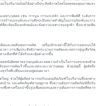
นดเองในปริมาณน้อยได้อย่างมีประสิทธิภาพโดยไม่ลดทอนคุณภาพและ
กแบบเฉพาะบุคคล เช่น การนูน การแกะสลัก และการพิมพ์สี ระดับการ
ย ซึ่งการสร้างแบรนด์และงานศิลปะมีบทบาทสำคัญในบรรจุภัณฑ์และการ
ี่สะท้อนถึงเอกลักษณ์และข้อความเฉพาะของลูกค้า ซึ่งจะช่วยเพิ่ม
ผลิตและลดต้นทุนการผลิต เครื่องจักรเหล่านี้ได้รับการออกแบบให้
ตรงเวลา การเพิ่มประสิทธิภาพกระบวนการผลิตและลดการสูญเสียวัสดุ
ทางเลือกที่ทำได้จริงและคุ้มค่ามากขึ้น
้น โดยลดข้อผิดพลาดจากมนุษย์และลดความจำเป็นในการแทรกแซงด้วย
ห้รอบการผลิตเร็วขึ้นและลดระยะเวลารอคอย ด้วยเหตุนี้ ผู้ผลิตจึง
รกิจที่เปลี่ยนแปลงอยู่ตลอดเวลา
ญ่ ช่วยให้ผู้ผลิตสามารถปรับแต่งผลิตภัณฑ์ในปริมาณที่แตกต่าง
งบ้าน และผลิตภัณฑ์ตามฤดูกาล ซึ่งความต้องการผลิตภัณฑ์ที่ปรับ
รถพึ่งพาเครื่องเป่าขึ้นรูปเพื่อตอบสนองความต้องการการผลิตที่หลาก