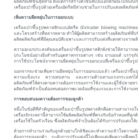
ผลิตภัณฑ์ขั้นสุดท้าย ตั้งแต่การสร้างดีไซน์ที่เป็นเอกลักษณ์ไปจน
เครื่องเป่าขึ้นรูปด้วยเครื่องอัดรีดมีส่วนช่วยในการปรับแต่งผลิตภัณฑ์
เพิ่มความยืดหยุ่นในการออกแบบ
เครื่องเป่าขึ้นรูปพลาสติกแบบอัดรีด (Extruder blowing machin
และโครงสร้างที่หลากหลาย ทำให้ผู้ผลิตสามารถสร้างผลิตภัณฑ์ที่
ผลิตผลิตภัณฑ์ที่มีคุณสมบัติเฉพาะและการปรับแต่งที่แตกต่างจากผลิ
ความอเนกประสงค์ของเครื่องเป่าขึ้นรูปพลาสติกยังช่วยให้สามาร
ประโยชน์อย่างยิ่งสำหรับอุตสาหกรรมต่างๆ เช่น ยานยนต์ บรรจุ
การใช้ประโยชน์จากความยืดหยุ่นในการออกแบบที่เครื่องเป่าขึ้น
นอกจากจะช่วยเพิ่มความยืดหยุ่นในการออกแบบแล้ว เครื่องเป่าขึ้น
ความแข็งแรง ความทนทาน และความต้านทานแรงกระแทกได้อีกด้
ผลิตภัณฑ์ให้ตรงตามความต้องการของการใช้งานและผู้ใช้ปลายทางที
ผลิตภัณฑ์จำเป็นต้องทนต่อสภาพแวดล้อมที่รุนแรงและการใช้งานห
การตอบสนองความต้องการของลูกค้า
หนึ่งในข้อดีที่สำคัญของเครื่องเป่าขึ้นรูปพลาสติกคือความสามาร
เครื่องจักรเหล่านี้สามารถใช้ผลิตผลิตภัณฑ์ที่ตรงกับข้อกำหนดที่ล
เครื่องใช้ในครัวเรือน ซึ่งผลิตภัณฑ์จำเป็นต้องได้รับการปรับแต
ด้วยการทำงานร่วมกับลูกค้าอย่างใกล้ชิดและทำความเข้าใจความต
ต้องการของลูกค้า ระดับการปรับแต่งนี้ไม่เพียงแต่เพิ่มความพึงพ