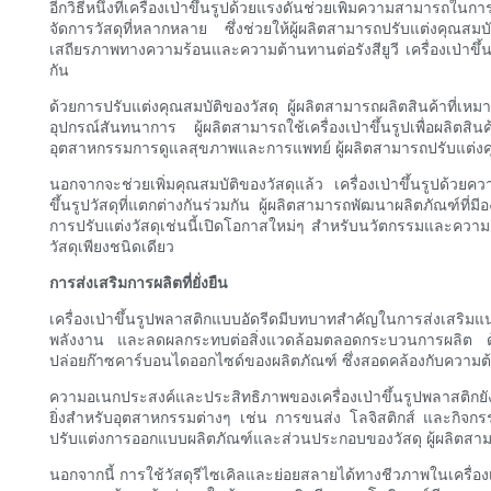
อีกวิธีหนึ่งที่เครื่องเป่าขึ้นรูปด้วยแรงดันช่วยเพิ่มความสามารถ
จัดการวัสดุที่หลากหลาย ซึ่งช่วยให้ผู้ผลิตสามารถปรับแต่งคุณ
เสถียรภาพทางความร้อนและความต้านทานต่อรังสียูวี เครื่องเป่าข
กัน
ด้วยการปรับแต่งคุณสมบัติของวัสดุ ผู้ผลิตสามารถผลิตสินค้าที
อุปกรณ์สันทนาการ ผู้ผลิตสามารถใช้เครื่องเป่าขึ้นรูปเพื่อผล
อุตสาหกรรมการดูแลสุขภาพและการแพทย์ ผู้ผลิตสามารถปรับแต่งค
นอกจากจะช่วยเพิ่มคุณสมบัติของวัสดุแล้ว เครื่องเป่าขึ้นรูปด้วยค
ขึ้นรูปวัสดุที่แตกต่างกันร่วมกัน ผู้ผลิตสามารถพัฒนาผลิตภัณฑ์ท
การปรับแต่งวัสดุเช่นนี้เปิดโอกาสใหม่ๆ สำหรับนวัตกรรมและความแต
วัสดุเพียงชนิดเดียว
การส่งเสริมการผลิตที่ยั่งยืน
เครื่องเป่าขึ้นรูปพลาสติกแบบอัดรีดมีบทบาทสำคัญในการส่งเสริม
พลังงาน และลดผลกระทบต่อสิ่งแวดล้อมตลอดกระบวนการผลิต ด้วย
ปล่อยก๊าซคาร์บอนไดออกไซด์ของผลิตภัณฑ์ ซึ่งสอดคล้องกับความต้องก
ความอเนกประสงค์และประสิทธิภาพของเครื่องเป่าขึ้นรูปพลาสติกยังช
ยิ่งสำหรับอุตสาหกรรมต่างๆ เช่น การขนส่ง โลจิสติกส์ และกิจกรร
ปรับแต่งการออกแบบผลิตภัณฑ์และส่วนประกอบของวัสดุ ผู้ผลิตสามา
นอกจากนี้ การใช้วัสดุรีไซเคิลและย่อยสลายได้ทางชีวภาพในเครื่อง