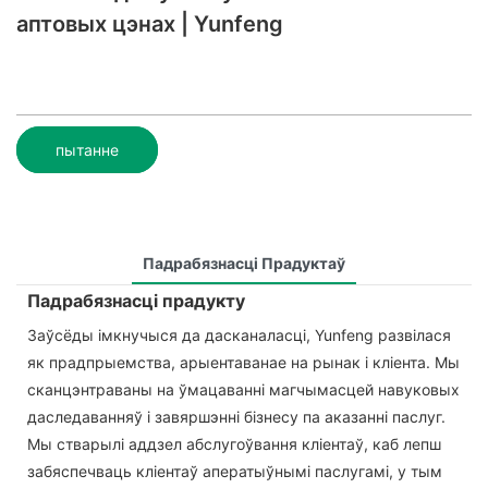
аптовых цэнах | Yunfeng
пытанне
Падрабязнасці Прадуктаў
Падрабязнасці прадукту
Заўсёды імкнучыся да дасканаласці, Yunfeng развілася
як прадпрыемства, арыентаванае на рынак і кліента. Мы
сканцэнтраваны на ўмацаванні магчымасцей навуковых
даследаванняў і завяршэнні бізнесу па аказанні паслуг.
Мы стварылі аддзел абслугоўвання кліентаў, каб лепш
забяспечваць кліентаў аператыўнымі паслугамі, у тым