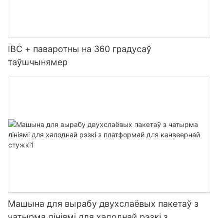
IBC + паваротны на 360 градусаў
таўшчынямер
Машына для вырабу двухслаёвых пакетаў з
чатырма лініямі для халоднай рэзкі з