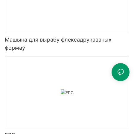
Машына для вырабу флексадрукаваных
формаў