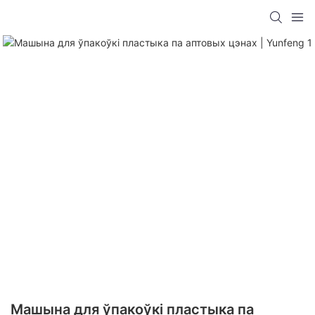
Машына для ўпакоўкі пластыка па