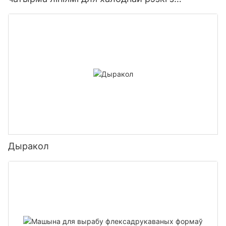
платформай для канвеернай стужкі1
Дыракол