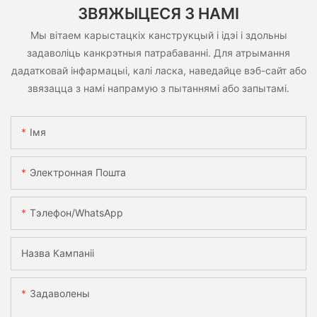
ЗВЯЖЫЦЕСЯ З НАМІ
Мы вітаем карыстацкіх канструкцый і ідэі і здольны
задаволіць канкрэтныя патрабаванні. Для атрымання
дадатковай інфармацыі, калі ласка, наведайце вэб-сайт або
звязацца з намі напрамую з пытаннямі або запытамі.
Імя
Электронная Пошта
Тэлефон/WhatsApp
Назва Кампаніі
Задаволены