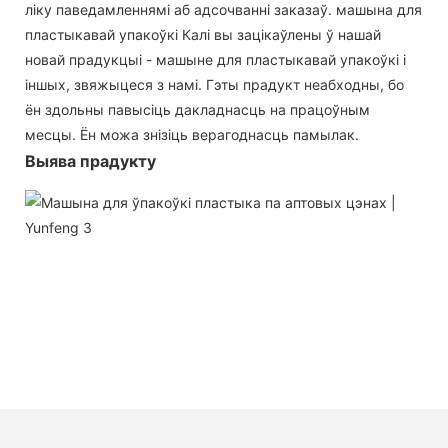
ліку паведамленнямі аб адсочванні заказаў. машына для
пластыкавай упакоўкі Калі вы зацікаўлены ў нашай
новай прадукцыі - машыне для пластыкавай упакоўкі і
іншых, звяжыцеся з намі. Гэты прадукт неабходны, бо
ён здольны павысіць дакладнасць на працоўным
месцы. Ён можа знізіць верагоднасць памылак.
Выява прадукту