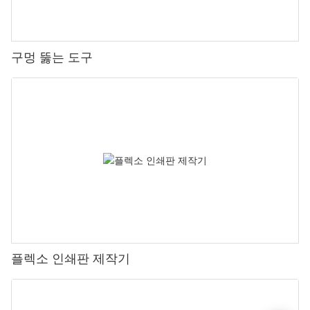
구멍 뚫는 도구
플렉소 인쇄판 제작기