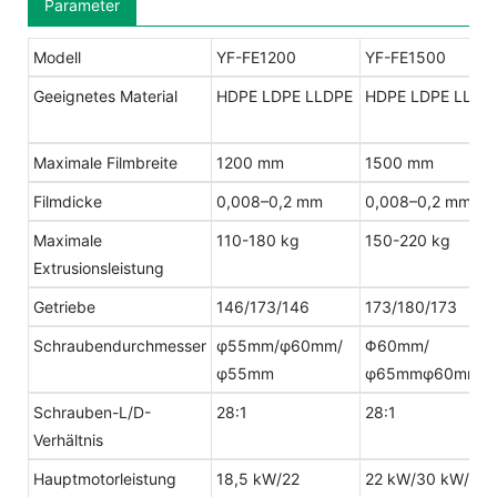
Parameter
Modell
YF-FE1200
YF-FE1500
Geeignetes Material
HDPE LDPE LLDPE
HDPE LDPE LLDP
Maximale Filmbreite
1200 mm
1500 mm
Filmdicke
0,008–0,2 mm
0,008–0,2 mm
Maximale
110-180 kg
150-220 kg
Extrusionsleistung
Getriebe
146/173/146
173/180/173
Schraubendurchmesser
φ55mm/φ60mm/
Φ60mm/
φ55mm
φ65mmφ60mm
Schrauben-L/D-
28:1
28:1
Verhältnis
Hauptmotorleistung
18,5 kW/22
22 kW/30 kW/22