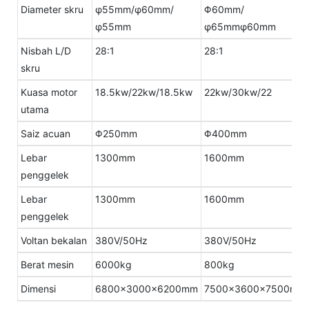
Diameter skru
φ55mm/φ60mm/
Φ60mm/
φ55mm
φ65mmφ60mm
Nisbah L/D
28:1
28:1
skru
Kuasa motor
18.5kw/22kw/18.5kw
22kw/30kw/22
utama
Saiz acuan
Φ250mm
Φ400mm
Lebar
1300mm
1600mm
penggelek
Lebar
1300mm
1600mm
penggelek
Voltan bekalan
380V/50Hz
380V/50Hz
Berat mesin
6000kg
800kg
Dimensi
6800×3000×6200mm
7500×3600×7500mm