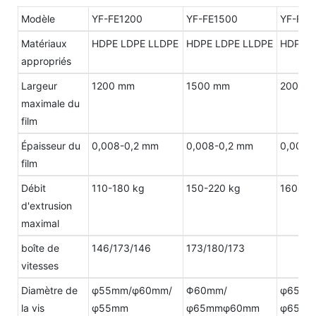
Modèle
YF-FE1200
YF-FE1500
YF-FE2
Matériaux
HDPE LDPE LLDPE
HDPE LDPE LLDPE
HDPE L
appropriés
Largeur
1200 mm
1500 mm
2000 
maximale du
film
Épaisseur du
0,008-0,2 mm
0,008-0,2 mm
0,008-
film
Débit
110-180 kg
150-220 kg
160-28
d'extrusion
maximal
boîte de
146/173/146
173/180/173
vitesses
Diamètre de
φ55mm/φ60mm/
Φ60mm/
φ65mm
la vis
φ55mm
φ65mmφ60mm
φ65m