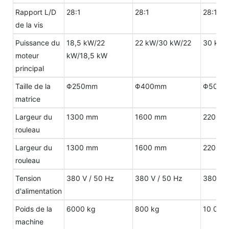
Rapport L/D
28:1
28:1
28:1
de la vis
Puissance du
18,5 kW/22
22 kW/30 kW/22
30 kW/
moteur
kW/18,5 kW
principal
Taille de la
Φ250mm
Φ400mm
Φ500
matrice
Largeur du
1300 mm
1600 mm
2200 
rouleau
Largeur du
1300 mm
1600 mm
2200 
rouleau
Tension
380 V / 50 Hz
380 V / 50 Hz
380 V /
d'alimentation
Poids de la
6000 kg
800 kg
10 000
machine