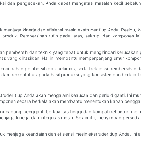
peksi dan pengecekan, Anda dapat mengatasi masalah kecil sebelu
k menjaga kinerja dan efisiensi mesin ekstruder tiup Anda. Resid
 produk. Pembersihan rutin pada laras, sekrup, dan komponen la
n pembersih dan teknik yang tepat untuk menghindari kerusakan p
nas yang dihasilkan. Hal ini membantu memperpanjang umur kompo
genai bahan pembersih dan pelumas, serta frekuensi pembersihan 
n berkontribusi pada hasil produksi yang konsisten dan berkualita
ruder tiup Anda akan mengalami keausan dan perlu diganti. Ini mu
 komponen secara berkala akan membantu menentukan kapan penggan
 cadang pengganti berkualitas tinggi dan kompatibel untuk mem
enjaga kinerja dan integritas mesin. Selain itu, menyimpan pers
k menjaga keandalan dan efisiensi mesin ekstruder tiup Anda. Ini