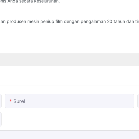
snis Anda secara keseluruhan.
n produsen mesin peniup film dengan pengalaman 20 tahun dan tim
Surel