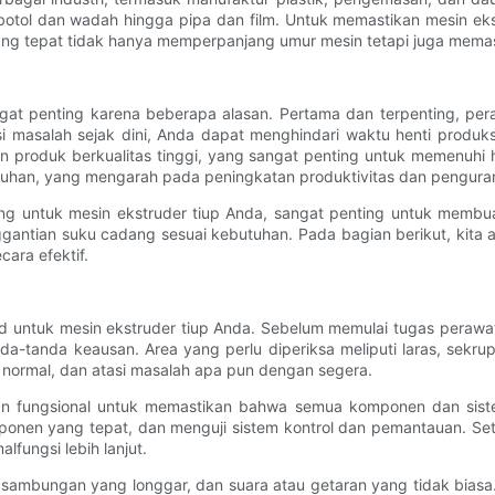
otol dan wadah hingga pipa dan film. Untuk memastikan mesin ekst
g tepat tidak hanya memperpanjang umur mesin tetapi juga memastika
ngat penting karena beberapa alasan. Pertama dan terpenting, p
 masalah sejak dini, Anda dapat menghindari waktu henti produksi
 produk berkualitas tinggi, yang sangat penting untuk memenuhi h
luruhan, yang mengarah pada peningkatan produktivitas dan pengura
ng untuk mesin ekstruder tiup Anda, sangat penting untuk membu
gantian suku cadang sesuai kebutuhan. Pada bagian berikut, kita 
ara efektif.
olid untuk mesin ekstruder tiup Anda. Sebelum memulai tugas peraw
a-tanda keausan. Area yang perlu diperiksa meliputi laras, sekrup
k normal, dan atasi masalah apa pun dengan segera.
saan fungsional untuk memastikan bahwa semua komponen dan sist
nen yang tepat, dan menguji sistem kontrol dan pemantauan. Seti
lfungsi lebih lanjut.
sambungan yang longgar, dan suara atau getaran yang tidak biasa. 