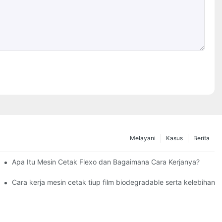
Melayani
Kasus
Berita
 film tiup: bagaimana cara mengatasi masalah ketebalan film yang t
Apa Itu Mesin Cetak Flexo dan Bagaimana Cara Kerjanya?
a untuk Produksi Film Berkualitas Tinggi
Cara kerja mesin cetak tiup film biodegradable serta kelebihan