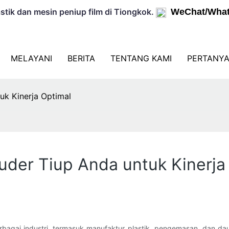
tik dan mesin peniup film di Tiongkok.
WeChat/What
MELAYANI
BERITA
TENTANG KAMI
PERTANYA
uk Kinerja Optimal
uder Tiup Anda untuk Kinerja
rbagai industri, termasuk manufaktur plastik, pengemasan, dan d