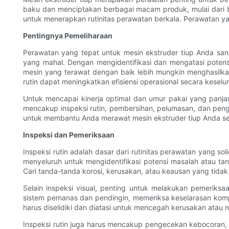
baku dan menciptakan berbagai macam produk, mulai dari b
untuk menerapkan rutinitas perawatan berkala. Perawatan yan
Pentingnya Pemeliharaan
Perawatan yang tepat untuk mesin ekstruder tiup Anda sa
yang mahal. Dengan mengidentifikasi dan mengatasi potensi
mesin yang terawat dengan baik lebih mungkin menghasilkan
rutin dapat meningkatkan efisiensi operasional secara kese
Untuk mencapai kinerja optimal dan umur pakai yang panja
mencakup inspeksi rutin, pembersihan, pelumasan, dan peng
untuk membantu Anda merawat mesin ekstruder tiup Anda sec
Inspeksi dan Pemeriksaan
Inspeksi rutin adalah dasar dari rutinitas perawatan yang s
menyeluruh untuk mengidentifikasi potensi masalah atau tand
Cari tanda-tanda korosi, kerusakan, atau keausan yang tida
Selain inspeksi visual, penting untuk melakukan pemerik
sistem pemanas dan pendingin, memeriksa keselarasan kompo
harus diselidiki dan diatasi untuk mencegah kerusakan atau ma
Inspeksi rutin juga harus mencakup pengecekan kebocoran, 