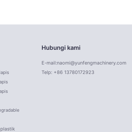
Hubungi kami
E-mail:
naomi@yunfengmachinery.com
Telp: +86 13780172923
lapis
apis
apis
egradable
plastik