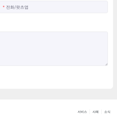
전화/왓츠앱
서비스
사례
소식