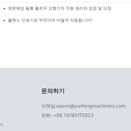
생분해성 필름 블로우 성형기의 작동 원리와 장점 및 단점
회에 참가합니다.
위한 믿을 수 있는 파트너
플렉소 인쇄기란 무엇이며 어떻게 작동합니까?
문의하기
이메일:
naomi@yunfengmachinery.com
전화: +86 13780172923
기