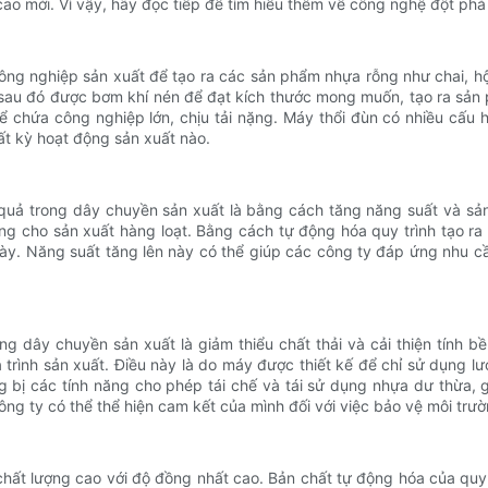
o mới. Vì vậy, hãy đọc tiếp để tìm hiểu thêm về công nghệ đột phá
 công nghiệp sản xuất để tạo ra các sản phẩm nhựa rỗng như chai,
sau đó được bơm khí nén để đạt kích thước mong muốn, tạo ra sản
 chứa công nghiệp lớn, chịu tải nặng. Máy thổi đùn có nhiều cấu
bất kỳ hoạt động sản xuất nào.
 quả trong dây chuyền sản xuất là bằng cách tăng năng suất và s
ởng cho sản xuất hàng loạt. Bằng cách tự động hóa quy trình tạo r
 này. Năng suất tăng lên này có thể giúp các công ty đáp ứng nhu
ong dây chuyền sản xuất là giảm thiểu chất thải và cải thiện tính
á trình sản xuất. Điều này là do máy được thiết kế để chỉ sử dụng l
ang bị các tính năng cho phép tái chế và tái sử dụng nhựa dư thừa, 
ty có thể thể hiện cam kết của mình đối với việc bảo vệ môi trường 
chất lượng cao với độ đồng nhất cao. Bản chất tự động hóa của qu