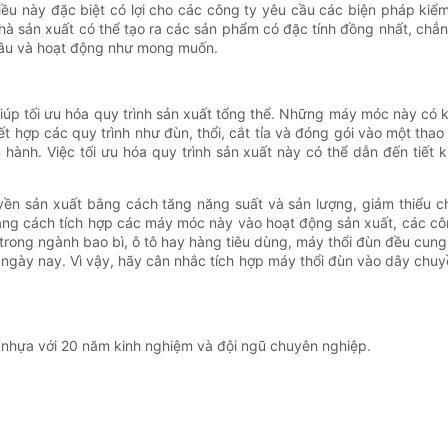
 Điều này đặc biệt có lợi cho các công ty yêu cầu các biện pháp ki
à sản xuất có thể tạo ra các sản phẩm có đặc tính đồng nhất, chẳn
cầu và hoạt động như mong muốn.
úp tối ưu hóa quy trình sản xuất tổng thể. Những máy móc này có kh
 hợp các quy trình như đùn, thổi, cắt tỉa và đóng gói vào một thao
 hành. Việc tối ưu hóa quy trình sản xuất này có thể dẫn đến tiết k
n sản xuất bằng cách tăng năng suất và sản lượng, giảm thiểu chất
ằng cách tích hợp các máy móc này vào hoạt động sản xuất, các côn
rong ngành bao bì, ô tô hay hàng tiêu dùng, máy thổi đùn đều cung cấ
 ngày nay. Vì vậy, hãy cân nhắc tích hợp máy thổi đùn vào dây chu
 nhựa với 20 năm kinh nghiệm và đội ngũ chuyên nghiệp.