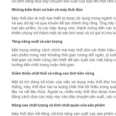
có tiềm năng đưa dây chuyền sản xuất của bạn lên một tầm ca
Những kiến ​​thức cơ bản về máy thổi đùn
Máy thổi đùn là một loại thiết bị được sử dụng trong ngành
và sau đó ép nó qua khuôn để tạo thành ống rỗng. Ống này 
loại sản phẩm, từ các hộp đựng nhỏ, thành mỏng đến các bể
khiến chúng trở thành một tài sản linh hoạt và có giá trị cho 
Tăng năng suất và sản lượng
Một trong những cách chính mà máy thổi đùn cải thiện hiệu
sản phẩm trong một khoảng thời gian tương đối ngắn, lý tư
thời gian và nhân công cần thiết để sản xuất các mặt hàng
hưởng đến chất lượng hoặc thời gian.
Giảm thiểu chất thải và nâng cao tính bền vững
Một lợi ích đáng kể khác của việc sử dụng máy thổi đùn tr
thống, máy thổi đùn tạo ra lượng chất thải tối thiểu trong qu
liệu và vật liệu thừa. Ngoài ra, nhiều máy thổi đùn được tr
Bằng cách đưa các máy này vào dây chuyền sản xuất, các công 
Nâng cao chất lượng và tính nhất quán của sản phẩm
Máy thổi đùn nổi tiếng với khả năng sản xuất các sản phẩm 