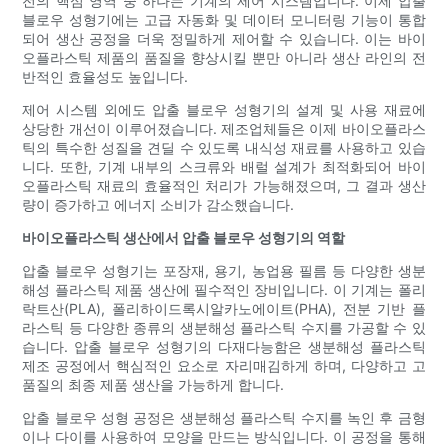
전의 핵심 영역 중 하나는 기계의 제어 시스템입니다. 이제 압출
블로우 성형기에는 고급 자동화 및 데이터 모니터링 기능이 통합
되어 생산 공정을 더욱 정밀하게 제어할 수 있습니다. 이는 바이
오플라스틱 제품의 품질을 향상시킬 뿐만 아니라 생산 라인의 전
반적인 효율성도 높입니다.
제어 시스템 외에도 압출 블로우 성형기의 설계 및 사용 재료에
상당한 개선이 이루어졌습니다. 제조업체들은 이제 바이오플라스
틱의 특수한 성질을 견딜 수 있도록 내식성 재료를 사용하고 있습
니다. 또한, 기계 내부의 스크류와 배럴 설계가 최적화되어 바이
오플라스틱 재료의 효율적인 처리가 가능해졌으며, 그 결과 생산
량이 증가하고 에너지 소비가 감소했습니다.
바이오플라스틱 생산에서 압출 블로우 성형기의 역할
압출 블로우 성형기는 포장재, 용기, 농업용 필름 등 다양한 생분
해성 플라스틱 제품 생산에 필수적인 장비입니다. 이 기계는 폴리
락트산(PLA), 폴리하이드록시알카노에이트(PHA), 전분 기반 플
라스틱 등 다양한 종류의 생분해성 플라스틱 수지를 가공할 수 있
습니다. 압출 블로우 성형기의 다재다능함은 생분해성 플라스틱
제조 공정에서 핵심적인 요소로 자리매김하게 하며, 다양하고 고
품질의 최종 제품 생산을 가능하게 합니다.
압출 블로우 성형 공정은 생분해성 플라스틱 수지를 녹인 후 금형
이나 다이를 사용하여 모양을 만드는 방식입니다. 이 공정을 통해