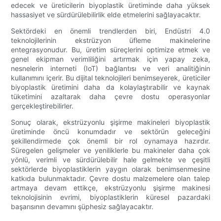
edecek ve üreticilerin biyoplastik üretiminde daha yüksek
hassasiyet ve sürdürülebilirlik elde etmelerini sağlayacaktır.
Sektördeki en önemli trendlerden biri, Endüstri 4.0
teknolojilerinin ekstrüzyon üfleme makinelerine
entegrasyonudur. Bu, üretim süreçlerini optimize etmek ve
genel ekipman verimliliğini artırmak için yapay zeka,
nesnelerin interneti (IoT) bağlantısı ve veri analitiğinin
kullanımını içerir. Bu dijital teknolojileri benimseyerek, üreticiler
biyoplastik üretimini daha da kolaylaştırabilir ve kaynak
tüketimini azaltarak daha çevre dostu operasyonlar
gerçekleştirebilirler.
Sonuç olarak, ekstrüzyonlu şişirme makineleri biyoplastik
üretiminde öncü konumdadır ve sektörün geleceğini
şekillendirmede çok önemli bir rol oynamaya hazırdır.
Süregelen gelişmeler ve yeniliklerle bu makineler daha çok
yönlü, verimli ve sürdürülebilir hale gelmekte ve çeşitli
sektörlerde biyoplastiklerin yaygın olarak benimsenmesine
katkıda bulunmaktadır. Çevre dostu malzemelere olan talep
artmaya devam ettikçe, ekstrüzyonlu şişirme makinesi
teknolojisinin evrimi, biyoplastiklerin küresel pazardaki
başarısının devamını şüphesiz sağlayacaktır.