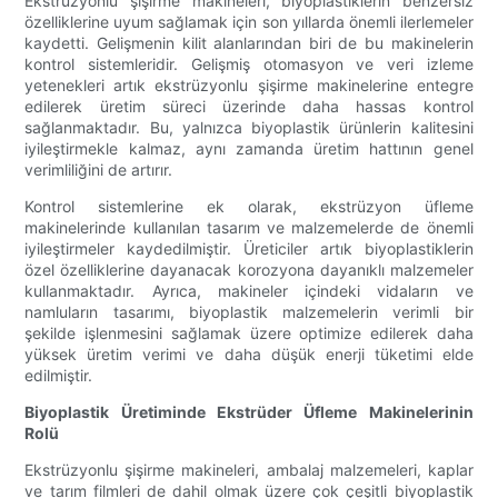
Ekstrüzyonlu şişirme makineleri, biyoplastiklerin benzersiz
özelliklerine uyum sağlamak için son yıllarda önemli ilerlemeler
kaydetti. Gelişmenin kilit alanlarından biri de bu makinelerin
kontrol sistemleridir. Gelişmiş otomasyon ve veri izleme
yetenekleri artık ekstrüzyonlu şişirme makinelerine entegre
edilerek üretim süreci üzerinde daha hassas kontrol
sağlanmaktadır. Bu, yalnızca biyoplastik ürünlerin kalitesini
iyileştirmekle kalmaz, aynı zamanda üretim hattının genel
verimliliğini de artırır.
Kontrol sistemlerine ek olarak, ekstrüzyon üfleme
makinelerinde kullanılan tasarım ve malzemelerde de önemli
iyileştirmeler kaydedilmiştir. Üreticiler artık biyoplastiklerin
özel özelliklerine dayanacak korozyona dayanıklı malzemeler
kullanmaktadır. Ayrıca, makineler içindeki vidaların ve
namluların tasarımı, biyoplastik malzemelerin verimli bir
şekilde işlenmesini sağlamak üzere optimize edilerek daha
yüksek üretim verimi ve daha düşük enerji tüketimi elde
edilmiştir.
Biyoplastik Üretiminde Ekstrüder Üfleme Makinelerinin
Rolü
Ekstrüzyonlu şişirme makineleri, ambalaj malzemeleri, kaplar
ve tarım filmleri de dahil olmak üzere çok çeşitli biyoplastik