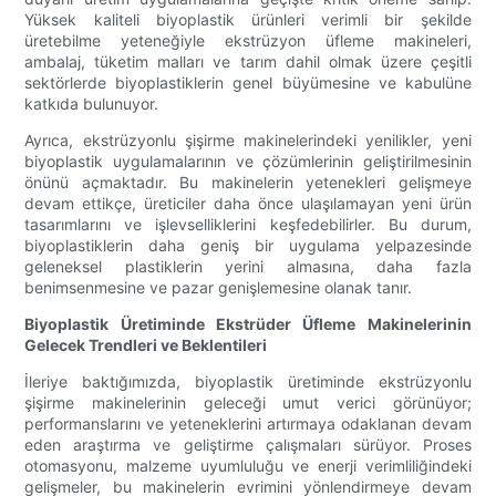
Yüksek kaliteli biyoplastik ürünleri verimli bir şekilde
üretebilme yeteneğiyle ekstrüzyon üfleme makineleri,
ambalaj, tüketim malları ve tarım dahil olmak üzere çeşitli
sektörlerde biyoplastiklerin genel büyümesine ve kabulüne
katkıda bulunuyor.
Ayrıca, ekstrüzyonlu şişirme makinelerindeki yenilikler, yeni
biyoplastik uygulamalarının ve çözümlerinin geliştirilmesinin
önünü açmaktadır. Bu makinelerin yetenekleri gelişmeye
devam ettikçe, üreticiler daha önce ulaşılamayan yeni ürün
tasarımlarını ve işlevselliklerini keşfedebilirler. Bu durum,
biyoplastiklerin daha geniş bir uygulama yelpazesinde
geleneksel plastiklerin yerini almasına, daha fazla
benimsenmesine ve pazar genişlemesine olanak tanır.
Biyoplastik Üretiminde Ekstrüder Üfleme Makinelerinin
Gelecek Trendleri ve Beklentileri
İleriye baktığımızda, biyoplastik üretiminde ekstrüzyonlu
şişirme makinelerinin geleceği umut verici görünüyor;
performanslarını ve yeteneklerini artırmaya odaklanan devam
eden araştırma ve geliştirme çalışmaları sürüyor. Proses
otomasyonu, malzeme uyumluluğu ve enerji verimliliğindeki
gelişmeler, bu makinelerin evrimini yönlendirmeye devam