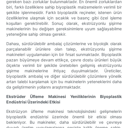
gereken bazı zorluklar bulunmaktadır. En önemli zorluklardan
biri, farklı özelliklere sahip biyoplastik malzemelerin verimli bir
şekilde işlenmesidir. Farklı biyoplastik reçineler, istenen ürün
özelliklerine ulaşmak için sıcaklık ve basınç gibi özel işleme
koşulları gerektirebilir. Sonuç olarak, ekstrüzyonlu şişirme
makinelerinin bu değişen gereksinimlere uyum sağlayabilme
yeteneğine sahip olması gerekir.
Dahası, sürdürülebilir ambalaj çözümlerine ve biyolojik olarak
parçalanabilir ürünlere olan talep, ekstrüzyonlu şişirme
makineleri uygulamaları için bir fırsat sunmaktadır. Biyoplastik
pazarı büyümeye devam ettikçe, çevre dostu ürünleri büyük
ölçekte verimli bir şekilde üretebilen gelişmiş ekstrüzyonlu
şişirme makinelerine ihtiyaç duyulmaktadır. Üreticiler,
biyoplastik ambalaj ve diğer sürdürülebilir çözümlere yönelik
artan talebi karşılamak için bu makinelerin yeteneklerini daha
da geliştirmenin yollarını araştırmaktadır.
Ekstrüder Üfleme Makinesi Yeniliklerinin Biyoplastik
Endüstrisi Üzerindeki Etkisi
Ekstrüzyon üfleme makinesi teknolojisindeki gelişmelerin
biyoplastik endüstrisi üzerinde önemli bir etkisi olması
bekleniyor. Bu makineler, daha sürdürülebilir ve çevreye
duyarlı üretim uygulamalarına geçişte kritik öneme sahip.