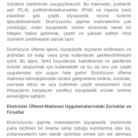
ürünlerin üretiminde vazgeçilmezdir. Bu makineler, polilaktik
asit (PLA), polihidroksialkanoatlar (PHA) ve nişasta bazlı
plastikler gibi çeşitli biyoplastik reçine türlerini
işleyebilmektedir. Ekstrüzyonlu şişirme makinelerinin çok
yönlülüğü, onları biyoplastik üretim sürecinde temel bir
bileşen haline getirerek, çeşitli ve yüksek kaliteli nihai
ürünlerin üretilmesine olanak tanır.
Ekstrüzyon üfleme işlemi, biyoplastik reçinenin eritilmesini ve
ardından bir kalıp veya pres kullanılarak şekillendirilmesini
içerir. Bu işlem, farklı boyutlarda, kalınlıklarda ve şekillerde
ürünler oluşturmak için kullanılabilir ve bu da onu çok çeşitli
uygulamalar için uygun hale getirir. Ekstrüzyon üfleme
makinesi teknolojisindeki sürekli gelişmelerle birlikte, üreticiler,
çevresel etkiyi en aza indirirken çeşitli endüstrilerin özel
ihtiyaçlarını karşılayan yenilikçi biyoplastik ürünler üretme
esnekliğine sahiptir.
Ekstrüder Üfleme Makinesi Uygulamalarındaki Zorluklar ve
Fırsatlar
Ekstrüzyonlu şişirme makinelerinin biyoplastik üretiminde
paha biçilmez bir öneme sahip olduğu kanıtlanmış olsa da,
potansiyellerini tam olarak optimize etmek için ele alınması