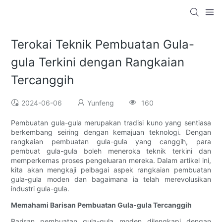
Terokai Teknik Pembuatan Gula-
gula Terkini dengan Rangkaian
Tercanggih
2024-06-06
Yunfeng
160
Pembuatan gula-gula merupakan tradisi kuno yang sentiasa
berkembang seiring dengan kemajuan teknologi. Dengan
rangkaian pembuatan gula-gula yang canggih, para
pembuat gula-gula boleh meneroka teknik terkini dan
memperkemas proses pengeluaran mereka. Dalam artikel ini,
kita akan mengkaji pelbagai aspek rangkaian pembuatan
gula-gula moden dan bagaimana ia telah merevolusikan
industri gula-gula.
Memahami Barisan Pembuatan Gula-gula Tercanggih
Barisan pembuatan gula-gula moden dilengkapi dengan