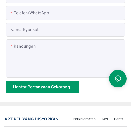
Telefon/whatsApp
Nama Syarikat
Kandungan
Hantar Pertanyaan Sekarang.
ARTIKEL YANG DISYORKAN
Perkhidmatan
Kes
Berita