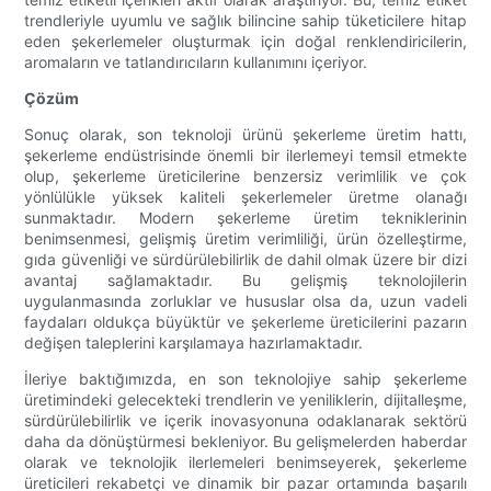
trendleriyle uyumlu ve sağlık bilincine sahip tüketicilere hitap
eden şekerlemeler oluşturmak için doğal renklendiricilerin,
aromaların ve tatlandırıcıların kullanımını içeriyor.
Çözüm
Sonuç olarak, son teknoloji ürünü şekerleme üretim hattı,
şekerleme endüstrisinde önemli bir ilerlemeyi temsil etmekte
olup, şekerleme üreticilerine benzersiz verimlilik ve çok
yönlülükle yüksek kaliteli şekerlemeler üretme olanağı
sunmaktadır. Modern şekerleme üretim tekniklerinin
benimsenmesi, gelişmiş üretim verimliliği, ürün özelleştirme,
gıda güvenliği ve sürdürülebilirlik de dahil olmak üzere bir dizi
avantaj sağlamaktadır. Bu gelişmiş teknolojilerin
uygulanmasında zorluklar ve hususlar olsa da, uzun vadeli
faydaları oldukça büyüktür ve şekerleme üreticilerini pazarın
değişen taleplerini karşılamaya hazırlamaktadır.
İleriye baktığımızda, en son teknolojiye sahip şekerleme
üretimindeki gelecekteki trendlerin ve yeniliklerin, dijitalleşme,
sürdürülebilirlik ve içerik inovasyonuna odaklanarak sektörü
daha da dönüştürmesi bekleniyor. Bu gelişmelerden haberdar
olarak ve teknolojik ilerlemeleri benimseyerek, şekerleme
üreticileri rekabetçi ve dinamik bir pazar ortamında başarılı