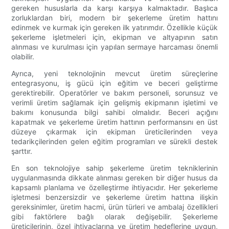
gereken hususlarla da karşı karşıya kalmaktadır. Başlıca
zorluklardan biri, modern bir şekerleme üretim hattını
edinmek ve kurmak için gereken ilk yatırımdır. Özellikle küçük
şekerleme işletmeleri için, ekipman ve altyapının satın
alınması ve kurulması için yapılan sermaye harcaması önemli
olabilir.
Ayrıca, yeni teknolojinin mevcut üretim süreçlerine
entegrasyonu, iş gücü için eğitim ve beceri geliştirme
gerektirebilir. Operatörler ve bakım personeli, sorunsuz ve
verimli üretim sağlamak için gelişmiş ekipmanın işletimi ve
bakımı konusunda bilgi sahibi olmalıdır. Beceri açığını
kapatmak ve şekerleme üretim hattının performansını en üst
düzeye çıkarmak için ekipman üreticilerinden veya
tedarikçilerinden gelen eğitim programları ve sürekli destek
şarttır.
En son teknolojiye sahip şekerleme üretim tekniklerinin
uygulanmasında dikkate alınması gereken bir diğer husus da
kapsamlı planlama ve özelleştirme ihtiyacıdır. Her şekerleme
işletmesi benzersizdir ve şekerleme üretim hattına ilişkin
gereksinimler, üretim hacmi, ürün türleri ve ambalaj özellikleri
gibi faktörlere bağlı olarak değişebilir. Şekerleme
üreticilerinin, özel ihtiyaçlarına ve üretim hedeflerine uygun,