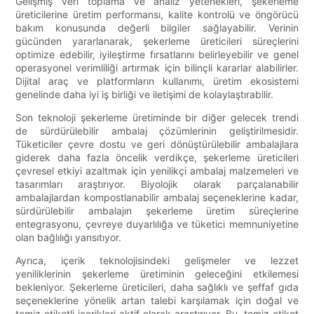
Gelişmiş veri toplama ve analiz yetenekleri, şekerleme
üreticilerine üretim performansı, kalite kontrolü ve öngörücü
bakım konusunda değerli bilgiler sağlayabilir. Verinin
gücünden yararlanarak, şekerleme üreticileri süreçlerini
optimize edebilir, iyileştirme fırsatlarını belirleyebilir ve genel
operasyonel verimliliği artırmak için bilinçli kararlar alabilirler.
Dijital araç ve platformların kullanımı, üretim ekosistemi
genelinde daha iyi iş birliği ve iletişimi de kolaylaştırabilir.
Son teknoloji şekerleme üretiminde bir diğer gelecek trendi
de sürdürülebilir ambalaj çözümlerinin geliştirilmesidir.
Tüketiciler çevre dostu ve geri dönüştürülebilir ambalajlara
giderek daha fazla öncelik verdikçe, şekerleme üreticileri
çevresel etkiyi azaltmak için yenilikçi ambalaj malzemeleri ve
tasarımları araştırıyor. Biyolojik olarak parçalanabilir
ambalajlardan kompostlanabilir ambalaj seçeneklerine kadar,
sürdürülebilir ambalajın şekerleme üretim süreçlerine
entegrasyonu, çevreye duyarlılığa ve tüketici memnuniyetine
olan bağlılığı yansıtıyor.
Ayrıca, içerik teknolojisindeki gelişmeler ve lezzet
yeniliklerinin şekerleme üretiminin geleceğini etkilemesi
bekleniyor. Şekerleme üreticileri, daha sağlıklı ve şeffaf gıda
seçeneklerine yönelik artan talebi karşılamak için doğal ve
temiz etiketli içerikleri aktif olarak araştırıyor. Bu, temiz etiket