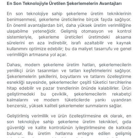
En Son Teknolojiyle Üretilen Şekerlemelerin Avantajları
En son teknolojiye sahip şekerleme üretim tekniklerinin
benimsenmesi, şekerleme üreticilerine birçok fayda sağlıyor.
En önemli avantajlardan biri, daha yüksek üretim verimliliğine
ulaşabilme yeteneğidir. Gelişmiş otomasyon ve kontrol
sistemleriyle, şekerleme üreticileri üretimdeki aksama
sürelerini en aza indirebilir, israfı azaltabilir ve kaynak
kullanımını optimize edebilir; bu da maliyet tasarrufu ve genel
verimliliğin artmasına yol açar.
Dahası, modern şekerleme üretim hatları, şekerlemecilerin
yenilikçi ürün tasarımları ve tatları keşfetmelerini sağlıyor.
Şekerlemelerin şekillerini, boyutlarını ve tatlarını özelleştirme
esnekliği sayesinde, şekerlemeciler çeşitli tüketici tercihlerine
hitap edebilir ve pazar trendlerinin önünde kalabilirler. Ürün
geliştirmedeki bu çeviklik, şekerlemecilerin rekabetçi
kalmalarını ve modern tüketicilerde yankı uyandıran
benzersiz, yüksek kaliteli şekerlemeler sunmalarını sağlar.
Geliştirilmiş verimlilik ve ürün özelleştirmesine ek olarak, en
son teknolojiye sahip şekerleme üretim teknikleri, gıda
güvenliği ve kalite kontrolünün iyileştirilmesine de katkıda
bulunur. Bu üretim hatlarına entegre edilen gelişmiş