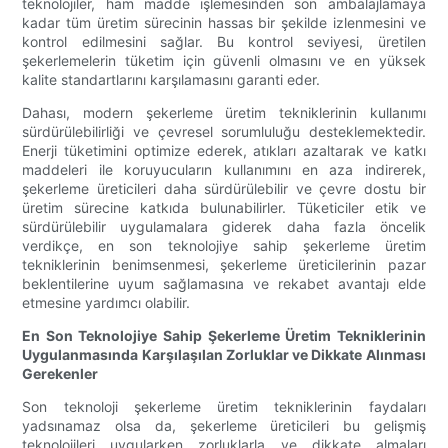
teknolojiler, ham madde işlemesinden son ambalajlamaya
kadar tüm üretim sürecinin hassas bir şekilde izlenmesini ve
kontrol edilmesini sağlar. Bu kontrol seviyesi, üretilen
şekerlemelerin tüketim için güvenli olmasını ve en yüksek
kalite standartlarını karşılamasını garanti eder.
Dahası, modern şekerleme üretim tekniklerinin kullanımı
sürdürülebilirliği ve çevresel sorumluluğu desteklemektedir.
Enerji tüketimini optimize ederek, atıkları azaltarak ve katkı
maddeleri ile koruyucuların kullanımını en aza indirerek,
şekerleme üreticileri daha sürdürülebilir ve çevre dostu bir
üretim sürecine katkıda bulunabilirler. Tüketiciler etik ve
sürdürülebilir uygulamalara giderek daha fazla öncelik
verdikçe, en son teknolojiye sahip şekerleme üretim
tekniklerinin benimsenmesi, şekerleme üreticilerinin pazar
beklentilerine uyum sağlamasına ve rekabet avantajı elde
etmesine yardımcı olabilir.
En Son Teknolojiye Sahip Şekerleme Üretim Tekniklerinin
Uygulanmasında Karşılaşılan Zorluklar ve Dikkate Alınması
Gerekenler
Son teknoloji şekerleme üretim tekniklerinin faydaları
yadsınamaz olsa da, şekerleme üreticileri bu gelişmiş
teknolojileri uygularken zorluklarla ve dikkate almaları