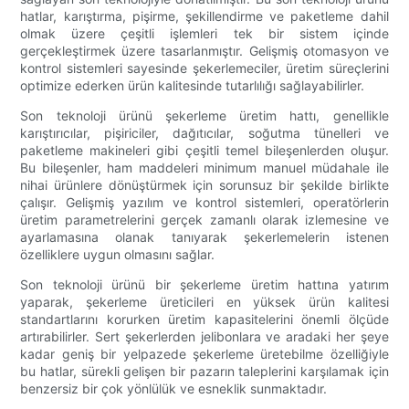
hatlar, karıştırma, pişirme, şekillendirme ve paketleme dahil
olmak üzere çeşitli işlemleri tek bir sistem içinde
gerçekleştirmek üzere tasarlanmıştır. Gelişmiş otomasyon ve
kontrol sistemleri sayesinde şekerlemeciler, üretim süreçlerini
optimize ederken ürün kalitesinde tutarlılığı sağlayabilirler.
Son teknoloji ürünü şekerleme üretim hattı, genellikle
karıştırıcılar, pişiriciler, dağıtıcılar, soğutma tünelleri ve
paketleme makineleri gibi çeşitli temel bileşenlerden oluşur.
Bu bileşenler, ham maddeleri minimum manuel müdahale ile
nihai ürünlere dönüştürmek için sorunsuz bir şekilde birlikte
çalışır. Gelişmiş yazılım ve kontrol sistemleri, operatörlerin
üretim parametrelerini gerçek zamanlı olarak izlemesine ve
ayarlamasına olanak tanıyarak şekerlemelerin istenen
özelliklere uygun olmasını sağlar.
Son teknoloji ürünü bir şekerleme üretim hattına yatırım
yaparak, şekerleme üreticileri en yüksek ürün kalitesi
standartlarını korurken üretim kapasitelerini önemli ölçüde
artırabilirler. Sert şekerlerden jelibonlara ve aradaki her şeye
kadar geniş bir yelpazede şekerleme üretebilme özelliğiyle
bu hatlar, sürekli gelişen bir pazarın taleplerini karşılamak için
benzersiz bir çok yönlülük ve esneklik sunmaktadır.