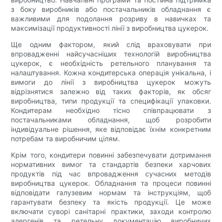
з боку виробників або постачальників обладнання є
важливими для подолання розриву в навичках та
максимізації продуктивності лінії з виробництва цукерок.
Ще одним фактором, який слід враховувати при
впровадженні найсучасніших технологій виробництва
цукерок, є необхідність ретельного планування та
налаштування. Кожна кондитерська операція унікальна, і
вимоги до лінії з виробництва цукерок можуть
відрізнятися залежно від таких факторів, як обсяг
виробництва, типи продукції та специфікації упаковки.
Кондитерам необхідно тісно співпрацювати з
постачальниками обладнання, щоб розробити
індивідуальне рішення, яке відповідає їхнім конкретним
потребам та виробничим цілям.
Крім того, кондитери повинні забезпечувати дотримання
нормативних вимог та стандартів безпеки харчових
продуктів під час впровадження сучасних методів
виробництва цукерок. Обладнання та процеси повинні
відповідати галузевим нормам та інструкціям, щоб
гарантувати безпеку та якість продукції. Це може
включати суворі санітарні практики, заходи контролю
алергенів та ретельну документацію виробничих