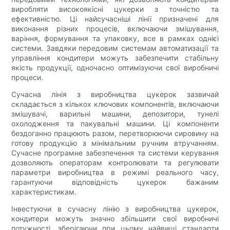
виробляти високоякісні цукерки з точністю та
ефективністю. Ці найсучасніші лінії призначені для
виконання різних процесів, включаючи змішування,
варіння, формування та упаковку, все в рамках однієї
системи. Завдяки передовим системам автоматизації та
управління кондитери можуть забезпечити стабільну
якість продукції, одночасно оптимізуючи свої виробничі
процеси.
Сучасна лінія з виробництва цукерок зазвичай
складається з кількох ключових компонентів, включаючи
змішувачі, варильні машини, депозитори, тунелі
охолодження та пакувальні машини. Ці компоненти
бездоганно працюють разом, перетворюючи сировину на
готову продукцію з мінімальним ручним втручанням.
Сучасне програмне забезпечення та системи керування
дозволяють операторам контролювати та регулювати
параметри виробництва в режимі реального часу,
гарантуючи відповідність цукерок бажаним
характеристикам.
Інвестуючи в сучасну лінію з виробництва цукерок,
кондитери можуть значно збільшити свої виробничі
потужності, зберігаючи при цьому найвищі стандарти