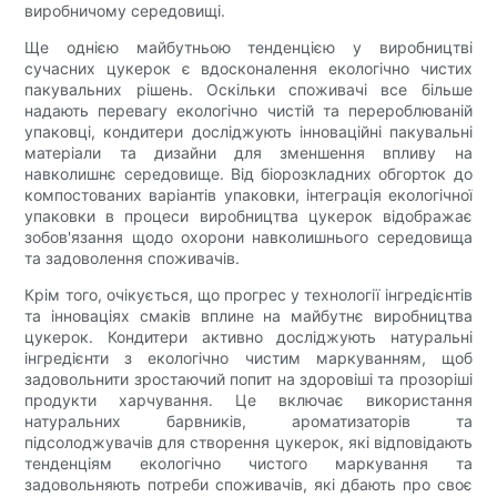
виробничому середовищі.
Ще однією майбутньою тенденцією у виробництві
сучасних цукерок є вдосконалення екологічно чистих
пакувальних рішень. Оскільки споживачі все більше
надають перевагу екологічно чистій та перероблюваній
упаковці, кондитери досліджують інноваційні пакувальні
матеріали та дизайни для зменшення впливу на
навколишнє середовище. Від біорозкладних обгорток до
компостованих варіантів упаковки, інтеграція екологічної
упаковки в процеси виробництва цукерок відображає
зобов'язання щодо охорони навколишнього середовища
та задоволення споживачів.
Крім того, очікується, що прогрес у технології інгредієнтів
та інноваціях смаків вплине на майбутнє виробництва
цукерок. Кондитери активно досліджують натуральні
інгредієнти з екологічно чистим маркуванням, щоб
задовольнити зростаючий попит на здоровіші та прозоріші
продукти харчування. Це включає використання
натуральних барвників, ароматизаторів та
підсолоджувачів для створення цукерок, які відповідають
тенденціям екологічно чистого маркування та
задовольняють потреби споживачів, які дбають про своє