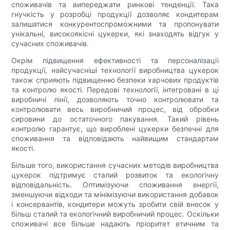
споживачів та випереджати ринкові тенденції. Така
гнучкість у розробці продукції дозволяє кондитерам
залишатися конкурентоспроможними та пропонувати
унікальні, високоякісні цукерки, які знаходять відгук у
сучасних споживачів.
Окрім підвищення ефективності та персоналізації
продукції, найсучасніші технології виробництва цукерок
також сприяють підвищенню безпеки харчових продуктів
та контролю якості. Передові технології, інтегровані в ці
виробничі лінії, дозволяють точно контролювати та
контролювати весь виробничий процес, від обробки
сировини до остаточного пакування. Такий рівень
контролю гарантує, що вироблені цукерки безпечні для
споживання та відповідають найвищим стандартам
якості.
Більше того, використання сучасних методів виробництва
цукерок підтримує сталий розвиток та екологічну
відповідальність. Оптимізуючи споживання енергії,
зменшуючи відходи та мінімізуючи використання добавок
і консервантів, кондитери можуть зробити свій внесок у
більш сталий та екологічний виробничий процес. Оскільки
споживачі все більше надають пріоритет етичним та