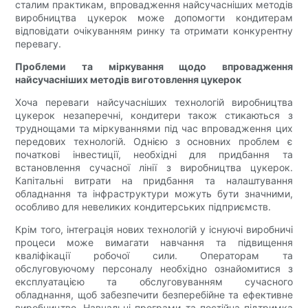
сталим практикам, впровадження найсучасніших методів
виробництва цукерок може допомогти кондитерам
відповідати очікуванням ринку та отримати конкурентну
перевагу.
Проблеми та міркування щодо впровадження
найсучасніших методів виготовлення цукерок
Хоча переваги найсучасніших технологій виробництва
цукерок незаперечні, кондитери також стикаються з
труднощами та міркуваннями під час впровадження цих
передових технологій. Однією з основних проблем є
початкові інвестиції, необхідні для придбання та
встановлення сучасної лінії з виробництва цукерок.
Капітальні витрати на придбання та налаштування
обладнання та інфраструктури можуть бути значними,
особливо для невеликих кондитерських підприємств.
Крім того, інтеграція нових технологій у існуючі виробничі
процеси може вимагати навчання та підвищення
кваліфікації робочої сили. Операторам та
обслуговуючому персоналу необхідно ознайомитися з
експлуатацією та обслуговуванням сучасного
обладнання, щоб забезпечити безперебійне та ефективне
виробництво. Навчальні програми та постійна підтримка