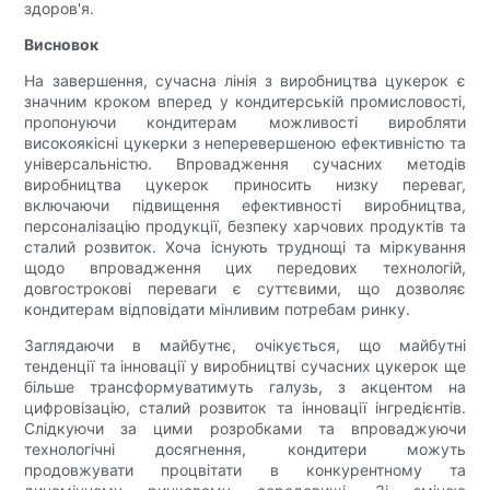
здоров'я.
Висновок
На завершення, сучасна лінія з виробництва цукерок є
значним кроком вперед у кондитерській промисловості,
пропонуючи кондитерам можливості виробляти
високоякісні цукерки з неперевершеною ефективністю та
універсальністю. Впровадження сучасних методів
виробництва цукерок приносить низку переваг,
включаючи підвищення ефективності виробництва,
персоналізацію продукції, безпеку харчових продуктів та
сталий розвиток. Хоча існують труднощі та міркування
щодо впровадження цих передових технологій,
довгострокові переваги є суттєвими, що дозволяє
кондитерам відповідати мінливим потребам ринку.
Заглядаючи в майбутнє, очікується, що майбутні
тенденції та інновації у виробництві сучасних цукерок ще
більше трансформуватимуть галузь, з акцентом на
цифровізацію, сталий розвиток та інновації інгредієнтів.
Слідкуючи за цими розробками та впроваджуючи
технологічні досягнення, кондитери можуть
продовжувати процвітати в конкурентному та