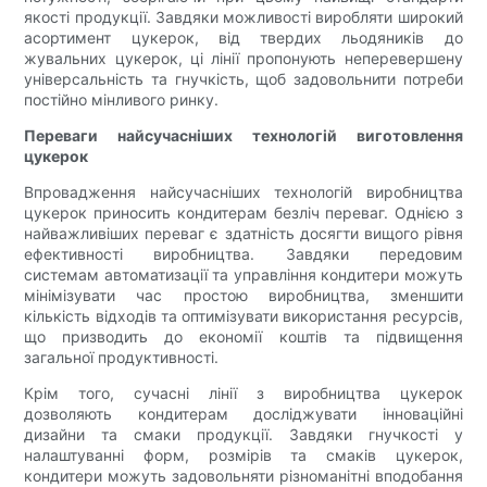
якості продукції. Завдяки можливості виробляти широкий
асортимент цукерок, від твердих льодяників до
жувальних цукерок, ці лінії пропонують неперевершену
універсальність та гнучкість, щоб задовольнити потреби
постійно мінливого ринку.
Переваги найсучасніших технологій виготовлення
цукерок
Впровадження найсучасніших технологій виробництва
цукерок приносить кондитерам безліч переваг. Однією з
найважливіших переваг є здатність досягти вищого рівня
ефективності виробництва. Завдяки передовим
системам автоматизації та управління кондитери можуть
мінімізувати час простою виробництва, зменшити
кількість відходів та оптимізувати використання ресурсів,
що призводить до економії коштів та підвищення
загальної продуктивності.
Крім того, сучасні лінії з виробництва цукерок
дозволяють кондитерам досліджувати інноваційні
дизайни та смаки продукції. Завдяки гнучкості у
налаштуванні форм, розмірів та смаків цукерок,
кондитери можуть задовольняти різноманітні вподобання