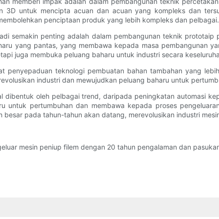
an memberi impak adalah dalam pembangunan teknik percetakan 
n 3D untuk mencipta acuan dan acuan yang kompleks dan tersu
 membolehkan penciptaan produk yang lebih kompleks dan pelbagai.
di semakin penting adalah dalam pembangunan teknik prototaip 
aharu yang pantas, yang membawa kepada masa pembangunan yang l
api juga membuka peluang baharu untuk industri secara keseluruha
at penyepaduan teknologi pembuatan bahan tambahan yang lebih 
volusikan industri dan mewujudkan peluang baharu untuk pertumbu
l dibentuk oleh pelbagai trend, daripada peningkatan automasi 
aru untuk pertumbuhan dan membawa kepada proses pengeluara
 besar pada tahun-tahun akan datang, merevolusikan industri mesin
eluar mesin peniup filem dengan 20 tahun pengalaman dan pasukan 