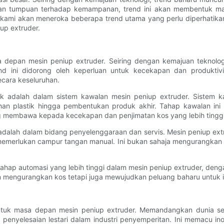
tan tumpuan terhadap kemampanan, trend ini akan membentuk m
ini, kami akan meneroka beberapa trend utama yang perlu diperhati
up extruder.
depan mesin peniup extruder. Seiring dengan kemajuan teknolog
 ini didorong oleh keperluan untuk kecekapan dan produktiviti 
cara keseluruhan.
k adalah dalam sistem kawalan mesin peniup extruder. Sistem 
an plastik hingga pembentukan produk akhir. Tahap kawalan ini b
 membawa kepada kecekapan dan penjimatan kos yang lebih tinggi
adalah dalam bidang penyelenggaraan dan servis. Mesin peniup extr
memerlukan campur tangan manual. Ini bukan sahaja mengurangkan m
hap automasi yang lebih tinggi dalam mesin peniup extruder, deng
n mengurangkan kos tetapi juga mewujudkan peluang baharu untuk in
k masa depan mesin peniup extruder. Memandangkan dunia sema
 penyelesaian lestari dalam industri penyemperitan. Ini memacu 