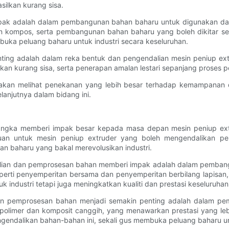
ilkan kurang sisa.
ak adalah dalam pembangunan bahan baharu untuk digunakan dal
 kompos, serta pembangunan bahan baharu yang boleh dikitar se
buka peluang baharu untuk industri secara keseluruhan.
ting adalah dalam reka bentuk dan pengendalian mesin peniup ex
n kurang sisa, serta penerapan amalan lestari sepanjang proses p
akan melihat penekanan yang lebih besar terhadap kemampanan da
anjutnya dalam bidang ini.
angka memberi impak besar kepada masa depan mesin peniup ext
luan untuk mesin peniup extruder yang boleh mengendalikan pel
 baharu yang bakal merevolusikan industri.
alian dan pemprosesan bahan memberi impak adalah dalam pembang
perti penyemperitan bersama dan penyemperitan berbilang lapisan
 industri tetapi juga meningkatkan kualiti dan prestasi keseluruhan
dan pemprosesan bahan menjadi semakin penting adalah dalam p
polimer dan komposit canggih, yang menawarkan prestasi yang le
ndalikan bahan-bahan ini, sekali gus membuka peluang baharu unt