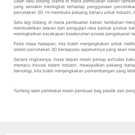
Salah satu bidang utama di mana pembuatan bahan tambah
yang semakin meningkat terhadap penggunaan percetaka
percetakan 3D. Ini membuka peluang baharu untuk industri,
Satu lagi bidang di mana pembuatan bahan tambahan menja
membolehkan lelaran dan pengujian reka bentuk produk b
meningkatkan kecekapan keseluruhan proses pengeluaran tet
Pada masa hadapan, kita boleh menjangkakan untuk melih
sistem percetakan 3D bersepadu sepenuhnya yang akan mere
Secara ringkasnya, masa depan mesin peniup extruder baka
memacu inovasi dalam industri, mewujudkan peluang bah
teknologi, kita boleh menjangkakan perkembangan yang lebih
.
Yunfeng ialah pembekal mesin pembuat beg plastik dan peng