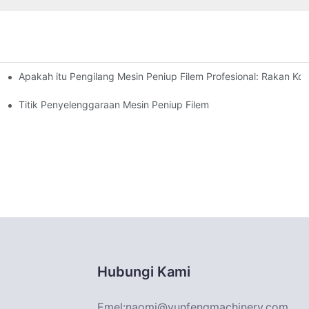
Apakah itu Pengilang Mesin Peniup Filem Profesional: Rakan Kon
 Berakhir dengan Kejayaan Gemilang
rfungsi dan kelebihan serta kekurangannya
Titik Penyelenggaraan Mesin Peniup Filem
Hubungi Kami
Emel:
naomi@yunfengmachinery.com