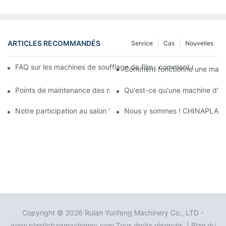
ARTICLES RECOMMANDÉS
Service
Cas
Nouvelles
FAQ sur les machines de soufflage de film : comment résoudre le
Comment fonctionne une machin
Points de maintenance des machines de soufflage de film
Qu'est-ce qu'une machine d'im
Notre participation au salon Vietnam 2025 Plastics & Rubber s'e
Nous y sommes ! CHINAPLAS 202
Copyright © 2026 Ruian Yunfeng Machinery Co., LTD -
www.plasticbagmachinery.com Tous droits réservés. |
Plan du