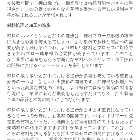
今後数年間で、押出機ブロー機業界では持続可能性がさらに重
視され、この分野でのさらなる革新を促進する新しい規制や基
準が生まれることが予想されます。
材料処理と加工の進歩
材料のハンドリングと加工の進歩は、押出ブロー成形機の将来
に大きな影響を与えるでしょう。より複雑で多様な製品への需
要が高まり続けるにつれ、より幅広い材料とプロセスに対応で
きる押出ブロー成形機の必要性が高まっています。このこと
が、業界に革命をもたらす新たな材料ハンドリング・加工技術
の開発におけるイノベーションを牽引しています。
材料の取り扱いと加工における進歩が影響を与えている重要な
分野の一つは、新しい押出技術の開発です。共押出や多層押出
といった高度な技術の活用は、より複雑で多様な製品の製造を
可能にし、業界に新たな機会をもたらすだけでなく、押出製品
全体の品質と性能の向上にもつながります。
材料の取り扱いと加工における進歩がますます重要になってい
るもう一つの分野は、新素材の開発です。バイオポリマーや先
進複合材料といった、性能向上と持続可能性の向上をもたらす
先端材料の利用にますます注目が集まっています。これは、こ
れらの材料を扱える新たな押出プロセスの開発におけるイノベ
ーションを促進し、業界全体に新たな機会をもたらしていま