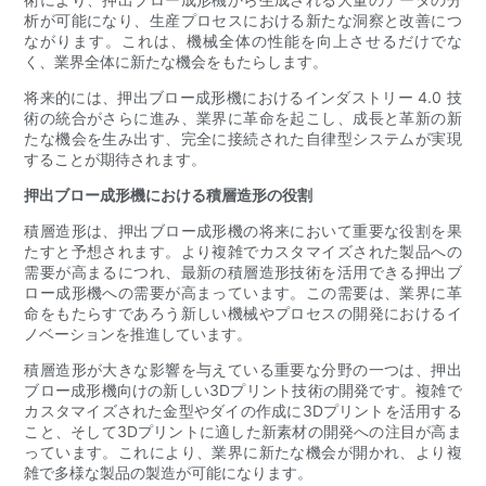
析が可能になり、生産プロセスにおける新たな洞察と改善につ
ながります。これは、機械全体の性能を向上させるだけでな
く、業界全体に新たな機会をもたらします。
将来的には、押出ブロー成形機におけるインダストリー 4.0 技
術の統合がさらに進み、業界に革命を起こし、成長と革新の新
たな機会を生み出す、完全に接続された自律型システムが実現
することが期待されます。
押出ブロー成形機における積層造形の役割
積層造形は、押出ブロー成形機の将来において重要な役割を果
たすと予想されます。より複雑でカスタマイズされた製品への
需要が高まるにつれ、最新の積層造形技術を活用できる押出ブ
ロー成形機への需要が高まっています。この需要は、業界に革
命をもたらすであろう新しい機械やプロセスの開発におけるイ
ノベーションを推進しています。
積層造形が大きな影響を与えている重要な分野の一つは、押出
ブロー成形機向けの新しい3Dプリント技術の開発です。複雑で
カスタマイズされた金型やダイの作成に3Dプリントを活用する
こと、そして3Dプリントに適した新素材の開発への注目が高ま
っています。これにより、業界に新たな機会が開かれ、より複
雑で多様な製品の製造が可能になります。