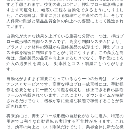
すと予想されます。技術の進歩に伴い、押出ブロー成形機はま
すます高度化し、幅広い工程を自動化できるようになりまし
た。この傾向は、業界における効率性と生産性の向上、そして
人件費の削減と製品品質全体の向上への要望によって推進され
ています。
自動化が大きな効果を上げている重要な分野の一つは、押出ブ
ロー成形機の制御システムです。高度な制御システムにより、
プラスチック材料の溶融から最終製品の成形まで、押出プロセ
ス全体を精密に制御することが可能になります。この高度な制
御は、最終製品の品質を向上させるだけでなく、手作業による
介入の必要性を減らし、効率性とコスト削減にもつながりま
す。
自動化がますます重要になっているもう一つの分野は、メンテ
ナンスとサービスです。高度な押出ブロー成形機には、手動操
作を必要とせずに一般的な問題を特定し、修正できる自己診断
ツールが搭載されています。これにより、ダウンタイムが短縮
されるだけでなく、機械が常に最適な状態で稼働することが保
証されます。
将来的には、押出ブロー成形機の自動化がさらに進み、特定の
用途では完全な自動運転も実現する可能性があります。これ
は、効率の向上とコスト削減だけでなく、業界全体に新たな機