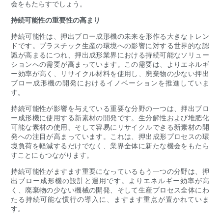
会をもたらすでしょう。
持続可能性の重要性の高まり
持続可能性は、押出ブロー成形機の未来を形作る大きなトレン
ドです。プラスチック生産の環境への影響に対する世界的な認
識が高まるにつれ、押出成形業界における持続可能なソリュー
ションへの需要が高まっています。この需要は、よりエネルギ
ー効率が高く、リサイクル材料を使用し、廃棄物の少ない押出
ブロー成形機の開発におけるイノベーションを推進していま
す。
持続可能性が影響を与えている重要な分野の一つは、押出ブロ
ー成形機に使用する新素材の開発です。生分解性および堆肥化
可能な素材の使用、そして容易にリサイクルできる新素材の開
発への注目が高まっています。これは、押出成形プロセスの環
境負荷を軽減するだけでなく、業界全体に新たな機会をもたら
すことにもつながります。
持続可能性がますます重要になっているもう一つの分野は、押
出ブロー成形機の設計と運用です。よりエネルギー効率が高
く、廃棄物の少ない機械の開発、そして生産プロセス全体にわ
たる持続可能な慣行の導入に、ますます重点が置かれていま
す。