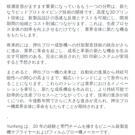
積層造形がますます重要になっているもう一つの分野は、新た
なラピッドプロトタイピング技術の開発です。高度な3Dプリン
ト技術は、新製品設計の迅速な反復とテストを可能にし、開発
期間の短縮とコスト削減につながります。これは、生産プロセ
ス全体の効率を向上させるだけでなく、業界全体に新たな機会
をもたらします。
将来的には、押出ブロー成形機への付加製造技術の統合がさら
に進み、業界に革命を起こし、成長と革新の新たな機会を生み
出す可能性のある、完全に統合された 3D 印刷システムが実現
すると予想されます。
まとめると、押出ブロー機の未来は、自動化の進展から持続可
能性への関心の高まりまで、幅広いトレンドによって形作られ
ることになります。これらのトレンドは業界におけるイノベー
ションを牽引し、新たな成長機会を生み出し、より持続可能で
効率的な生産プロセスへとつながっています。技術の進歩が続
くにつれ、今後数年間でさらに大きな進歩が見られ、押出ブロ
ー機業界全体に革命をもたらすことが期待されます。
。
Yunfeng は、20 年の経験と専門チームを擁するビニール袋製造
機サプライヤーおよびフィルムブロー機メーカーです。