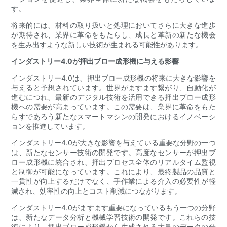
す。
将来的には、材料の取り扱いと処理においてさらに大きな進歩
が期待され、業界に革命をもたらし、成長と革新の新たな機会
を生み出すような新しい技術が生まれる可能性があります。
インダストリー4.0が押出ブロー成形機に与える影響
インダストリー4.0は、押出ブロー成形機の将来に大きな影響を
与えると予想されています。世界がますます繋がり、自動化が
進むにつれ、最新のデジタル技術を活用できる押出ブロー成形
機への需要が高まっています。この需要は、業界に革命をもた
らすであろう新たなスマートマシンの開発におけるイノベーシ
ョンを推進しています。
インダストリー4.0が大きな影響を与えている重要な分野の一つ
は、新たなセンサー技術の開発です。高度なセンサーが押出ブ
ロー成形機に統合され、押出プロセス全体のリアルタイム監視
と制御が可能になっています。これにより、最終製品の品質と
一貫性が向上するだけでなく、手作業による介入の必要性が軽
減され、効率性の向上とコスト削減につながります。
インダストリー4.0がますます重要になっているもう一つの分野
は、新たなデータ分析と機械学習技術の開発です。これらの技
術により、押出ブロー成形機から生成される大量のデータの分