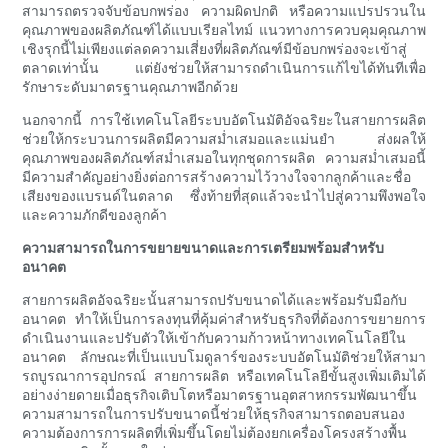
สามารถตรวจจับข้อบกพร่อง ความผิดปกติ หรือความแปรปรวนใน
คุณภาพของผลิตภัณฑ์ได้แบบเรียลไทม์ แนวทางการควบคุมคุณภาพ
เชิงรุกนี้ไม่เพียงแต่ลดความเสี่ยงที่ผลิตภัณฑ์มีข้อบกพร่องจะเข้าสู่
ตลาดเท่านั้น แต่ยังช่วยให้สามารถดำเนินการแก้ไขได้ทันทีเพื่อ
รักษาระดับมาตรฐานคุณภาพอีกด้วย
นอกจากนี้ การใช้เทคโนโลยีระบบอัตโนมัติอัจฉริยะในสายการผลิต
ช่วยให้กระบวนการผลิตมีความสม่ำเสมอและแม่นยำ ส่งผลให้
คุณภาพของผลิตภัณฑ์สม่ำเสมอในทุกชุดการผลิต ความสม่ำเสมอนี้
มีความสำคัญอย่างยิ่งต่อการสร้างความไว้วางใจจากลูกค้าและชื่อ
เสียงของแบรนด์ในตลาด ซึ่งท้ายที่สุดแล้วจะนำไปสู่ความพึงพอใจ
และความภักดีของลูกค้า
ความสามารถในการขยายขนาดและการเตรียมพร้อมสำหรับ
อนาคต
สายการผลิตอัจฉริยะนั้นสามารถปรับขนาดได้และพร้อมรับมือกับ
อนาคต ทำให้เป็นการลงทุนที่คุ้มค่าสำหรับธุรกิจที่ต้องการขยายการ
ดำเนินงานและปรับตัวให้เข้ากับความก้าวหน้าทางเทคโนโลยีใน
อนาคต ลักษณะที่เป็นแบบโมดูลาร์ของระบบอัตโนมัติช่วยให้สามา
รถบูรณาการอุปกรณ์ สายการผลิต หรือเทคโนโลยีขั้นสูงเพิ่มเติมได้
อย่างง่ายดายเมื่อธุรกิจเติบโตหรือมาตรฐานอุตสาหกรรมพัฒนาขึ้น
ความสามารถในการปรับขนาดนี้ช่วยให้ธุรกิจสามารถตอบสนอง
ความต้องการการผลิตที่เพิ่มขึ้นโดยไม่ต้องยกเครื่องโครงสร้างพื้น