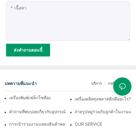
เนื้อหา
ส่งคำถามตอนนี้
บทความที่แนะนำ
บริการ
กรณี
ข่าว
เครื่องพิมพ์เฟล็กโซคืออะไร และทำงานอย่างไร?
เครื่องผลิตถุงพลาสติกคืออะไร?
คำถามที่พบบ่อยเกี่ยวกับอุปกรณ์เครื่องผลิตฟิล์มเป่าขึ้นรูป: วิธีแก้
ถ่ายรูปหมู่ร่วมกับลูกค้าในงานแส
การเข้าร่วมงานแสดงสินค้าพลาสติกและยางพารา Vietnam 2025 ข
OUR SERVICE