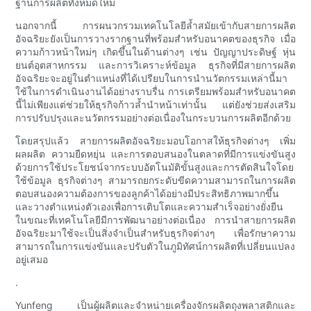
ฐานการผลิตทั้งหมดใหม่
นอกจากนี้ การผนวกรวมเทคโนโลยีล้ำสมัยเข้ากับสายการผลิต
อัจฉริยะยังเป็นการวางรากฐานที่พร้อมสำหรับอนาคตของธุรกิจ เมื่อ
ความก้าวหน้าใหม่ๆ เกิดขึ้นในด้านต่างๆ เช่น ปัญญาประดิษฐ์ หุ่น
ยนต์อุตสาหกรรม และการวิเคราะห์ข้อมูล ธุรกิจที่มีสายการผลิต
อัจฉริยะจะอยู่ในตำแหน่งที่ได้เปรียบในการนำนวัตกรรมเหล่านี้มา
ใช้ในการดำเนินงานได้อย่างราบรื่น การเตรียมพร้อมสำหรับอนาคต
นี้ไม่เพียงแต่ช่วยให้ธุรกิจก้าวล้ำนำหน้าเท่านั้น แต่ยังช่วยส่งเสริม
การปรับปรุงและนวัตกรรมอย่างต่อเนื่องในกระบวนการผลิตอีกด้วย
โดยสรุปแล้ว สายการผลิตอัจฉริยะมอบโอกาสให้ธุรกิจต่างๆ เพิ่ม
ผลผลิต ความยืดหยุ่น และการตอบสนองในตลาดที่มีการแข่งขันสูง
ด้วยการใช้ประโยชน์จากระบบอัตโนมัติขั้นสูงและการตัดสินใจโดย
ใช้ข้อมูล ธุรกิจต่างๆ สามารถยกระดับขีดความสามารถในการผลิต
ตอบสนองความต้องการของลูกค้าได้อย่างมีประสิทธิภาพมากขึ้น
และวางตำแหน่งตัวเองเพื่อการเติบโตและความสำเร็จอย่างยั่งยืน
ในขณะที่เทคโนโลยีมีการพัฒนาอย่างต่อเนื่อง การนำสายการผลิต
อัจฉริยะมาใช้จะเป็นสิ่งจำเป็นสำหรับธุรกิจต่างๆ เพื่อรักษาความ
สามารถในการแข่งขันและปรับตัวในภูมิทัศน์การผลิตที่เปลี่ยนแปลง
อยู่เสมอ
.
Yunfeng เป็นผู้ผลิตและจำหน่ายเครื่องจักรผลิตถุงพลาสติกและ