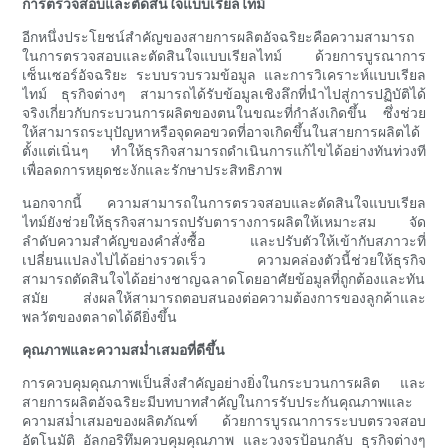
การตรวจสอบและตัดสินใจแบบเรียลไทม์
อีกหนึ่งประโยชน์สำคัญของสายการผลิตอัจฉริยะคือความสามารถ
ในการตรวจสอบและตัดสินใจแบบเรียลไทม์ ด้วยการบูรณาการ
เซ็นเซอร์อัจฉริยะ ระบบรวบรวมข้อมูล และการวิเคราะห์แบบเรียล
ไทม์ ธุรกิจต่างๆ สามารถได้รับข้อมูลเชิงลึกที่นำไปสู่การปฏิบัติได้
จริงเกี่ยวกับกระบวนการผลิตของตนในขณะที่กำลังเกิดขึ้น ซึ่งช่วย
ให้สามารถระบุปัญหาหรือจุดคอขวดที่อาจเกิดขึ้นในสายการผลิตได้
ตั้งแต่เนิ่นๆ ทำให้ธุรกิจสามารถดำเนินการแก้ไขได้อย่างทันท่วงที
เพื่อลดการหยุดชะงักและรักษาประสิทธิภาพ
นอกจากนี้ ความสามารถในการตรวจสอบและตัดสินใจแบบเรียล
ไทม์ยังช่วยให้ธุรกิจสามารถปรับตารางการผลิตให้เหมาะสม จัด
ลำดับความสำคัญของคำสั่งซื้อ และปรับตัวให้เข้ากับสภาวะที่
เปลี่ยนแปลงไปได้อย่างรวดเร็ว ความคล่องตัวนี้ช่วยให้ธุรกิจ
สามารถตัดสินใจได้อย่างชาญฉลาดโดยอาศัยข้อมูลที่ถูกต้องและทัน
สมัย ​​ส่งผลให้สามารถตอบสนองต่อความต้องการของลูกค้าและ
พลวัตของตลาดได้ดียิ่งขึ้น
คุณภาพและความสม่ำเสมอที่ดีขึ้น
การควบคุมคุณภาพเป็นสิ่งสำคัญอย่างยิ่งในกระบวนการผลิต และ
สายการผลิตอัจฉริยะมีบทบาทสำคัญในการรับประกันคุณภาพและ
ความสม่ำเสมอของผลิตภัณฑ์ ด้วยการบูรณาการระบบตรวจสอบ
อัตโนมัติ อัลกอริทึมควบคุมคุณภาพ และวงจรป้อนกลับ ธุรกิจต่างๆ