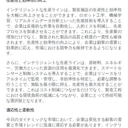
生産性と効率性の向上
インテリジェントな生産ラインは、製造施設の生産性と効率性
を大幅に向上させることができます。ロボット工学、機械学
習、リアルタイムデータ分析といった先進技術を導入すること
で、企業は反復的な作業を自動化し、人的ミスを削減し、生産
プロセスを加速させることができます。これにより、生産量の
増加だけでなく、製造された製品の品質と精度の一貫性も確保
されます。生産性と効率性の向上により、企業は顧客の需要に
効果的に応え、市場における競争力を維持できるようになりま
す。
さらに、インテリジェントな生産ラインは、原材料、エネルギ
ー、労働力といった資源の活用を最適化できます。スマートセ
ンサーと制御システムを導入することで、企業はリソースをリ
アルタイムで監視・管理し、非効率性を特定し、必要な調整を
行うことで、無駄を最小限に抑え、生産性を最大化することが
できます。これはコスト削減につながるだけでなく、製造工程
における環境負荷の低減にもつながり、企業にとって持続可能
な選択肢となります。
適応性と柔軟性
今日のダイナミックな市場において、企業は変化する顧客の需
要と市場トレンドに迅速に適応する必要があります。インテリ