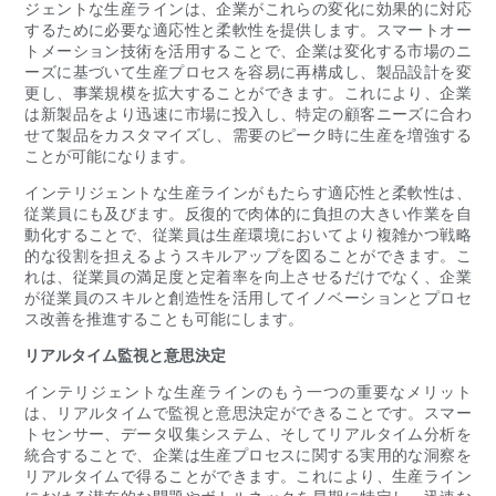
ジェントな生産ラインは、企業がこれらの変化に効果的に対応
するために必要な適応性と柔軟性を提供します。スマートオー
トメーション技術を活用することで、企業は変化する市場のニ
ーズに基づいて生産プロセスを容易に再構成し、製品設計を変
更し、事業規模を拡大することができます。これにより、企業
は新製品をより迅速に市場に投入し、特定の顧客ニーズに合わ
せて製品をカスタマイズし、需要のピーク時に生産を増強する
ことが可能になります。
インテリジェントな生産ラインがもたらす適応性と柔軟性は、
従業員にも及びます。反復的で肉体的に負担の大きい作業を自
動化することで、従業員は生産環境においてより複雑かつ戦略
的な役割を担えるようスキルアップを図ることができます。こ
れは、従業員の満足度と定着率を向上させるだけでなく、企業
が従業員のスキルと創造性を活用してイノベーションとプロセ
ス改善を推進することも可能にします。
リアルタイム監視と意思決定
インテリジェントな生産ラインのもう一つの重要なメリット
は、リアルタイムで監視と意思決定ができ​​ることです。スマー
トセンサー、データ収集システム、そしてリアルタイム分析を
統合することで、企業は生産プロセスに関する実用的な洞察を
リアルタイムで得ることができます。これにより、生産ライン