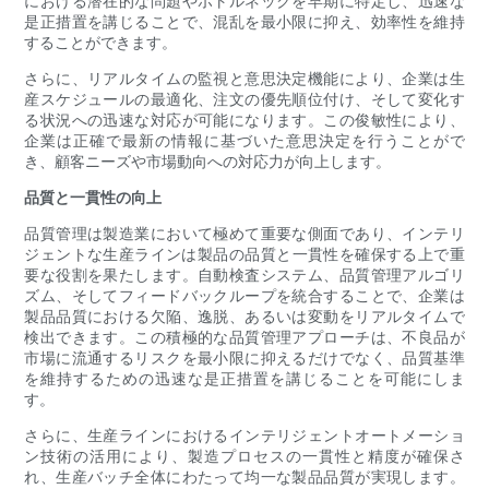
における潜在的な問題やボトルネックを早期に特定し、迅速な
是正措置を講じることで、混乱を最小限に抑え、効率性を維持
することができます。
さらに、リアルタイムの監視と意思決定機能により、企業は生
産スケジュールの最適化、注文の優先順位付け、そして変化す
る状況への迅速な対応が可能になります。この俊敏性により、
企業は正確で最新の情報に基づいた意思決定を行うことがで
き、顧客ニーズや市場動向への対応力が向上します。
品質と一貫性の向上
品質管理は製造業において極めて重要な側面であり、インテリ
ジェントな生産ラインは製品の品​​質と一貫性を確保する上で重
要な役割を果たします。自動検査システム、品質管理アルゴリ
ズム、そしてフィードバックループを統合することで、企業は
製品品質における欠陥、逸脱、あるいは変動をリアルタイムで
検出できます。この積極的な品質管理アプローチは、不良品が
市場に流通するリスクを最小限に抑えるだけでなく、品質基準
を維持するための迅速な是正措置を講じることを可能にしま
す。
さらに、生産ラインにおけるインテリジェントオートメーショ
ン技術の活用により、製造プロセスの一貫性と精度が確保さ
れ、生産バッチ全体にわたって均一な製品品質が実現します。