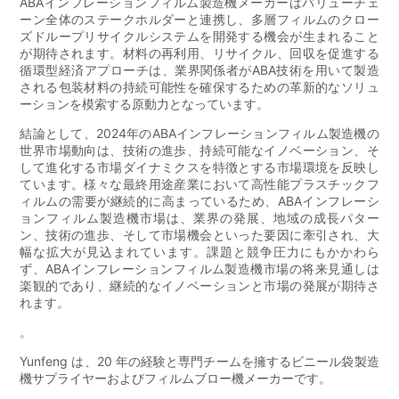
ABAインフレーションフィルム製造機メーカーはバリューチェ
ーン全体のステークホルダーと連携し、多層フィルムのクロー
ズドループリサイクルシステムを開発する機会が生まれること
が期待されます。材料の再利用、リサイクル、回収を促進する
循環型経済アプローチは、業界関係者がABA技術を用いて製造
される包装材料の持続可能性を確保するための革新的なソリュ
ーションを模索する原動力となっています。
結論として、2024年のABAインフレーションフィルム製造機の
世界市場動向は、技術の進歩、持続可能なイノベーション、そ
して進化する市場ダイナミクスを特徴とする市場環境を反映し
ています。様々な最終用途産業において高性能プラスチックフ
ィルムの需要が継続的に高まっているため、ABAインフレーシ
ョンフィルム製造機市場は、業界の発展、地域の成長パター
ン、技術の進歩、そして市場機会といった要因に牽引され、大
幅な拡大が見込まれています。課題と競争圧力にもかかわら
ず、ABAインフレーションフィルム製造機市場の将来見通しは
楽観的であり、継続的なイノベーションと市場の発展が期待さ
れます。
。
Yunfeng は、20 年の経験と専門チームを擁するビニール袋製造
機サプライヤーおよびフィルムブロー機メーカーです。