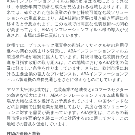
ABAインフレーションフィルム機の市場は地域によって異な
り、今後数年間で顕著な成長が見込まれる地域もあります。北
米では、確立された包装産業の存在と持続可能な包装ソリュー
ションへの重点化により、ABA技術の需要は引き続き堅調に推
移すると予想されます。この地域では高度な包装技術への関心
が高まっており、ABAインフレーションフィルム機の導入が促
進され、市場の成長に貢献しています。
欧州では、プラスチック廃棄物の削減とリサイクル材の利用促
進への関心の高まりを背景に、ABAインフレーションフィルム
製造機市場が着実に拡大しています。持続可能な包装慣行の促
進を目指す政府の取り組みは、この地域におけるABA技術の普
及に好ましい条件を作り出しています。さらに、欧州市場にお
ける主要企業の強力なプレゼンスも、ABAインフレーションフ
ィルム製造機の成長見通しをさらに強固なものにしています。
アジア太平洋地域では、包装産業の急成長とeコマースセクター
の急速な拡大により、ABAインフレーションフィルム成形機市
場が大幅な成長を遂げると予想されています。中国やインドな
どの新興国では製造業が急増しており、高度な包装ソリューシ
ョンに対する需要が高まっています。ABA技術は、これらの新
興市場の多面的な包装ニーズに対応するのに適しており、この
地域での普及を促進しています。
技術の進歩と革新