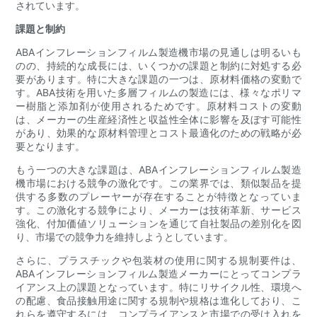
されています。
課題と制約
ABAインフレーションフィルム製造機市場の見通しは明るいも
のの、持続的な成長には、いくつかの課題と制約に対処する必
要があります。特に大きな課題の一つは、原材料価格の変動で
す。ABA技術を用いた多層フィルムの製造には、様々なポリマ
ー樹脂と添加剤が使用されるためです。原材料コストの変動
は、メーカーの生産経済性と収益性全体に影響を及ぼす可能性
があり、効果的な原材料管理とコスト最適化のための戦略が必
要となります。
もう一つの大きな課題は、ABAインフレーションフィルム製造
機市場における競争の激化です。この業界では、類似製品を提
供する多数のプレーヤーが存在することが特徴となっていま
す。この激化する競争により、メーカーは技術革新、サービス
強化、付加価値ソリューションを通じて自社製品の差別化を図
り、市場での競争力を維持しようとしています。
さらに、プラスチックや包装材の使用に関する規制要件は、
ABAインフレーションフィルム製造メーカーにとってコンプラ
イアンス上の課題となっています。特にリサイクル性、環境へ
の配慮、食品接触用途に関する規制や規格は進化しており、こ
れらを遵守するには、コンプライアンスと市場での受け入れを