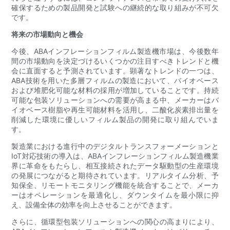
確保するための製品開発と試験への継続的な取り組みが不可欠
です。
将来の市場動向と機会
今後、ABAインフレーションフィルム製造機市場は、今後数年
間の市場動向を決定づけるいくつかの注目すべきトレンドと機
会に直面すると予測されています。顕著なトレンドの一つは、
ABA技術を用いた多層フィルムの製造において、バイオベース
および堆肥化可能な材料の採用が増加していることです。持続
可能な包装ソリューションへの需要が高まる中、メーカーはバ
イオベース樹脂や再生可能材料を活用し、二酸化炭素排出量を
削減した環境に優しいフィルム製品の開発に取り組んでいま
す。
製造業における進行中のデジタルトランスフォーメーションと
IoT対応技術の導入は、ABAインフレーションフィルム製造機業
界に革命をもたらし、相互接続されたデータ駆動型の生産環境
の発展につながると期待されています。リアルタイム分析、予
知保全、リモートモニタリング機能を統合することで、メーカ
ーはオペレーションを最適化し、ダウンタイムを最小限に抑
え、設備全体の効率を向上させることができます。
さらに、循環型包装ソリューションへの関心の高まりにより、