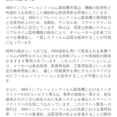
ABAインフレーションフィルム製造機市場は、機械の効率性と
性能向上を目的とした継続的な技術革新を特徴としています。
メーカーは、ABAインフレーションフィルム製造機の運用能力
と生産性向上のため、自動化、デジタル化、スマートテクノロ
ジーの導入に注力しています。例えば、高度な制御システムと
リアルタイム監視機能の統合により、オペレーターは生産プロ
セスを最適化し、一貫したフィルム品質を維持することが可能
になっています。
材料の進歩という点では、ABA技術を用いて製造される多層フ
ィルムの特性をさらに向上させる特殊ブレンドや添加剤の開発
がますます重視されています。これらのイノベーションによ
り、メーカーは食品包装、医療用包装、工業用包装といった特
定の最終用途に対し、厳しい性能要件を満たすカスタマイズさ
れたフィルムソリューションを提供することが可能になりま
す。
さらに、ABAインフレーションフィルム製造機におけるインダ
ストリー4.0のコンセプト導入は、業界の様相を一変させ、相互
接続されデジタル統合された生産システムを備えたスマートフ
ァクトリーの出現につながっています。このスマート製造への
移行は、ABAインフレーションフィルムの生産における運用効
率、リソースの最適化、品質管理の向上を促進することが期待