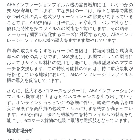
ABAインフレーションフィルム機の需要増加には、いくつかの
要因が寄与しています。主な要因の一つは、様々な業界で柔軟
かつ耐久性の高い包装ソリューションへの需要が高まっている
ことです。ABA技術は、引張強度、耐穿刺性、バリア性など、
優れた特性を持つフィルムの製造を可能にします。その結果、
メーカーは顧客の進化するニーズに対応するため、ABAインフ
レーションフィルム機の導入をますます増やしています。
市場の成長を牽引するもう一つの要因は、持続可能性と環境意
識への関心の高まりです。ABA技術は、多層フィルムの製造に
おいてリサイクル材料の使用を可能にし、循環型経済のアプロ
ーチを支援します。この持続可能性の側面は、特に環境規制が
厳格化している地域において、ABAインフレーションフィルム
機の導入を促進しています。
さらに、拡大するeコマースセクターは、ABAインフレーション
フィルム機市場に大きなビジネスチャンスを生み出していま
す。オンラインショッピングの急増に伴い、輸送中の商品を確
実に保護する高品質の包装フィルムに対する需要が高まってい
ます。ABA技術は、優れた機械特性を持つフィルムの製造を可
能にし、eコマース貨物の包装に最適な選択肢となっています。
地域市場分析