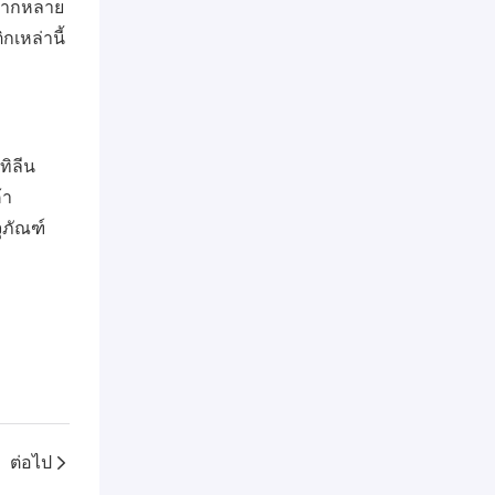
หลากหลาย
เหล่านี้
ิลีน
้า
ุภัณฑ์
ต่อไป