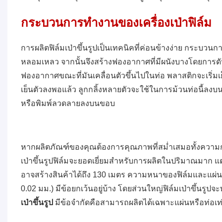
กระบวนการทำงานของเครื่องเป่าฟิล์ม
การผลิตฟิล์มเป่าขึ้นรูปเป็นเทคนิคที่ค่อนข้างง่าย กระบวน
หลอมเหลว จากนั้นจึงสร้างฟองอากาศที่มีผนังบางโดยการด
ฟองอากาศขณะที่มันเคลื่อนตัวขึ้นไปในท่อ พลาสติกจะเริ่มเย
เย็นตัวลงพอแล้ว ลูกกลิ้งหลายตัวจะใช้ในการม้วนท่อนี้ลง
หรือพิมพ์ลวดลายลงบนขอบ
หากผลิตภัณฑ์ของคุณต้องการคุณภาพที่สม่ำเสมอทั้งความกว้าง
เป่าขึ้นรูปฟิล์มจะยอดเยี่ยมสำหรับการผลิตในปริมาณมาก แต่ก
อาจสร้างสินค้าได้ถึง 130 เมตร ความหนาของฟิล์มและแผ่นอ
0.02 มม.) มีข้อยกเว้นอยู่บ้าง โดยส่วนใหญ่ฟิล์มเป่าขึ้น
เป่าขึ้นรูป
มีข้อจำกัดคือสามารถผลิตได้เฉพาะแผ่นหรือท่อเท่