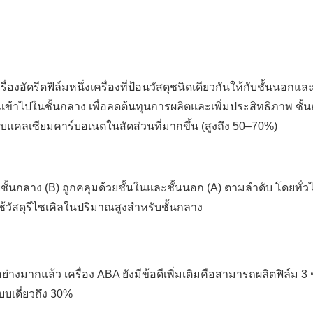
องอัดรีดฟิล์มหนึ่งเครื่องที่ป้อนวัสดุชนิดเดียวกันให้กับชั้นนอกแล
ันเข้าไปในชั้นกลาง เพื่อลดต้นทุนการผลิตและเพิ่มประสิทธิภาพ ชั้
แคลเซียมคาร์บอเนตในสัดส่วนที่มากขึ้น (สูงถึง 50–70%)
ชั้นกลาง (B) ถูกคลุมด้วยชั้นในและชั้นนอก (A) ตามลำดับ โดยทั่ว
้วัสดุรีไซเคิลในปริมาณสูงสำหรับชั้นกลาง
ากแล้ว เครื่อง ABA ยังมีข้อดีเพิ่มเติมคือสามารถผลิตฟิล์ม 3 ชั้
บบเดี่ยวถึง 30%