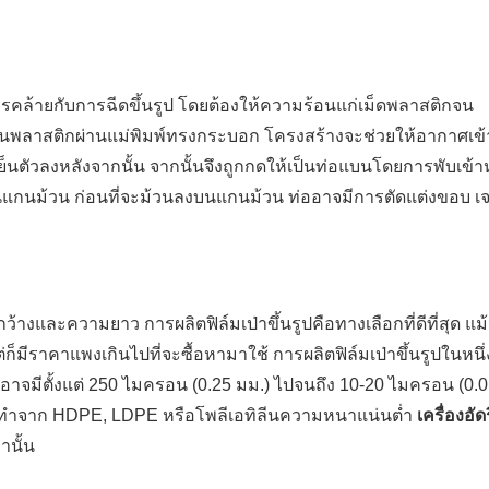
การคล้ายกับการฉีดขึ้นรูป โดยต้องให้ความร้อนแก่เม็ดพลาสติกจน
ันพลาสติกผ่านแม่พิมพ์ทรงกระบอก โครงสร้างจะช่วยให้อากาศเข
็นตัวลงหลังจากนั้น จากนั้นจึงถูกกดให้เป็นท่อแบนโดยการพับเข้าห
บนแกนม้วน ก่อนที่จะม้วนลงบนแกนม้วน ท่ออาจมีการตัดแต่งขอบ เจา
และความยาว การผลิตฟิล์มเป่าขึ้นรูปคือทางเลือกที่ดีที่สุด แม้ว
็มีราคาแพงเกินไปที่จะซื้อหามาใช้ การผลิตฟิล์มเป่าขึ้นรูปในหนึ่
าจมีตั้งแต่ 250 ไมครอน (0.25 มม.) ไปจนถึง 10-20 ไมครอน (0.0
รูปจะทำจาก HDPE, LDPE หรือโพลีเอทิลีนความหนาแน่นต่ำ
เครื่องอัด
านั้น